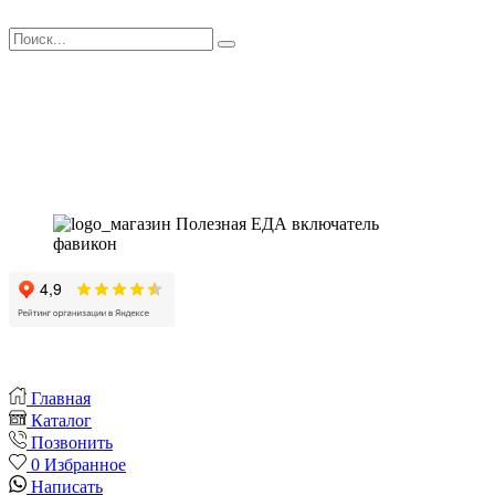
🌿
Поиск
Магазин - вместо аптеки
Instagram
Whatsapp
Youtube
Vk
Главная
Каталог
Позвонить
0
Избранное
Написать