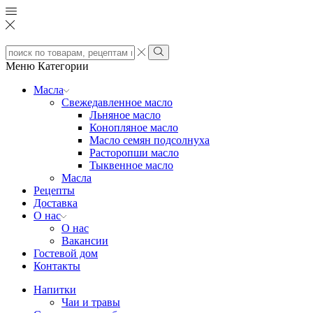
Search
input
Search
Меню
Категории
Масла
Свежедавленное масло
Льняное масло
Конопляное масло
Масло семян подсолнуха
Расторопши масло
Тыквенное масло
Масла
Рецепты
Доставка
О нас
О нас
Вакансии
Гостевой дом
Контакты
Напитки
Чаи и травы