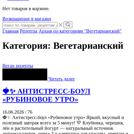
Нет товаров в корзине.
Возвращение в магазин
Search
input
Search
Главная
Рецепты
Архив по категориям "Вегетарианский"
Категория: Вегетарианский
Веган рецепты
Читать далее
🍓✨ АНТИСТРЕСС-БОУЛ
«РУБИНОВОЕ УТРО»
16.06.2026
/
76
🍓✨ Антистресс-боул «Рубиновое утро» Яркий, вкусный и
полезный завтрак всего за 5 минут! 💛 Клубника, черешня,
лён и растительный йогурт — натуральный источник
антиоксидантов, омега-3 и клетчатки для красоты, энергии и