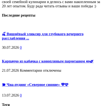
своей семейной кулинарии я делюсь с вами накопленным за
20 лет опытом. Буду рада читать отзывы и ваши победы :)
Последние рецепты
🍒 Вишнёвый эликсир для глубокого вечернего
расслабления ...
30.07.2026
0
Карпаччо из кабачка с конопляным пармезаном 🥒🌿
к
21.07.2026
Комментарии
отключены
записи
Карпаччо
из
🫐 Чиа-пудинг «Северное сияние» 💜🩷
кабачка
с
13.07.2026
0
конопляным
пармезаном
🥒
Теги