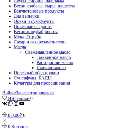
Соусы, сиропы, бальзамы
Веган колбасы, сыры, паштеты
Безглютеновые продукты
Для выпечки
Орехи и сухофрукты
Полезные сладости
Веган-полуфабрикаты
Мука, Отруби
Сахар и сахарозаменители
Масла
Свежедавленное масло
Тыквенное масло
Расторопши масло
Льняное масло
Полезный обед и ужин
Суперфуды, БАДЫ
Культуры для проращивания
Войти/Зарегестрироваться
Избранное
0
vk
Whatsapp
Instagram
Youtube
0
0,00
₽
0
0
Корзина