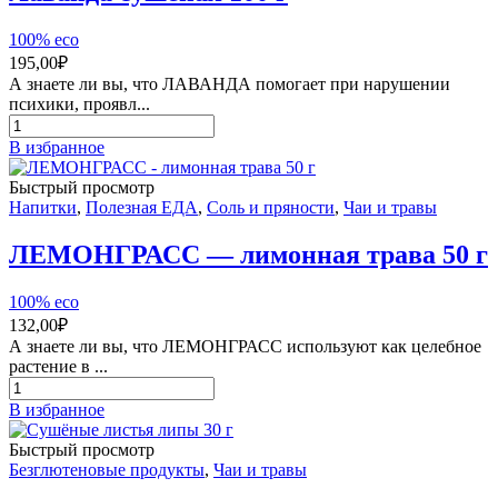
100% eco
195,00
₽
А знаете ли вы, что ЛАВАНДА помогает при нарушении
психики, проявл...
Количество
товара
В избранное
Лаванда
сушёная
Быстрый просмотр
100
Напитки
,
Полезная ЕДА
,
Соль и пряности
,
Чаи и травы
г
ЛЕМОНГРАСС — лимонная трава 50 г
100% eco
132,00
₽
А знаете ли вы, что ЛЕМОНГРАСС используют как целебное
растение в ...
Количество
товара
В избранное
ЛЕМОНГРАСС
-
Быстрый просмотр
лимонная
Безглютеновые продукты
,
Чаи и травы
трава