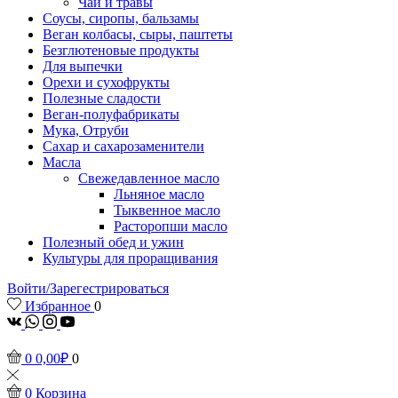
Чаи и травы
Соусы, сиропы, бальзамы
Веган колбасы, сыры, паштеты
Безглютеновые продукты
Для выпечки
Орехи и сухофрукты
Полезные сладости
Веган-полуфабрикаты
Мука, Отруби
Сахар и сахарозаменители
Масла
Свежедавленное масло
Льняное масло
Тыквенное масло
Расторопши масло
Полезный обед и ужин
Культуры для проращивания
Войти/Зарегестрироваться
Избранное
0
vk
Whatsapp
Instagram
Youtube
0
0,00
₽
0
0
Корзина