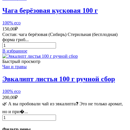
Чага берёзовая кусковая 100 г
100% eco
150,00
₽
Состав: чага берёзовая (Сибирь) Стерильная (бесплодная)
форма гриб...
Количество
товара
В избранное
Чага
берёзовая
Быстрый просмотр
кусковая
Чаи и травы
100
г
Эвкалипт листья 100 г ручной сбор
100% eco
200,00
₽
🌿 А вы пробовали чай из эвкалипта❓ Это не только аромат,
но и при�...
Количество
товара
Эвкалипт
Фильтр цены