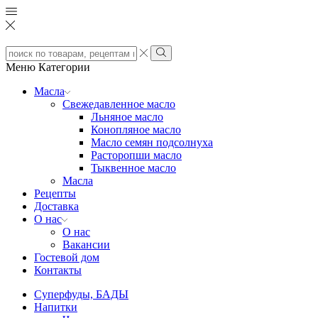
Search
input
Search
Меню
Категории
Масла
Свежедавленное масло
Льняное масло
Конопляное масло
Масло семян подсолнуха
Расторопши масло
Тыквенное масло
Масла
Рецепты
Доставка
О нас
О нас
Вакансии
Гостевой дом
Контакты
Суперфуды, БАДЫ
Напитки