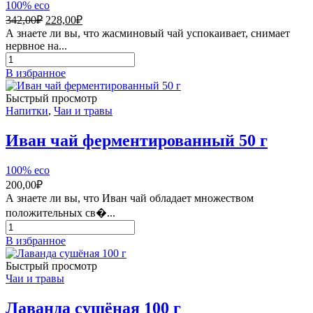
100% eco
Первоначальная
Текущая
342,00
₽
228,00
₽
цена
цена:
А знаете ли вы, что жасминовый чай успокаивает, снимает
составляла
228,00₽.
нервное на...
342,00₽.
Количество
товара
В избранное
Жасмина
цветы
Быстрый просмотр
сушёные
Напитки
,
Чаи и травы
для
чая
Иван чай ферментированный 50 г
25
г
100% eco
200,00
₽
А знаете ли вы, что Иван чай обладает множеством
положительных св�...
Количество
товара
В избранное
Иван
чай
Быстрый просмотр
ферментированный
Чаи и травы
50
г
Лаванда сушёная 100 г