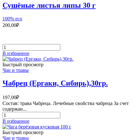
50
Сушёные листья липы 30 г
г
100% eco
200,00
₽
Количество
товара
В избранное
Сушёные
листья
Быстрый просмотр
липы
Чаи и травы
30
г
Чабрец (Ергаки, Сибирь),30гр.
197,00
₽
Состав: трава Чабреца. Лечебные свойства чабреца За счет
содержан...
Количество
товара
В избранное
Чабрец
(Ергаки,
Быстрый просмотр
Сибирь),30гр.
Чаи и травы