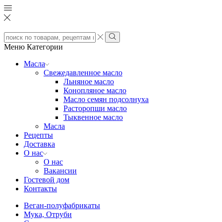
Search
input
Search
Меню
Категории
Масла
Свежедавленное масло
Льняное масло
Конопляное масло
Масло семян подсолнуха
Расторопши масло
Тыквенное масло
Масла
Рецепты
Доставка
О нас
О нас
Вакансии
Гостевой дом
Контакты
Веган-полуфабрикаты
Мука, Отруби