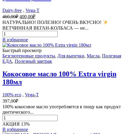
Dairy-free
,
Vega-T
Первоначальная
Текущая
460,00
₽
400,00
₽
цена
цена:
НАТУРАЛЬНО! ПОЛЕЗНО! ОЧЕНЬ ВКУСНО!
составляла
400,00₽.
ВЕТЧИННАЯ ВЕГАН-КОЛБАСА — не...
460,00₽.
Количество
товара
В избранное
ВЕТЧИННАЯ
ВЕГАН-
Быстрый просмотр
КОЛБАСА
Безглютеновые продукты
,
Для выпечки
,
Масла
,
Полезная
(постная)
ЕДА
,
Полезный завтрак
350
г
Кокосовое масло 100% Extra virgin
180мл
100% eco
,
Vega-T
397,00
₽
100% кокосовое масло употребляется в пищу как продукт
диетического...
Количество
товара
АКЦИЯ 13%
Кокосовое
В избранное
масло