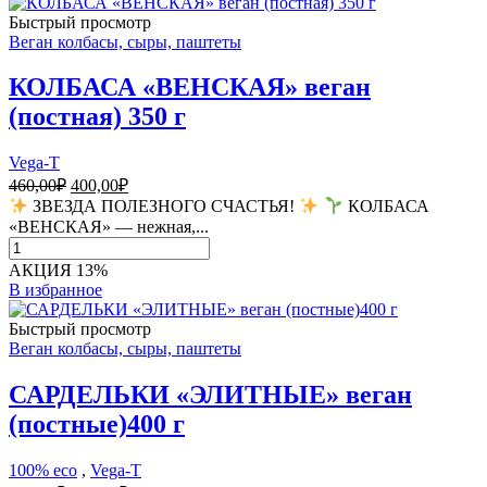
100%
Быстрый просмотр
Extra
Веган колбасы, сыры, паштеты
virgin
180мл
КОЛБАСА «ВЕНСКАЯ» веган
(постная) 350 г
Vega-T
Первоначальная
Текущая
460,00
₽
400,00
₽
цена
цена:
ЗВЕЗДА ПОЛЕЗНОГО СЧАСТЬЯ!
КОЛБАСА
составляла
400,00₽.
«ВЕНСКАЯ» — нежная,...
460,00₽.
Количество
товара
АКЦИЯ 13%
КОЛБАСА
В избранное
«ВЕНСКАЯ»
веган
Быстрый просмотр
(постная)
Веган колбасы, сыры, паштеты
350
г
САРДЕЛЬКИ «ЭЛИТНЫЕ» веган
(постные)400 г
100% eco
,
Vega-T