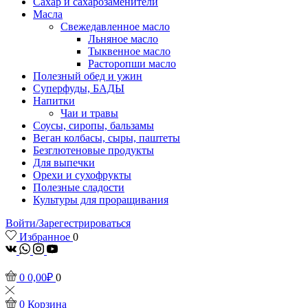
Сахар и сахарозаменители
Масла
Свежедавленное масло
Льняное масло
Тыквенное масло
Расторопши масло
Полезный обед и ужин
Суперфуды, БАДЫ
Напитки
Чаи и травы
Соусы, сиропы, бальзамы
Веган колбасы, сыры, паштеты
Безглютеновые продукты
Для выпечки
Орехи и сухофрукты
Полезные сладости
Культуры для проращивания
Войти/Зарегестрироваться
Избранное
0
vk
Whatsapp
Instagram
Youtube
0
0,00
₽
0
0
Корзина