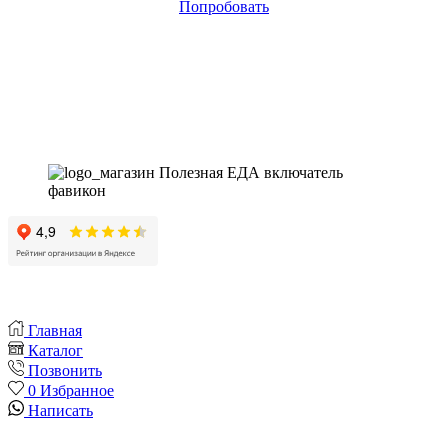
Попробовать
Магазин - вместо аптеки
Instagram
Whatsapp
Youtube
Vk
Главная
Каталог
Позвонить
0
Избранное
Написать