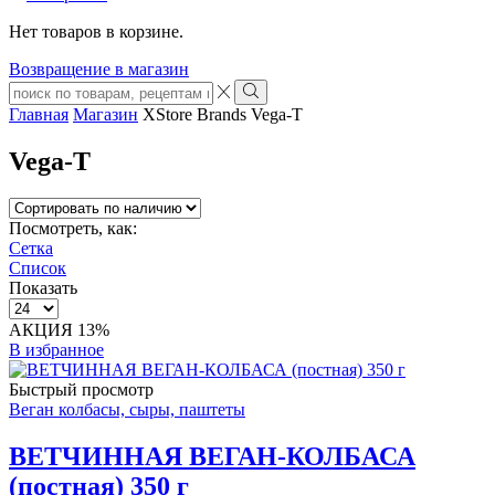
Нет товаров в корзине.
Возвращение в магазин
Search
input
Search
Главная
Магазин
XStore Brands
Vega-T
Vega-T
Посмотреть, как:
Сетка
Список
Показать
Товаров
на
АКЦИЯ 13%
странице
В избранное
Быстрый просмотр
Веган колбасы, сыры, паштеты
ВЕТЧИННАЯ ВЕГАН-КОЛБАСА
(постная) 350 г