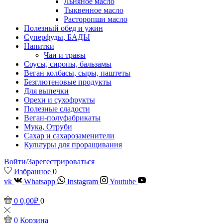
Льняное масло
Тыквенное масло
Расторопши масло
Полезный обед и ужин
Суперфуды, БАДЫ
Напитки
Чаи и травы
Соусы, сиропы, бальзамы
Веган колбасы, сыры, паштеты
Безглютеновые продукты
Для выпечки
Орехи и сухофрукты
Полезные сладости
Веган-полуфабрикаты
Мука, Отруби
Сахар и сахарозаменители
Культуры для проращивания
Войти/Зарегестрироваться
Избранное
0
vk
Whatsapp
Instagram
Youtube
0
0,00
₽
0
0
Корзина