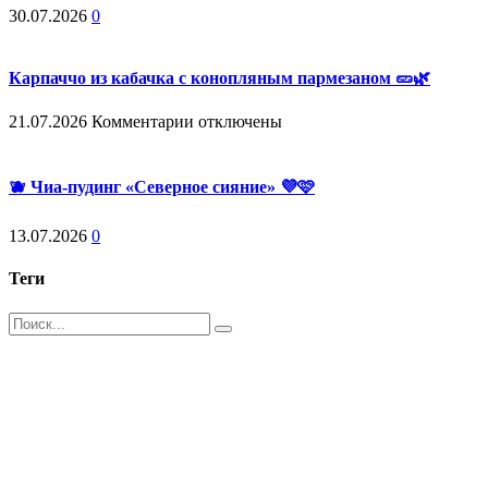
30.07.2026
0
Карпаччо из кабачка с конопляным пармезаном 🥒🌿
к
21.07.2026
Комментарии
отключены
записи
Карпаччо
из
🫐 Чиа-пудинг «Северное сияние» 💜🩷
кабачка
с
13.07.2026
0
конопляным
пармезаном
🥒
Теги
🌿
Поиск
Магазин - вместо аптеки
Instagram
Whatsapp
Youtube
Vk