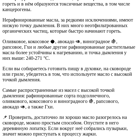
гореть и в нём образуются токсичные вещества, в том числе
канцерогены.
Нерафинированные масла, за редкими исключениями, имеют
низкую точку дымления. В них много неотфильтрованных
органических частиц, которые быстро начинают гореть.
Оливковое, кокосовое 🥥, авокадо 🥑, виноградное 🍇,
рапсовое, Гхи и любые другие рафинированные растительные
масла более устойчивы к нагреванию, и точка дымления у
них выше: 240-271 °С.
Если вы собираетесь готовить пищу в духовке, на сковороде
или гриле, убедитесь в том, что используете масло с высокой
точкой дымления.
Самые распространенные из масел с высокой точкой
дымления: рафинированные сорта подсолнечного,
оливкового, кокосового и виноградного 🍇, рапсового,
авокадо 🥑, а также Гхи.
📌 Проверить, достаточно ли хорошо масло разогрелось на
сковороде, можно простым способом. Опустите в него
деревянную лопатку. Если вокруг неё собрались пузырьки,
значит можно приступать к процессу жарки.