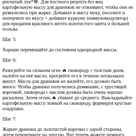
репчатый лук*🧅. Для постного рецепта без яиц
картофельную массу для драников не отжимают, чтобы они не
развалились при жарке. Добавьте в массу муку, посолите и
поперчите по вкусу + добавьте куркуму (иммуномодулятор)
для придания красивого жёлто-золотистого цвета и большей
пользы.
Шаг 5:
Хорошо перемешайте до состояния однородной массы.
Шаг 6:
Разогрейте на сильном огне 🔥 сковороду с толстым дном,
налейте на неё масло, прогрейте его в течение нескольких
минут. Масла для драников не жалейте, его должно быть
много. Чтобы драники получились румяными, с хрустящей
корочкой, сковорода с маслом должна быть очень хорошо
раскалена. Затем огонь 🔥 убавьте до среднего. Выкладывайте
картофельную массу ложкой на сковороду, формируя круглые
оладушки.
Шаг 7:
Жарьте драники до золотистой корочки с одной стороны,
затем переверните на другую. Вот теперь можете немного