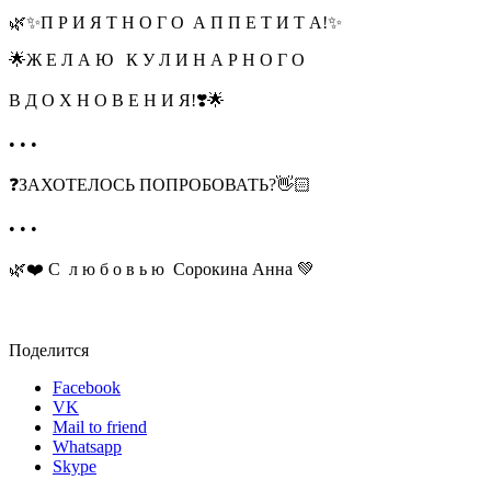
🌿✨П Р И Я Т Н О Г О А П П Е Т И Т А!✨
🌟Ж Е Л А Ю К У Л И Н А Р Н О Г О
В Д О Х Н О В Е Н И Я!❣️🌟
• • •
❓ЗАХОТЕЛОСЬ ПОПРОБОВАТЬ?👋🏻
• • •
🌿❤️ С л ю б о в ь ю Сорокина Анна 💚
Поделится
Facebook
VK
Mail to friend
Whatsapp
Skype