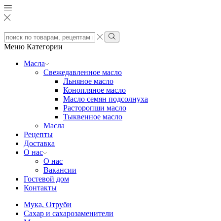
Search
input
Search
Меню
Категории
Масла
Свежедавленное масло
Льняное масло
Конопляное масло
Масло семян подсолнуха
Расторопши масло
Тыквенное масло
Масла
Рецепты
Доставка
О нас
О нас
Вакансии
Гостевой дом
Контакты
Мука, Отруби
Сахар и сахарозаменители