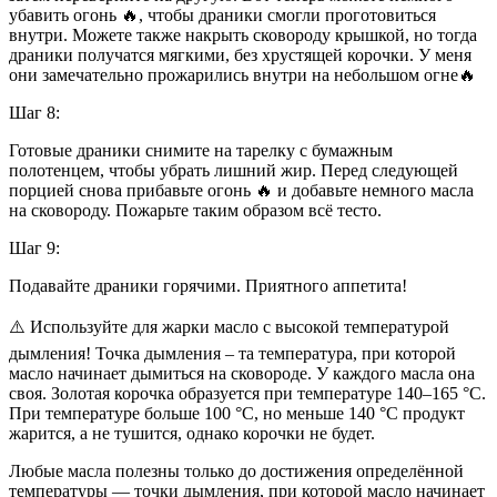
убавить огонь 🔥, чтобы драники смогли проготовиться
внутри. Можете также накрыть сковороду крышкой, но тогда
драники получатся мягкими, без хрустящей корочки. У меня
они замечательно прожарились внутри на небольшом огне🔥
Шаг 8:
Готовые драники снимите на тарелку с бумажным
полотенцем, чтобы убрать лишний жир. Перед следующей
порцией снова прибавьте огонь 🔥 и добавьте немного масла
на сковороду. Пожарьте таким образом всё тесто.
Шаг 9:
Подавайте драники горячими. Приятного аппетита!
⚠️ Используйте для жарки масло с высокой температурой
дымления! Точка дымления – та температура, при которой
масло начинает дымиться на сковороде. У каждого масла она
своя. Золотая корочка образуется при температуре 140–165 °C.
При температуре больше 100 °C, но меньше 140 °C продукт
жарится, а не тушится, однако корочки не будет.
Любые масла полезны только до достижения определённой
температуры — точки дымления, при которой масло начинает