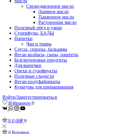
Масла
Свежедавленное масло
Льняное масло
Тыквенное масло
Расторопши масло
Полезный обед и ужин
Суперфуды, БАДЫ
Напитки
Чаи и травы
Соусы, сиропы, бальзамы
Веган колбасы, сыры, паштеты
Безглютеновые продукты
Для выпечки
Орехи и сухофрукты
Полезные сладости
Веган-полуфабрикаты
Культуры для проращивания
Войти/Зарегестрироваться
Избранное
0
vk
Whatsapp
Instagram
Youtube
0
0,00
₽
0
0
Корзина