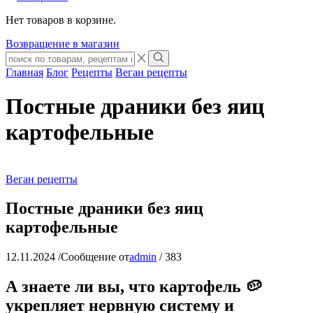
Нет товаров в корзине.
Возвращение в магазин
Search
input
Search
Главная
Блог
Рецепты
Веган рецепты
Постные драники без яиц
картофельные
Веган рецепты
Постные драники без яиц
картофельные
12.11.2024
/
Сообщение от
admin
/
383
А знаете ли вы, что картофель 🥔
укрепляет нервную систему и