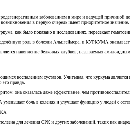
йродегенеративным заболеванием в мире и ведущей причиной де
 возникновения в первую очередь имеет приоритетное значение.
ркума, как было показано в исследованиях, пересекает гематоэ
делённую роль в болезни Альцгеймера, и КУРКУМА оказывает 
 является накопление белковых клубков, называемых амилоидн
ующимся воспалением суставов. Учитывая, что куркума являетс
 это правда.
ритом, она оказалась даже эффективнее, чем противовоспалител
уменьшает боль в коленях и улучшает функцию у людей с осте
ИКА
езна для лечения СРК и других заболеваний, таких как диарея