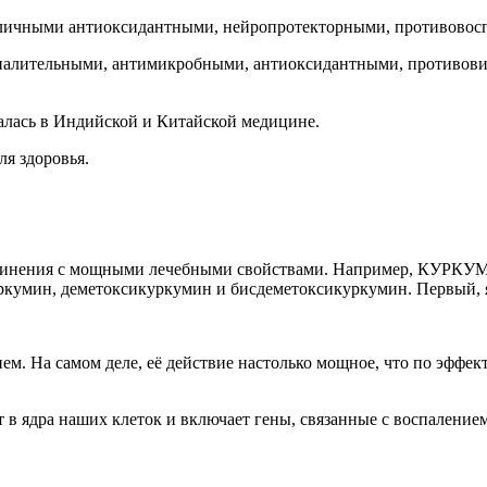
азличными антиоксидантными, нейропротекторными, противово
палительными, антимикробными, антиоксидантными, противови
ась в Индийской и Китайской медицине.
я здоровья.
динения с мощными лечебными свойствами. Например, КУРК
кумин, деметоксикуркумин и бисдеметоксикуркумин. Первый, я
. На самом деле, её действие настолько мощное, что по эффе
в ядра наших клеток и включает гены, связанные с воспалени