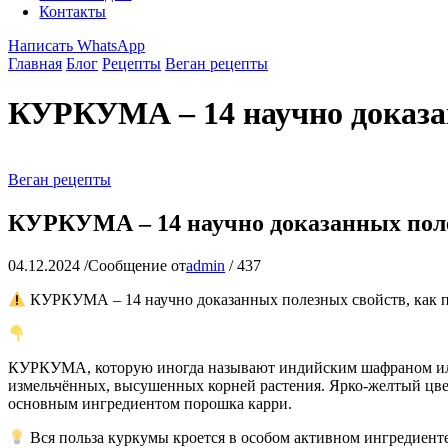
Контакты
Написать WhatsApp
Главная
Блог
Рецепты
Веган рецепты
КУРКУМА – 14 научно доказа
Веган рецепты
КУРКУМА – 14 научно доказанных поле
04.12.2024
/
Сообщение от
admin
/
437
КУРКУМА – 14 научно доказанных полезных свойств, как 
КУРКУМА, которую иногда называют индийским шафраном или 
измельчённых, высушенных корней растения. Ярко-желтый цв
основным ингредиентом порошка карри.
Вся польза куркумы кроется в особом активном ингреди