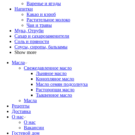
Варенье и ягоды
Напитки
Какао и кэроб
Растительное молоко
Чаи и травы
Мука, Отруби
Сахар и сахарозаменители
Соль и пряности
Соусы, сиропы, бальзамы
Show more
Масла
Свежедавленное масло
Льняное масло
Конопляное масло
Масло семян подсолнуха
Расторопши масло
Тыквенное масло
Масла
Рецепты
Доставка
О нас
О нас
Вакансии
Гостевой дом