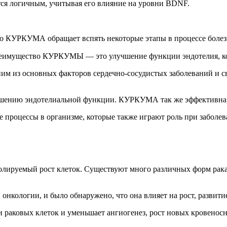
ется логичным, учитывая его влияние на уровни BDNF.
Но КУРКУМА обращает вспять некоторые этапы в процессе боле
преимущество КУРКУМЫ — это улучшение функции эндотелия, ко
ним из основных факторов сердечно-сосудистых заболеваний и с
ению эндотелиальной функции. КУРКУМА так же эффективна, 
 процессы в организме, которые также играют роль при заболе
ролируемый рост клеток. Существуют много различных форм рак
кологии, и было обнаружено, что она влияет на рост, развитие
раковых клеток и уменьшает ангиогенез, рост новых кровеносны