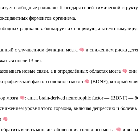
зует свободные радикалы благодаря своей химической структу
иоксидантных ферментов организма.
бодных радикалов: блокирует их напрямую, а затем стимулиру
язанный с улучшением функции мозга
и снижением риска деге
аться после 13 лет.
азовывать новые связи, а в определённых областях мозга
они 
ротрофический фактор головного мозга
(BDNF), который явля
тор мозга
; англ. brain-derived neurotrophic factor — (BDNF) 
снижением уровня этого гормона, включая депрессию и болезнь
е
обратить вспять многие заболевания головного мозга
и возр