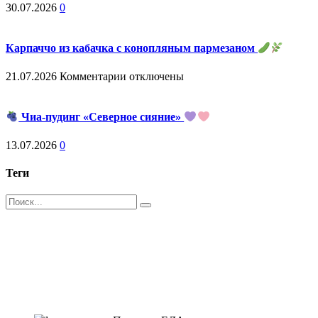
30.07.2026
0
Карпаччо из кабачка с конопляным пармезаном
к
21.07.2026
Комментарии
отключены
записи
Карпаччо
из
Чиа-пудинг «Северное сияние»
кабачка
с
13.07.2026
0
конопляным
пармезаном
Теги
Поиск
Магазин - вместо аптеки
Instagram
Whatsapp
Youtube
Vk