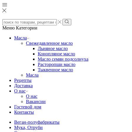
Search
input
Search
Меню
Категории
Масла
Свежедавленное масло
Льняное масло
Конопляное масло
Масло семян подсолнуха
Расторопши масло
Тыквенное масло
Масла
Рецепты
Доставка
О нас
О нас
Вакансии
Гостевой дом
Контакты
Веган-полуфабрикаты
Мука, Отруби