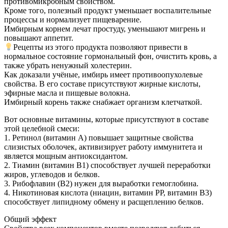
противомикробным свойством.
Кроме того, полезный продукт уменьшает воспалительные
процессы и нормализует пищеварение.
Имбирным корнем лечат простуду, уменьшают мигрень и
повышают аппетит.
Рецепты из этого продукта позволяют привести в
нормальное состояние гормональный фон, очистить кровь, а
также убрать ненужный холестерин.
Как доказали учёные, имбирь имеет противоопухолевые
свойства. В его составе присутствуют жирные кислоты,
эфирные масла и пищевые волокна.
Имбирный корень также снабжает организм клетчаткой.
Вот основные витамины, которые присутствуют в составе
этой целебной смеси:
1. Ретинол (витамин А) повышает защитные свойства
слизистых оболочек, активизирует работу иммунитета и
является мощным антиоксидантом.
2. Тиамин (витамин В1) способствует лучшей переработки
жиров, углеводов и белков.
3. Рибофлавин (В2) нужен для выработки гемоглобина.
4. Никотиновая кислота (ниацин, витамин PP, витамин B3)
способствует липидному обмену и расщеплению белков.
Общий эффект