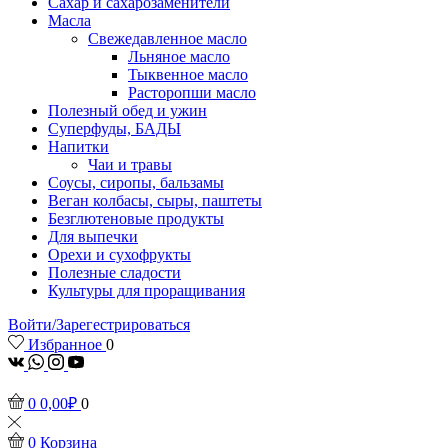
Сахар и сахарозаменители
Масла
Свежедавленное масло
Льняное масло
Тыквенное масло
Расторопши масло
Полезный обед и ужин
Суперфуды, БАДЫ
Напитки
Чаи и травы
Соусы, сиропы, бальзамы
Веган колбасы, сыры, паштеты
Безглютеновые продукты
Для выпечки
Орехи и сухофрукты
Полезные сладости
Культуры для проращивания
Войти/Зарегестрироваться
Избранное
0
vk
Whatsapp
Instagram
Youtube
0
0,00
₽
0
0
Корзина