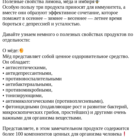
Полезные свойства лимона, мёда и имбиря
Особую пользу три продукта приносят для иммунитета, а
вместе они образуют эффективное сочетание, которое
поможет в осеннее – зимнее – весеннее — летнее время
бороться с депрессией и усталостью.
Давайте узнаем немного о полезных свойствах продуктов по
отдельности:
О мёде:
Мёд представляет собой ценное оздоровительное средство.
Он обладает:
• антисептическими,
• антидепрессантными,
• противовоспалительными
• антибактериальными,
• противомикробными,
• тонизирующими,
• антимикологическими (противоплесневыми),
• фитонцидными (подавляющие рост и развитие бактерий,
микроскопических грибов, простейших) и другими очень
важными для организма веществами.
Представляете, в этом замечательном продукте содержится
более 100 компонентов ценных для организма человека