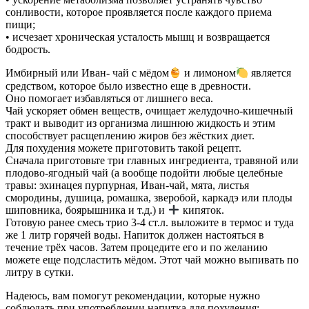
сонливости, которое проявляется после каждого приема
пищи;
• исчезает хроническая усталость мышц и возвращается
бодрость.
Имбирный или Иван- чай с мёдом
и лимоном
является
средством, которое было известно еще в древности.
Оно помогает избавляться от лишнего веса.
Чай ускоряет обмен веществ, очищает желудочно-кишечный
тракт и выводит из организма лишнюю жидкость и этим
способствует расщеплению жиров без жёстких диет.
Для похудения можете приготовить такой рецепт.
Сначала приготовьте три главных ингредиента, травяной или
плодово-ягодный чай (а вообще подойти любые целебные
травы: эхинацея пурпурная, Иван-чай, мята, листья
смородины, душица, ромашка, зверобой, каркадэ или плоды
шиповника, боярышника и т.д.) и
кипяток.
Готовую ранее смесь трио 3-4 ст.л. выложите в термос и туда
же 1 литр горячей воды. Напиток должен настояться в
течение трёх часов. Затем процедите его и по желанию
можете еще подсластить мёдом. Этот чай можно выпивать по
литру в сутки.
Надеюсь, вам помогут рекомендации, которые нужно
соблюдать при употреблении напитка для похудения: