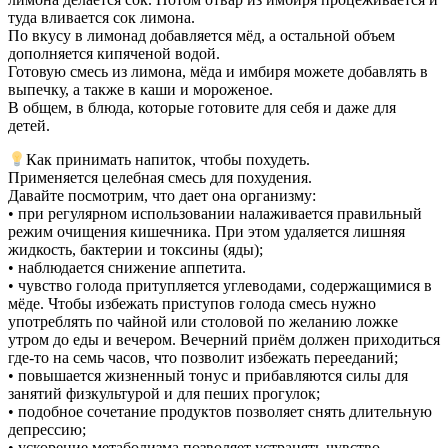
туда вливается сок лимона.
По вкусу в лимонад добавляется мёд, а остальной объем
дополняется кипяченой водой.
Готовую смесь из лимона, мёда и имбиря можете добавлять в
выпечку, а также в каши и мороженое.
В общем, в блюда, которые готовите для себя и даже для
детей.
Как принимать напиток, чтобы похудеть.
Применяется целебная смесь для похудения.
Давайте посмотрим, что дает она организму:
• при регулярном использовании налаживается правильный
режим очищения кишечника. При этом удаляется лишняя
жидкость, бактерии и токсины (яды);
• наблюдается снижение аппетита.
• чувство голода притупляется углеводами, содержащимися в
мёде. Чтобы избежать приступов голода смесь нужно
употреблять по чайной или столовой по желанию ложке
утром до еды и вечером. Вечерний приём должен приходиться
где-то на семь часов, что позволит избежать перееданий;
• повышается жизненный тонус и прибавляются силы для
занятий физкультурой и для пеших прогулок;
• подобное сочетание продуктов позволяет снять длительную
депрессию;
• ускорение метаболизма позволяет устранять чувство