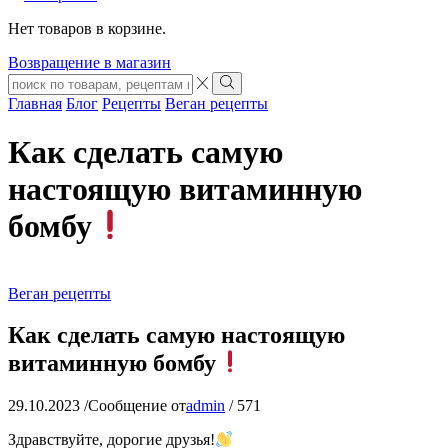
Нет товаров в корзине.
Возвращение в магазин
Search
input
Search
Главная
Блог
Рецепты
Веган рецепты
Как сделать самую
настоящую витаминную
бомбу
Веган рецепты
Как сделать самую настоящую
витаминную бомбу
29.10.2023
/
Сообщение от
admin
/
571
Здравствуйте, дорогие друзья!