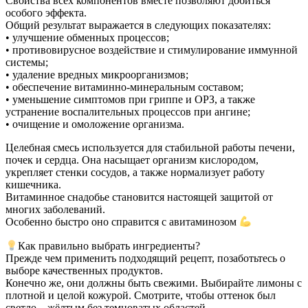
Свойства всех компонентов вместе позволяют добиться
особого эффекта.
Общий результат выражается в следующих показателях:
• улучшение обменных процессов;
• противовирусное воздействие и стимулирование иммунной
системы;
• удаление вредных микроорганизмов;
• обеспечение витаминно-минеральным составом;
• уменьшение симптомов при гриппе и ОРЗ, а также
устранение воспалительных процессов при ангине;
• очищение и омоложение организма.
Целебная смесь используется для стабильной работы печени,
почек и сердца. Она насыщает организм кислородом,
укрепляет стенки сосудов, а также нормализует работу
кишечника.
Витаминное снадобье становится настоящей защитой от
многих заболеваний.
Особенно быстро оно справится с авитаминозом
Как правильно выбрать ингредиенты?
Прежде чем применить подходящий рецепт, позаботьтесь о
выборе качественных продуктов.
Конечно же, они должны быть свежими. Выбирайте лимоны с
плотной и целой кожурой. Смотрите, чтобы оттенок был
светло – жёлтым без темноватых областей.