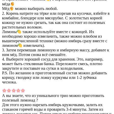
мёда
Мёд
можно выбирать любой.
2. Корень натрите на тёрке или порезав на кусочки, взбейте в
комбайне, блендере или мясорубке. С золотистых корней
кожицу не нужно срезать, так как она состоит из полезных
растительных волокон.
Лимоны
также используйте вместе с кожицей. Их
необходимо хорошо измельчить, также можно влюбом из
вышеперечисленной технике (можно имбирь сразу вместе с
лимоном
измельчать).
3. Затем перемешав лимонную и имбирную массу, добавьте к
ним мёд. Потом снова всё смешайте.
4. Выберите хороший сосуд для хранения. Это, например,
может быть стеклянная банка. Переложите смесь, плотно
закрутите и поставьте на сутки в холодильник.
P.S. По желанию в приготовленный состав можно добавить
корицу, гвоздику или ложку куркумы или 1-2 зубчика
чеснока.
А вы знаете, что из уникального трио можно приготовить
полезный лимонад ?
Для этого нужно нарезать имбирь кружочками, залить их
стаканом горячей воды и проварить 3-4 минуты. Затем из
лимона делается сок. Потом отвар из имбиря процеживается и