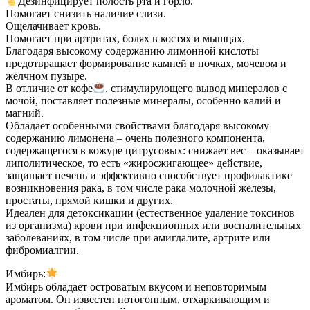
Дезинфицирует полость рта и горло.
Помогает снизить наличие слизи.
Ощелачивает кровь.
Помогает при артритах, болях в костях и мышцах.
Благодаря высокому содержанию лимонной кислоты
предотвращает формирование камней в почках, мочевом и
жёлчном пузыре.
В отличие от кофе
, стимулирующего вывод минералов с
мочой, поставляет полезные минералы, особенно калий и
магний.
Обладает особенными свойствами благодаря высокому
содержанию лимонена – очень полезного компонента,
содержащегося в кожуре цитрусовых: снижает вес – оказывает
липолитическое, то есть «жиросжигающее» действие,
защищает печень и эффективно способствует профилактике
возникновения рака, в том числе рака молочной железы,
простаты, прямой кишки и других.
Идеален для детоксикации (естественное удаление токсинов
из организма) крови при инфекционных или воспалительных
заболеваниях, в том числе при амигдалите, артрите или
фибромиалгии.
Имбирь:
Имбирь обладает островатым вкусом и неповторимым
ароматом. Он известен потогонным, отхаркивающим и