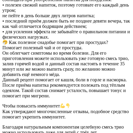
• полезен свежий напиток, поэтому готовьте его каждый день
утром;
не пейте в день больше двух литров напитка;
• последний приём должен быть не позднее девяти вечера, так
как чай отличается бодрящим действием;
• для усиления эффекта не забывайте о правильном питании и
физических нагрузках.
Как полезное снадобье помогает при простудах?
Помогает полезный чай и от простуды.
Он облегчает симптомы во время болезни. Для его
приготовления можете использовать уже готовую смесь трио,
залив горячей водой и данный состав настоять в течение 35
минут или же можно выпить сразу, по желанию можно
добавить ещё немного мёда.
Данный рецепт помогает от кашля, боли в горле и насморка.
После приёма напитка рекомендуется полежать под тёплым
одеялом. Такой состав снимает усталость, повышает тонус и
помогает при мигрени.
Чтобы повысить иммунитет
Как утверждают многочисленные отзывы, подобное средство
помогает укрепить иммунитет.
Благодаря натуральным компонентам целебную смесь трио
можно использовать даже для детей с трёх лет.