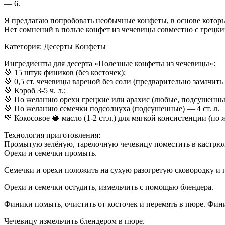
— 6.
Я предлагаю попробовать необычные конфеты, в основе которы
Нет сомнений в пользе конфет из чечевицы совместно с грецк
Категория: Десерты Конфеты
Ингредиенты для десерта «Полезные конфеты из чечевицы»:
💚 15 штук фиников (без косточек);
💚 0,5 ст. чечевицы вареной без соли (предварительно замачить е
💚 Кэроб 3-5 ч. л.;
💚 По желанию орехи грецкие или арахис (любые, подсушенны
💚 По желанию семечки подсолнуха (подсушенные) — 4 ст. л.
💚 Кокосовое 🥥 масло (1-2 ст.л.) для мягкой консистенции (п
Технология приготовления:
Промытую зелёную, тарелочную чечевицу поместить в кастрюлю 
Орехи и семечки промыть.
Семечки и орехи положить на сухую разогретую сковородку и 
Орехи и семечки остудить, измельчить с помощью блендера.
Финики помыть, очистить от косточек и перемять в пюре. Фини
Чечевицу измельчить блендером в пюре.