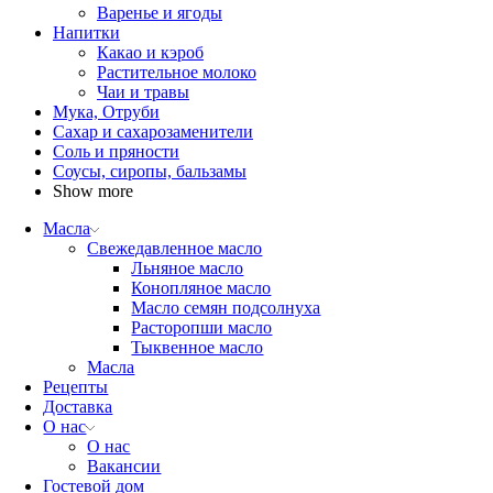
Варенье и ягоды
Напитки
Какао и кэроб
Растительное молоко
Чаи и травы
Мука, Отруби
Сахар и сахарозаменители
Соль и пряности
Соусы, сиропы, бальзамы
Show more
Масла
Свежедавленное масло
Льняное масло
Конопляное масло
Масло семян подсолнуха
Расторопши масло
Тыквенное масло
Масла
Рецепты
Доставка
О нас
О нас
Вакансии
Гостевой дом