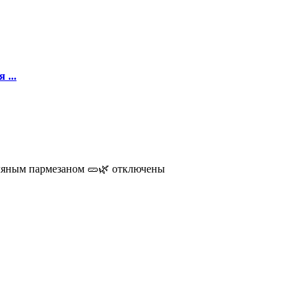
 ...
пляным пармезаном 🥒🌿
отключены