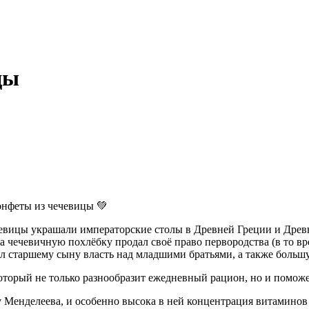
цы
онфеты из чечевицы 💚
ечевицы украшали императорские столы в Древней Греции и Древ
а чечевичную похлёбку продал своё право первородства (в то в
ал старшему сыну власть над младшими братьями, а также большу
оторый не только разнообразит ежедневный рацион, но и поможет
у Менделеева, и особенно высока в ней концентрация витаминов