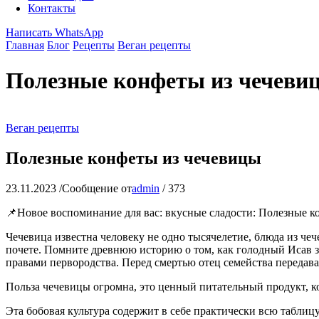
Контакты
Написать WhatsApp
Главная
Блог
Рецепты
Веган рецепты
Полезные конфеты из чечеви
Веган рецепты
Полезные конфеты из чечевицы
23.11.2023
/
Сообщение от
admin
/
373
📌Новое воспоминание для вас: вкусные сладости: Полезные к
Чечевица известна человеку не одно тысячелетие, блюда из ч
почете. Помните древнюю историю о том, как голодный Исав з
правами первородства. Перед смертью отец семейства передав
Польза чечевицы огромна, это ценный питательный продукт, к
Эта бобовая культура содержит в себе практически всю таблиц