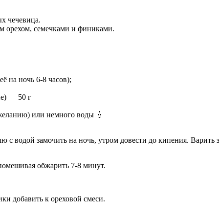
х чечевица.
им орехом, семечками и финиками.
ё на ночь 6-8 часов);
е) — 50 г
о желанию) или немного воды 💧
с водой замочить на ночь, утром довести до кипения. Варить з
помешивая обжарить 7-8 минут.
ки добавить к ореховой смеси.