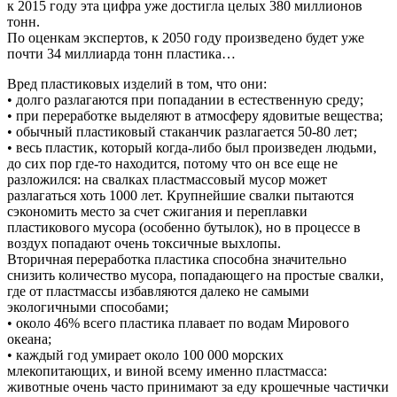
к 2015 году эта цифра уже достигла целых 380 миллионов
тонн.
По оценкам экспертов, к 2050 году произведено будет уже
почти 34 миллиарда тонн пластика…
Вред пластиковых изделий в том, что они:
• долго разлагаются при попадании в естественную среду;
• при переработке выделяют в атмосферу ядовитые вещества;
• обычный пластиковый стаканчик разлагается 50-80 лет;
• весь пластик, который когда-либо был произведен людьми,
до сих пор где-то находится, потому что он все еще не
разложился: на свалках пластмассовый мусор может
разлагаться хоть 1000 лет. Крупнейшие свалки пытаются
сэкономить место за счет сжигания и переплавки
пластикового мусора (особенно бутылок), но в процессе в
воздух попадают очень токсичные выхлопы.
Вторичная переработка пластика способна значительно
снизить количество мусора, попадающего на простые свалки,
где от пластмассы избавляются далеко не самыми
экологичными способами;
• около 46% всего пластика плавает по водам Мирового
океана;
• каждый год умирает около 100 000 морских
млекопитающих, и виной всему именно пластмасса:
животные очень часто принимают за еду крошечные частички