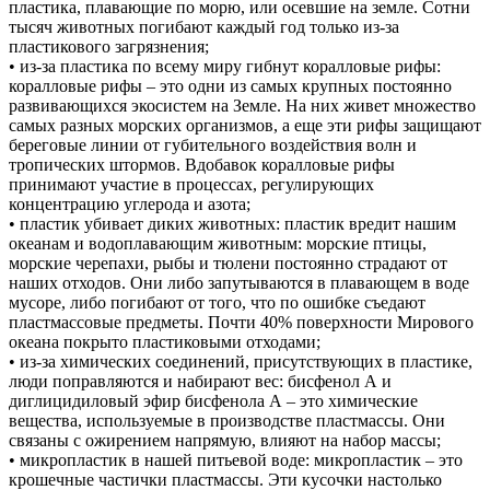
пластика, плавающие по морю, или осевшие на земле. Сотни
тысяч животных погибают каждый год только из-за
пластикового загрязнения;
• из-за пластика по всему миру гибнут коралловые рифы:
коралловые рифы – это одни из самых крупных постоянно
развивающихся экосистем на Земле. На них живет множество
самых разных морских организмов, а еще эти рифы защищают
береговые линии от губительного воздействия волн и
тропических штормов. Вдобавок коралловые рифы
принимают участие в процессах, регулирующих
концентрацию углерода и азота;
• пластик убивает диких животных: пластик вредит нашим
океанам и водоплавающим животным: морские птицы,
морские черепахи, рыбы и тюлени постоянно страдают от
наших отходов. Они либо запутываются в плавающем в воде
мусоре, либо погибают от того, что по ошибке съедают
пластмассовые предметы. Почти 40% поверхности Мирового
океана покрыто пластиковыми отходами;
• из-за химических соединений, присутствующих в пластике,
люди поправляются и набирают вес: бисфенол А и
диглицидиловый эфир бисфенола А – это химические
вещества, используемые в производстве пластмассы. Они
связаны с ожирением напрямую, влияют на набор массы;
• микропластик в нашей питьевой воде: микропластик – это
крошечные частички пластмассы. Эти кусочки настолько