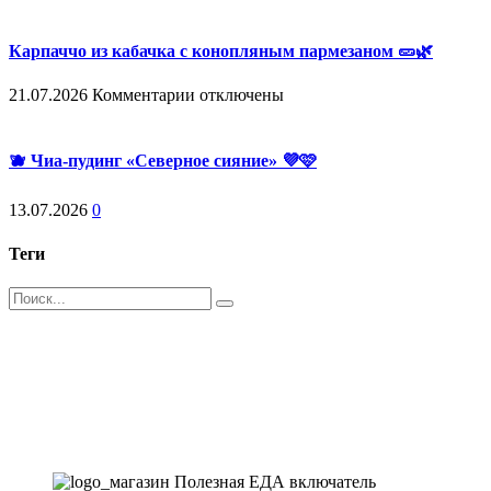
Карпаччо из кабачка с конопляным пармезаном 🥒🌿
к
21.07.2026
Комментарии
отключены
записи
Карпаччо
из
🫐 Чиа-пудинг «Северное сияние» 💜🩷
кабачка
с
13.07.2026
0
конопляным
пармезаном
🥒
Теги
🌿
Поиск
Магазин - вместо аптеки
Instagram
Whatsapp
Youtube
Vk