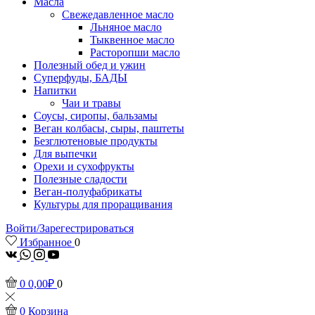
Масла
Свежедавленное масло
Льняное масло
Тыквенное масло
Расторопши масло
Полезный обед и ужин
Суперфуды, БАДЫ
Напитки
Чаи и травы
Соусы, сиропы, бальзамы
Веган колбасы, сыры, паштеты
Безглютеновые продукты
Для выпечки
Орехи и сухофрукты
Полезные сладости
Веган-полуфабрикаты
Культуры для проращивания
Войти/Зарегестрироваться
Избранное
0
vk
Whatsapp
Instagram
Youtube
0
0,00
₽
0
0
Корзина