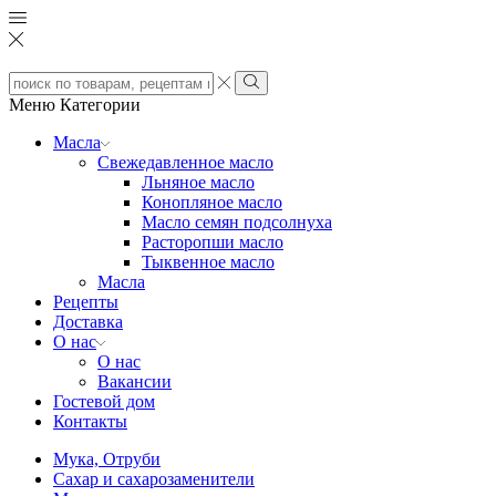
Search
input
Search
Меню
Категории
Масла
Свежедавленное масло
Льняное масло
Конопляное масло
Масло семян подсолнуха
Расторопши масло
Тыквенное масло
Масла
Рецепты
Доставка
О нас
О нас
Вакансии
Гостевой дом
Контакты
Мука, Отруби
Сахар и сахарозаменители