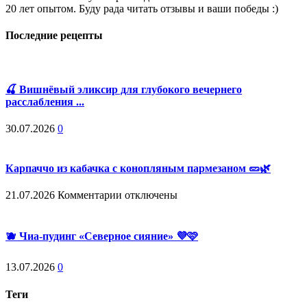
20 лет опытом. Буду рада читать отзывы и ваши победы :)
Последние рецепты
🍒 Вишнёвый эликсир для глубокого вечернего
расслабления ...
30.07.2026
0
Карпаччо из кабачка с конопляным пармезаном 🥒🌿
к
21.07.2026
Комментарии
отключены
записи
Карпаччо
из
🫐 Чиа-пудинг «Северное сияние» 💜🩷
кабачка
с
13.07.2026
0
конопляным
пармезаном
🥒
Теги
🌿