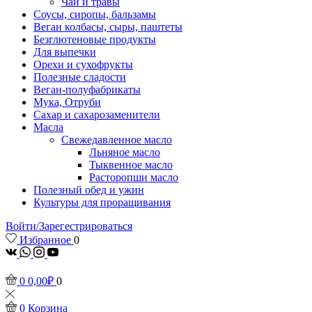
Чаи и травы
Соусы, сиропы, бальзамы
Веган колбасы, сыры, паштеты
Безглютеновые продукты
Для выпечки
Орехи и сухофрукты
Полезные сладости
Веган-полуфабрикаты
Мука, Отруби
Сахар и сахарозаменители
Масла
Свежедавленное масло
Льняное масло
Тыквенное масло
Расторопши масло
Полезный обед и ужин
Культуры для проращивания
Войти/Зарегестрироваться
Избранное
0
vk
Whatsapp
Instagram
Youtube
0
0,00
₽
0
0
Корзина