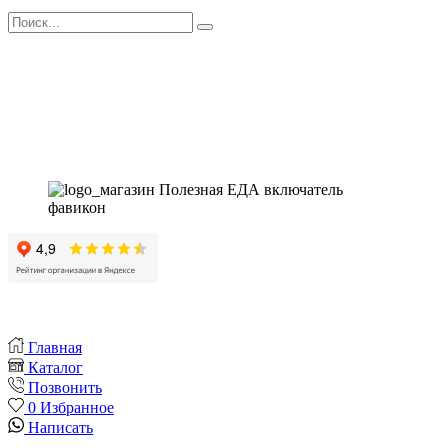
Поиск
Магазин - вместо аптеки
Instagram
Whatsapp
Youtube
Vk
Главная
Каталог
Позвонить
0
Избранное
Написать