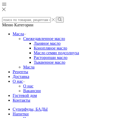
Search
input
Search
Меню
Категории
Масла
Свежедавленное масло
Льняное масло
Конопляное масло
Масло семян подсолнуха
Расторопши масло
Тыквенное масло
Масла
Рецепты
Доставка
О нас
О нас
Вакансии
Гостевой дом
Контакты
Суперфуды, БАДЫ
Напитки