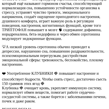
который ещё называют гормоном счастья, способствующий
нормализация сна, повышению устойчивости организма к
стрессу, устраняет чувство тревоги, эмоционального
напряжения, создаёт ощущение приподнятого настроения,
душевного комфорта, играет важную роль в регуляции
поведения, настроения, когнитивных функций, кроме того
ТРИПТОФАН повышает в мозге 🧠 содержание дофамина,
норадреналина, бета-эндорфина и через обмен серотонина
модулирует эндокринные функции.
💡А низкий уровень серотонина обычно приводит к
депрессии, нарушению сна, повышению раздражительности,
психоэмоциональным перегрузкам, расстройствам
эмоциональной сферы: тревожность, беспокойство, плохому
настроению.
❤️ Употребление КЛУБНИКИ 🍓 повышает настроение и
способствует бодрости. Чтобы снять стресс, достаточно съесть
150 граммов этих ягод 🍓
Клубника 🍓 очищает кровь, укрепляет иммунную систему,
нормализует обмен веществ, помогает работе сердечно-
сосудистой системы, а также борется с заболеваниями печени,
почек и даже раком.