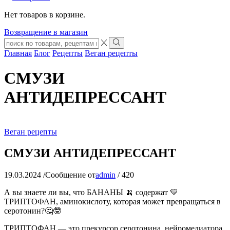
Нет товаров в корзине.
Возвращение в магазин
Search
input
Search
Главная
Блог
Рецепты
Веган рецепты
СМУЗИ
АНТИДЕПРЕССАНТ
Веган рецепты
СМУЗИ АНТИДЕПРЕССАНТ
19.03.2024
/
Сообщение от
admin
/
420
А вы знаете ли вы, что БАНАНЫ 🍌 содержат 💛
ТРИПТОФАН, аминокислоту, которая может превращаться в
серотонин?🤔🤓
ТРИПТОФАН — это прекурсор серотонина, нейромедиатора,