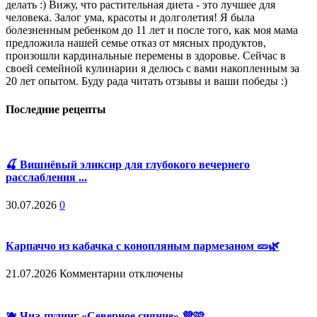
делать :) Вижу, что растительная диета - это лучшее для
человека. Залог ума, красоты и долголетия! Я была
болезненным ребенком до 11 лет и после того, как моя мама
предложила нашей семье отказ от мясных продуктов,
произошли кардинальные перемены в здоровье. Сейчас в
своей семейной кулинарии я делюсь с вами накопленным за
20 лет опытом. Буду рада читать отзывы и ваши победы :)
Последние рецепты
🍒 Вишнёвый эликсир для глубокого вечернего
расслабления ...
30.07.2026
0
Карпаччо из кабачка с конопляным пармезаном 🥒🌿
к
21.07.2026
Комментарии
отключены
записи
Карпаччо
из
🫐 Чиа-пудинг «Северное сияние» 💜🩷