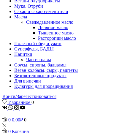
Веган-полуфабрикаты
Мука, Отруби
Сахар и сахарозаменители
Масла
Свежедавленное масло
Льняное масло
Тыквенное масло
Расторопши масло
Полезный обед и ужин
Суперфуды, БАДЫ
Напитки
Чаи и травы
Соусы, сиропы, бальзамы
Веган колбасы, сыры, паштеты
Безглютеновые продукты
Для выпечки
Культуры для проращивания
Войти/Зарегестрироваться
Избранное
0
vk
Whatsapp
Instagram
Youtube
0
0,00
₽
0
0
Корзина