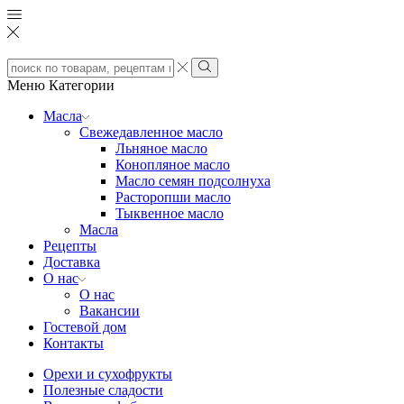
Search
input
Search
Меню
Категории
Масла
Свежедавленное масло
Льняное масло
Конопляное масло
Масло семян подсолнуха
Расторопши масло
Тыквенное масло
Масла
Рецепты
Доставка
О нас
О нас
Вакансии
Гостевой дом
Контакты
Орехи и сухофрукты
Полезные сладости