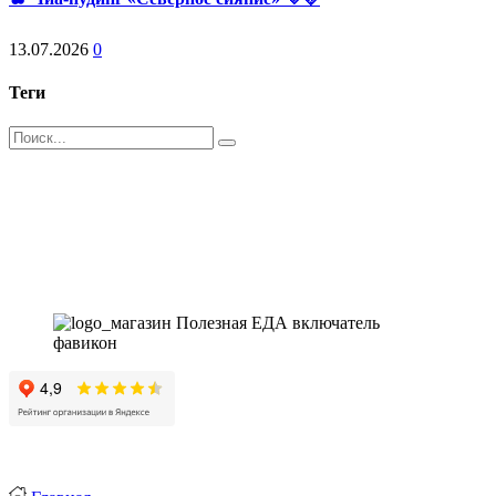
кабачка
с
13.07.2026
0
конопляным
пармезаном
🥒
Теги
🌿
Поиск
Магазин - вместо аптеки
Instagram
Whatsapp
Youtube
Vk