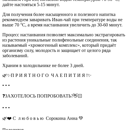
дайте настояться 5-15 минут.
Для получения более насыщенного и полезного напитка
рекомендуем заваривать Иван-чай при температуре воды не
выше 70 °С, а время настаивания увеличить до 30-60 минут.
Процесс настаивания позволяет максимально экстрагировать
из растения уникальные полифенольные соединения, так
называемый «хромогенный комплекс», который придаёт
организму силу, молодость и защищает от целого ряда
заболеваний.
Храним в холодильнике не более 3 дней.
🌿✨П Р И Я Т Н О Г О Ч А Е П И Т И Я !✨
• • •
❓ЗАХОТЕЛОСЬ ПОПРОБОВАТЬ?👋🏻
• • •
🌿❤️ С л ю б о в ь ю Сорокина Анна 💚
Поделится