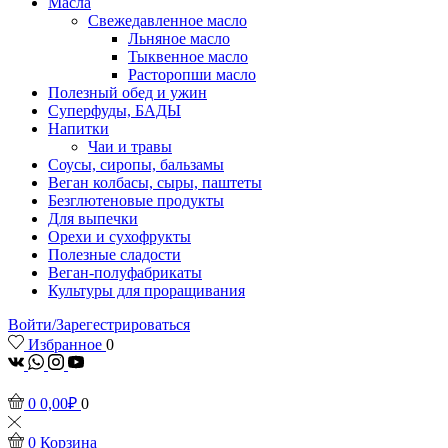
Масла
Свежедавленное масло
Льняное масло
Тыквенное масло
Расторопши масло
Полезный обед и ужин
Суперфуды, БАДЫ
Напитки
Чаи и травы
Соусы, сиропы, бальзамы
Веган колбасы, сыры, паштеты
Безглютеновые продукты
Для выпечки
Орехи и сухофрукты
Полезные сладости
Веган-полуфабрикаты
Культуры для проращивания
Войти/Зарегестрироваться
Избранное
0
vk
Whatsapp
Instagram
Youtube
0
0,00
₽
0
0
Корзина