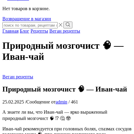
Нет товаров в корзине.
Возвращение в магазин
Search
input
Search
Главная
Блог
Рецепты
Веган рецепты
Природный мозгочист 🧠 —
Иван-чай
Веган рецепты
Природный мозгочист 🧠 — Иван-чай
25.02.2025
/
Сообщение от
admin
/
461
А знаете ли вы, что Иван-чай — ярко выраженный
природный мозгочист 🧠 ⁉️ 🤔 🤓
Иван-чай рекомендуется при головных болях, спазмах сосудов