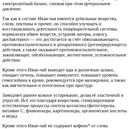
электролитный баланс, снижая при этом артериальное
давление.
Так как в составе Иван-чая имеются дубильные вещества,
слизи, пектины и прочее, он способен улучшать и
восстанавливать деятельность пищеварительной системы,
нормализуя обмен веществ, устраняя запоры, изжогу,
дисбактериоз — это достигается за счёт обволакивающего,
противовоспалительного и репаративного (регенерирующего)
действия, а также оказывает противовоспалительное,
заживляющее, обезболивающее, желчегонное, успокоительное
действие.
Кроме этого Иван-чай выводит яды и различные шлаки,
очищает печень, повышает иммунитет, повышает уровень
гемоглобина в крови, рекомендуется при малокровии, а также
как мягчительное и потогонное при простуде.
Замедляет раннее кожное устаревание, делая её эластичной и
упругой. Всё это благодаря веществам, стимулирующим
естественные процессы синтеза коллагена (фитестеролы,
витамин С, флавоноиды, каротиноиды, органические кислоты
и медь).
Кроме этого Иван-чай не содержит кофеин* от слова