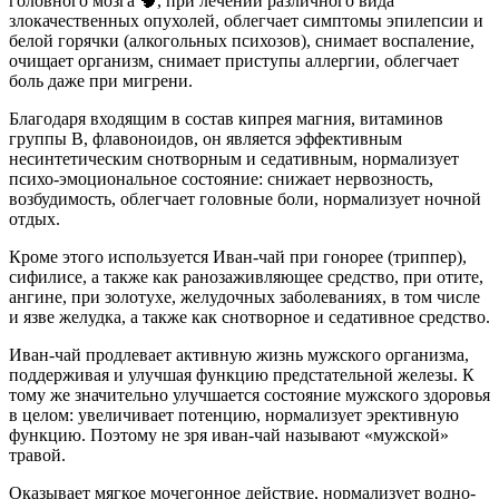
головного мозга 🧠, при лечении различного вида
злокачественных опухолей, облегчает симптомы эпилепсии и
белой горячки (алкогольных психозов), снимает воспаление,
очищает организм, снимает приступы аллергии, облегчает
боль даже при мигрени.
Благодаря входящим в состав кипрея магния, витаминов
группы В, флавоноидов, он является эффективным
несинтетическим снотворным и седативным, нормализует
психо-эмоциональное состояние: снижает нервозность,
возбудимость, облегчает головные боли, нормализует ночной
отдых.
Кроме этого используется Иван-чай при гонорее (триппер),
сифилисе, а также как ранозаживляющее средство, при отите,
ангине, при золотухе, желудочных заболеваниях, в том числе
и язве желудка, а также как снотворное и седативное средство.
Иван-чай продлевает активную жизнь мужского организма,
поддерживая и улучшая функцию предстательной железы. К
тому же значительно улучшается состояние мужского здоровья
в целом: увеличивает потенцию, нормализует эрективную
функцию. Поэтому не зря иван-чай называют «мужской»
травой.
Оказывает мягкое мочегонное действие, нормализует водно-