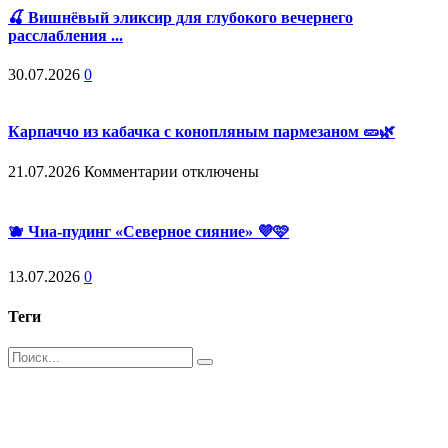
🍒 Вишнёвый эликсир для глубокого вечернего
расслабления ...
30.07.2026
0
Карпаччо из кабачка с конопляным пармезаном 🥒🌿
к
21.07.2026
Комментарии
отключены
записи
Карпаччо
из
🫐 Чиа-пудинг «Северное сияние» 💜🩷
кабачка
с
13.07.2026
0
конопляным
пармезаном
🥒
Теги
🌿
Поиск
Магазин - вместо аптеки