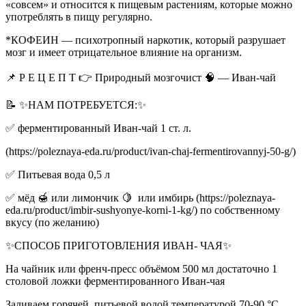
«совсем» и относится к пищевым растениям, которые можно
употреблять в пищу регулярно.
*КОФЕИН — психотропный наркотик, который разрушает
мозг и имеет отрицательное влияние на организм.
📌 Р Е Ц Е П Т 👉 Природный мозгочист 🧠 — Иван-чай
📝 ✨НАМ ПОТРЕБУЕТСЯ:✨
✅ ферментированный Иван-чай 1 ст. л.
(https://poleznaya-eda.ru/product/ivan-chaj-fermentirovannyj-50-g/)
✅ Питьевая вода 0,5 л
✅ мёд 🍯 или лимончик 🍋 или имбирь (https://poleznaya-
eda.ru/product/imbir-sushyonye-korni-1-kg/) по собственному
вкусу (по желанию)
✨СПОСОБ ПРИГОТОВЛЕНИЯ ИВАН- ЧАЯ✨
На чайник или френч-пресс объёмом 500 мл достаточно 1
столовой ложки ферментированного Иван-чая
Заливаем горячей, питьевой водой температурой 70-90 °С,