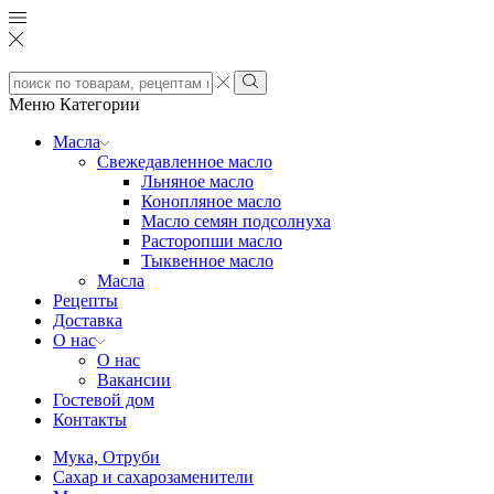
Search
input
Search
Меню
Категории
Масла
Свежедавленное масло
Льняное масло
Конопляное масло
Масло семян подсолнуха
Расторопши масло
Тыквенное масло
Масла
Рецепты
Доставка
О нас
О нас
Вакансии
Гостевой дом
Контакты
Мука, Отруби
Сахар и сахарозаменители