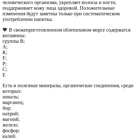
человеческого организма, укрепляет волосы и ногти,
поддерживает кожу лица здоровой. Положительные
изменения будут заметны только при систематическом
употреблении напитка.
🧡 В свежеприготовленном облепиховом морсе содержатся
витамины:
группы В;
А;
К;
F;
P;
C;
Е
Есть и полезные минералы, органические соединения, среди
которых:
никель;
марганец;
бор;
натрий;
магний;
железо;
фосфор;
калий.