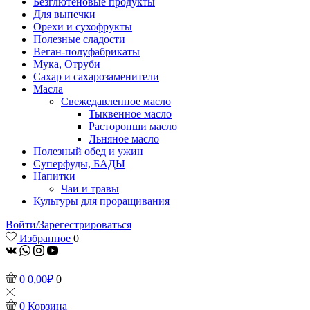
Безглютеновые продукты
Для выпечки
Орехи и сухофрукты
Полезные сладости
Веган-полуфабрикаты
Мука, Отруби
Сахар и сахарозаменители
Масла
Свежедавленное масло
Тыквенное масло
Расторопши масло
Льняное масло
Полезный обед и ужин
Суперфуды, БАДЫ
Напитки
Чаи и травы
Культуры для проращивания
Войти/Зарегестрироваться
Избранное
0
vk
Whatsapp
Instagram
Youtube
0
0,00
₽
0
0
Корзина