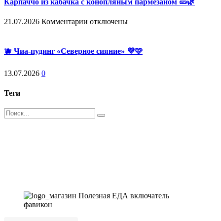
Карпаччо из кабачка с конопляным пармезаном 🥒🌿
к
21.07.2026
Комментарии
отключены
записи
Карпаччо
из
🫐 Чиа-пудинг «Северное сияние» 💜🩷
кабачка
с
13.07.2026
0
конопляным
пармезаном
🥒
Теги
🌿
Поиск
Магазин - вместо аптеки
Instagram
Whatsapp
Youtube
Vk