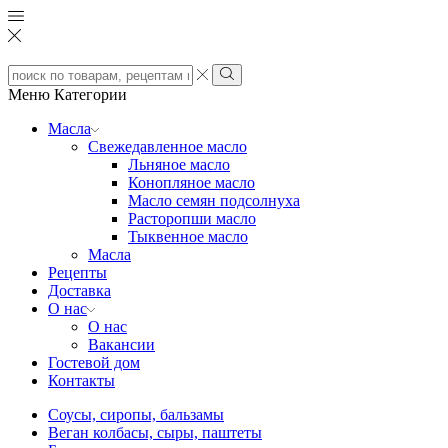
Search
input
Search
Меню
Категории
Масла
Свежедавленное масло
Льняное масло
Конопляное масло
Масло семян подсолнуха
Расторопши масло
Тыквенное масло
Масла
Рецепты
Доставка
О нас
О нас
Вакансии
Гостевой дом
Контакты
Соусы, сиропы, бальзамы
Веган колбасы, сыры, паштеты