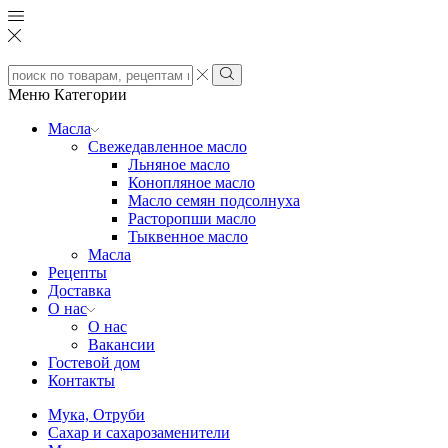
Search
input
Search
Меню
Категории
Масла
Свежедавленное масло
Льняное масло
Конопляное масло
Масло семян подсолнуха
Расторопши масло
Тыквенное масло
Масла
Рецепты
Доставка
О нас
О нас
Вакансии
Гостевой дом
Контакты
Мука, Отруби
Сахар и сахарозаменители