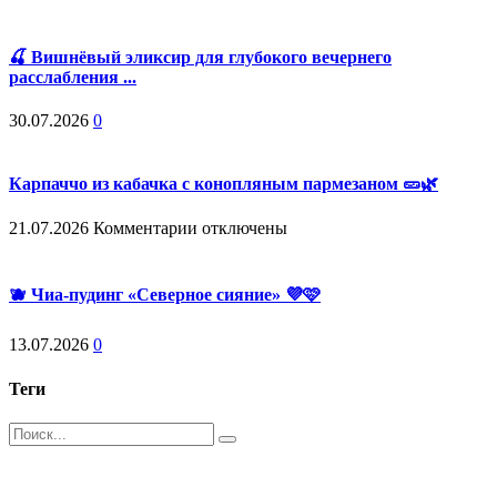
🍒 Вишнёвый эликсир для глубокого вечернего
расслабления ...
30.07.2026
0
Карпаччо из кабачка с конопляным пармезаном 🥒🌿
к
21.07.2026
Комментарии
отключены
записи
Карпаччо
из
🫐 Чиа-пудинг «Северное сияние» 💜🩷
кабачка
с
13.07.2026
0
конопляным
пармезаном
🥒
Теги
🌿
Поиск
Магазин - вместо аптеки