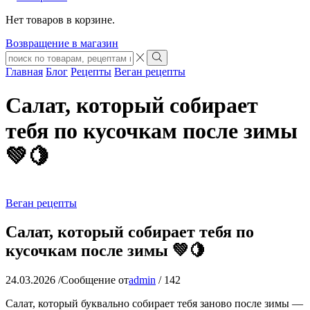
Нет товаров в корзине.
Возвращение в магазин
Search
input
Search
Главная
Блог
Рецепты
Веган рецепты
Салат, который собирает
тебя по кусочкам после зимы
💚🍋
Веган рецепты
Салат, который собирает тебя по
кусочкам после зимы 💚🍋
24.03.2026
/
Сообщение от
admin
/
142
Салат, который буквально собирает тебя заново после зимы —