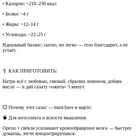
• Калории: ~210–230 ккал
• Белки: ~4 г
• Жиры: ~12–14 г
• Углеводы: ~22–25 г
Идеальный баланс: сытно, но легко — тело благодарит, а не
устаёт.
🥄 КАК ПРИГОТОВИТЬ:
Натри всё с любовью, смешай, сбрызни лимоном, добавь
масло — и дай салату «ожить» 5 минут.
💥 Почему этот салат — must-have в марте:
🧠 Для интеллекта и ясности мышления
Орехи + свёкла усиливают кровообращение мозга → быстрее
думаешь, легче концентрируешься.