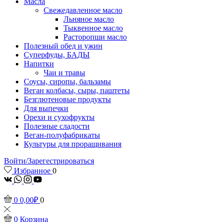
Масла
Свежедавленное масло
Льняное масло
Тыквенное масло
Расторопши масло
Полезный обед и ужин
Суперфуды, БАДЫ
Напитки
Чаи и травы
Соусы, сиропы, бальзамы
Веган колбасы, сыры, паштеты
Безглютеновые продукты
Для выпечки
Орехи и сухофрукты
Полезные сладости
Веган-полуфабрикаты
Культуры для проращивания
Войти/Зарегестрироваться
Избранное
0
vk
Whatsapp
Instagram
Youtube
0
0,00
₽
0
0
Корзина