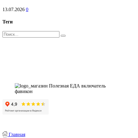
с
13.07.2026
0
конопляным
пармезаном
🥒
Теги
🌿
Поиск
Магазин - вместо аптеки
Instagram
Whatsapp
Youtube
Vk
Главная