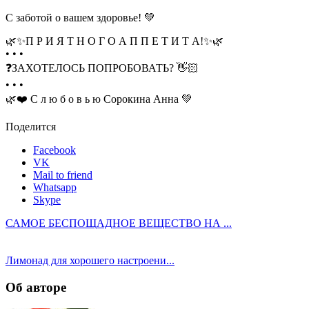
С заботой о вашем здоровье! 💚
🌿✨П Р И Я Т Н О Г О А П П Е Т И Т А!✨🌿
• • •
❓ЗАХОТЕЛОСЬ ПОПРОБОВАТЬ? 👋🏻
• • •
🌿❤️ С л ю б о в ь ю Сорокина Анна 💚
Поделится
Facebook
VK
Mail to friend
Whatsapp
Skype
САМОЕ БЕСПОЩАДНОЕ ВЕЩЕСТВО НА ...
Лимонад для хорошего настроени...
Об авторе