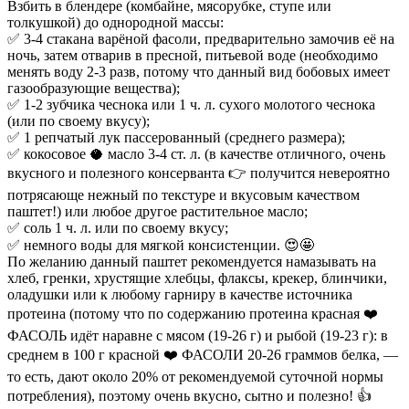
Взбить в блендере (комбайне, мясорубке, ступе или
толкушкой) до однородной массы:
✅ 3-4 стакана варёной фасоли, предварительно замочив её на
ночь, затем отварив в пресной, питьевой воде (необходимо
менять воду 2-3 разв, потому что данный вид бобовых имеет
газообразующие вещества);
✅ 1-2 зубчика чеснока или 1 ч. л. сухого молотого чеснока
(или по своему вкусу);
✅ 1 репчатый лук пассерованный (среднего размера);
✅ кокосовое 🥥 масло 3-4 ст. л. (в качестве отличного, очень
вкусного и полезного консерванта 👉 получится невероятно
потрясающе нежный по текстуре и вкусовым качеством
паштет!) или любое другое растительное масло;
✅ соль 1 ч. л. или по своему вкусу;
✅ немного воды для мягкой консистенции. 😍🤩
По желанию данный паштет рекомендуется намазывать на
хлеб, гренки, хрустящие хлебцы, флаксы, крекер, блинчики,
оладушки или к любому гарниру в качестве источника
протеина (потому что по содержанию протеина красная ❤️
ФАСОЛЬ идёт наравне с мясом (19-26 г) и рыбой (19-23 г): в
среднем в 100 г красной ❤️ ФАСОЛИ 20-26 граммов белка, —
то есть, дают около 20% от рекомендуемой суточной нормы
потребления), поэтому очень вкусно, сытно и полезно! 👍