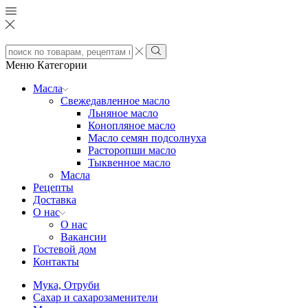
Search
input
Search
Меню
Категории
Масла
Свежедавленное масло
Льняное масло
Конопляное масло
Масло семян подсолнуха
Расторопши масло
Тыквенное масло
Масла
Рецепты
Доставка
О нас
О нас
Вакансии
Гостевой дом
Контакты
Мука, Отруби
Сахар и сахарозаменители