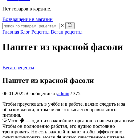
Нет товаров в корзине.
Возвращение в магазин
Search
input
Search
Главная
Блог
Рецепты
Веган рецепты
Паштет из красной фасоли
Веган рецепты
Паштет из красной фасоли
06.01.2025
/
Сообщение от
admin
/
375
Чтобы преуспевать в учёбе и в работе, важно следить и за
образом жизни, в том числе это касается правильного
питания.
💡Мозг 🧠 — один из важнейших органов в нашем организме.
Чтобы он полноценно работал, его нужно постоянно
тренировать. Но есть важный нюанс: чтобы эффективно
функционировать, мозгу 🧠 нужно качественное питание.