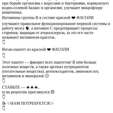
при борьбе организма с вирусами и бактериями, нормализует
водно-солевой баланс в организме, улучшает микрофлору
кишечника.
Витамины группы В в составе красной ❤️ ФАСОЛИ
улучшают правильное функционирование нервной системы и
работу мозга 🧠, а витамин С предотвращает процессы
старения, защищая от атеросклероза, за это его часто
называют витамином красоты.
👇
Веган-паштет из красной ❤️ ФАСОЛИ
👇
Этот паштет — фаворит всех паштетов! В нём больше
полезных веществ, а также арсенал нутрициентов
(питательные вещества), антиоксидантов, аминокислот,
витаминов и минералов 🙂
👇
СТАВЬТЕ — 🔥🔥🔥,
если рецептик приглянулся 😍
👇
📝 ✨НАМ ПОТРЕБУЕТСЯ:✨
👇