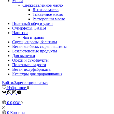
Масла
Свежедавленное масло
Льняное масло
Тыквенное масло
Расторопши масло
Полезный обед и ужин
Суперфуды, БАДЫ
Напитки
Чаи и травы
Соусы, сиропы, бальзамы
Веган колбасы, сыры, паштеты
Безглютеновые продукты
Для выпечки
Орехи и сухофрукты
Полезные сладости
Веган-полуфабрикаты
Культуры для проращивания
Войти/Зарегестрироваться
Избранное
0
vk
Whatsapp
Instagram
Youtube
0
0,00
₽
0
0
Корзина