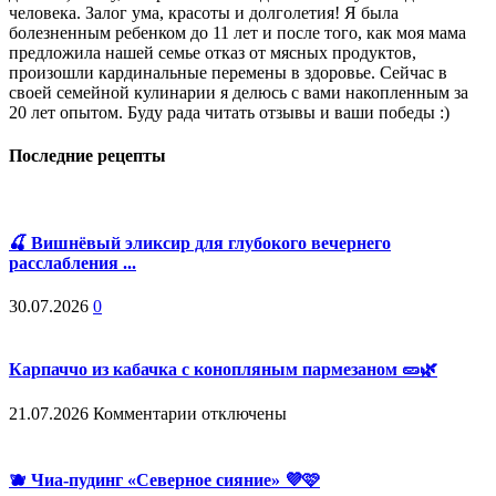
человека. Залог ума, красоты и долголетия! Я была
болезненным ребенком до 11 лет и после того, как моя мама
предложила нашей семье отказ от мясных продуктов,
произошли кардинальные перемены в здоровье. Сейчас в
своей семейной кулинарии я делюсь с вами накопленным за
20 лет опытом. Буду рада читать отзывы и ваши победы :)
Последние рецепты
🍒 Вишнёвый эликсир для глубокого вечернего
расслабления ...
30.07.2026
0
Карпаччо из кабачка с конопляным пармезаном 🥒🌿
к
21.07.2026
Комментарии
отключены
записи
Карпаччо
из
🫐 Чиа-пудинг «Северное сияние» 💜🩷
кабачка