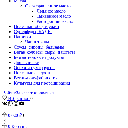
Масла
Свежедавленное масло
Льняное масло
Тыквенное масло
Расторопши масло
Полезный обед и ужин
Суперфуды, БАДЫ
Напитки
Чаи и травы
Соусы, сиропы, бальзамы
Веган колбасы, сыры, паштеты
Безглютеновые продукты
Для выпечки
Орехи и сухофрукты
Полезные сладости
Веган-полуфабрикаты
Культуры для проращивания
Войти/Зарегестрироваться
Избранное
0
vk
Whatsapp
Instagram
Youtube
0
0,00
₽
0
0
Корзина