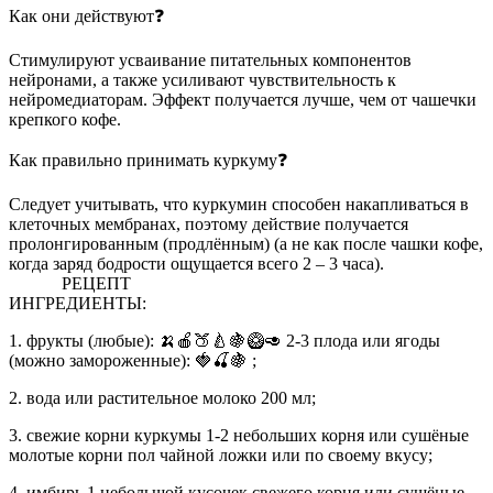
Как они действуют❓
Стимулируют усваивание питательных компонентов
нейронами, а также усиливают чувствительность к
нейромедиаторам. Эффект получается лучше, чем от чашечки
крепкого кофе.
Как правильно принимать куркуму❓
Следует учитывать, что куркумин способен накапливаться в
клеточных мембранах, поэтому действие получается
пролонгированным (продлённым) (а не как после чашки кофе,
когда заряд бодрости ощущается всего 2 – 3 часа).
РЕЦЕПТ
ИНГРЕДИЕНТЫ:
1. фрукты (любые): 🍌🍎🍑🍐🍇🥝🥑 2-3 плода или ягоды
(можно замороженные): 🍓🍒🍇 ;
2. вода или растительное молоко 200 мл;
3. свежие корни куркумы 1-2 небольших корня или сушёные
молотые корни пол чайной ложки или по своему вкусу;
4. имбирь 1 небольшой кусочек свежего корня или сушёные