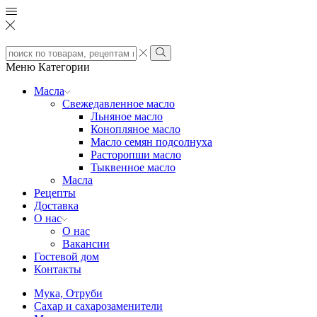
Search
input
Search
Меню
Категории
Масла
Свежедавленное масло
Льняное масло
Конопляное масло
Масло семян подсолнуха
Расторопши масло
Тыквенное масло
Масла
Рецепты
Доставка
О нас
О нас
Вакансии
Гостевой дом
Контакты
Мука, Отруби
Сахар и сахарозаменители