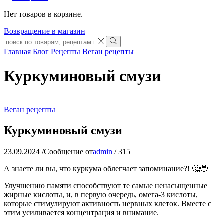
Нет товаров в корзине.
Возвращение в магазин
Search
input
Search
Главная
Блог
Рецепты
Веган рецепты
Куркуминовый смузи
Веган рецепты
Куркуминовый смузи
23.09.2024
/
Сообщение от
admin
/
315
А знаете ли вы, что куркума облегчает запоминание?! 🤔🤓
Улучшению памяти способствуют те самые ненасыщенные
жирные кислоты, и, в первую очередь, омега-3 кислоты,
которые стимулируют активность нервных клеток. Вместе с
этим усиливается концентрация и внимание.