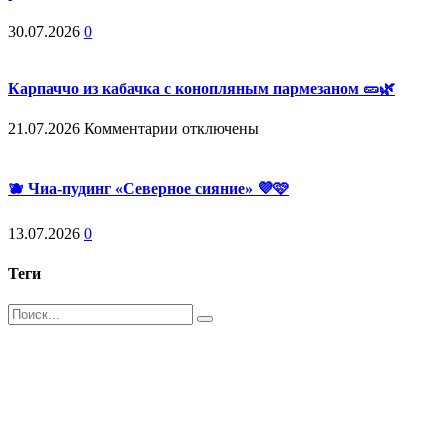
30.07.2026
0
Карпаччо из кабачка с конопляным пармезаном 🥒🌿
к
21.07.2026
Комментарии
отключены
записи
Карпаччо
из
🫐 Чиа-пудинг «Северное сияние» 💜🩷
кабачка
с
13.07.2026
0
конопляным
пармезаном
🥒
Теги
🌿
Поиск
Магазин - вместо аптеки
Instagram
Whatsapp
Youtube
Vk