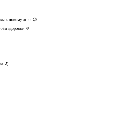
вы к новому дню. 😉
оём здоровье. 💚
а. 💪