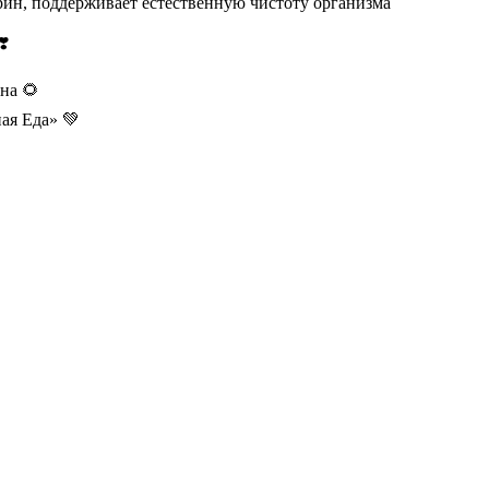
рин, поддерживает естественную чистоту организма
❣️
на 🌻
ая Еда» 💚