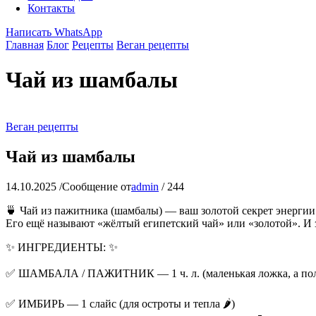
Контакты
Написать WhatsApp
Главная
Блог
Рецепты
Веган рецепты
Чай из шамбалы
Веган рецепты
Чай из шамбалы
14.10.2025
/
Сообщение от
admin
/
244
🍵 Чай из пажитника (шамбалы) — ваш золотой секрет энергии
Его ещё называют «жёлтый египетский чай» или «золотой». И 
✨ ИНГРЕДИЕНТЫ: ✨
✅ ШАМБАЛА / ПАЖИТНИК — 1 ч. л. (маленькая ложка, а поль
✅ ИМБИРЬ — 1 слайс (для остроты и тепла 🌶️)