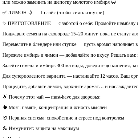
или можно заменить на щепотку молотого имбиря 🤩
✅ ЛИМОН 🍋 — 1 слайс (чтобы сиять изнутри)
✨ ПРИГОТОВЛЕНИЕ — с заботой о себе: Промойте шамбалу и ост
Поджарьте семена на сковороде 15–20 минут, пока не станут ар
Перемелите в блендере или ступке — пусть аромат наполняет
Нарежьте имбирь и лимон — добавляйте по вкусу. Решать вам: 
Залейте семена и имбирь 300 мл воды, доведите до кипения, за
Для суперполезного варианта — настаивайте 12 часов. Ваш орг
Процедите, добавьте лимон, вдохните аромат… и наслаждайтес
🌟 Почему этот чай — must-have для здоровья:
🧠 Мозг: память, концентрация и ясность мыслей
🌸 Нервная система: спокойствие и стресс под контролем
💪 Иммунитет: защита на максимум