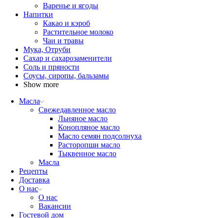
Варенье и ягоды
Напитки
Какао и кэроб
Растительное молоко
Чаи и травы
Мука, Отруби
Сахар и сахарозаменители
Соль и пряности
Соусы, сиропы, бальзамы
Show more
Масла
Свежедавленное масло
Льняное масло
Конопляное масло
Масло семян подсолнуха
Расторопши масло
Тыквенное масло
Масла
Рецепты
Доставка
О нас
О нас
Вакансии
Гостевой дом