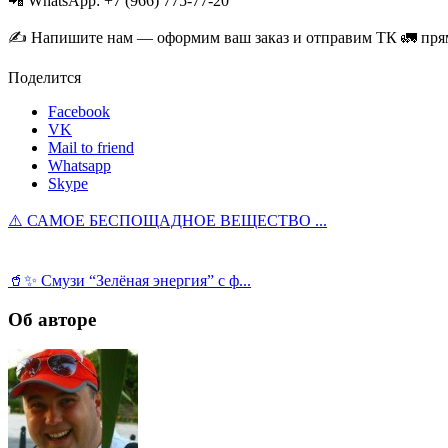
📲 WhatsApp: +7 (966) 775-77-20
✍️ Напишите нам — оформим ваш заказ и отправим ТК 🚛 прям
Поделится
Facebook
VK
Mail to friend
Whatsapp
Skype
⚠️ САМОЕ БЕСПОЩАДНОЕ ВЕЩЕСТВО ...
🥤✨ Смузи “Зелёная энергия” с ф...
Об авторе