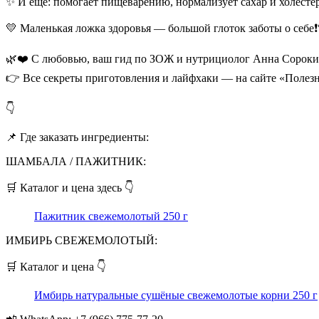
✨ И ещё: помогает пищеварению, нормализует сахар и холесте
💛 Маленькая ложка здоровья — большой глоток заботы о себе❗
🌿❤️ С любовью, ваш гид по ЗОЖ и нутрициолог Анна Сороки
👉 Все секреты приготовления и лайфхаки — на сайте «Полезн
👇
📌 Где заказать ингредиенты:
ШАМБАЛА / ПАЖИТНИК:
🛒 Каталог и цена здесь 👇
Пажитник свежемолотый 250 г
ИМБИРЬ СВЕЖЕМОЛОТЫЙ:
🛒 Каталог и цена 👇
Имбирь натуральные сушёные свежемолотые корни 250 г