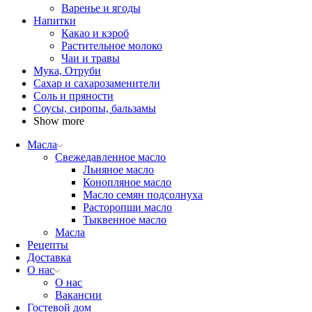
Варенье и ягоды
Напитки
Какао и кэроб
Растительное молоко
Чаи и травы
Мука, Отруби
Сахар и сахарозаменители
Соль и пряности
Соусы, сиропы, бальзамы
Show more
Масла
Свежедавленное масло
Льняное масло
Конопляное масло
Масло семян подсолнуха
Расторопши масло
Тыквенное масло
Масла
Рецепты
Доставка
О нас
О нас
Вакансии
Гостевой дом