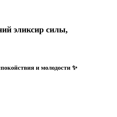
 эликсир силы,
койствия и молодости ✨