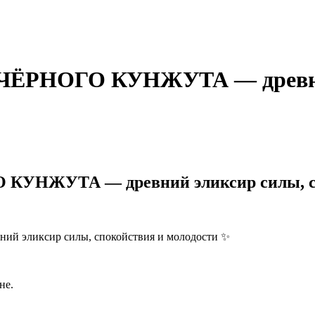
РНОГО КУНЖУТА — древний
ЖУТА — древний эликсир силы, спо
ликсир силы, спокойствия и молодости ✨
не.