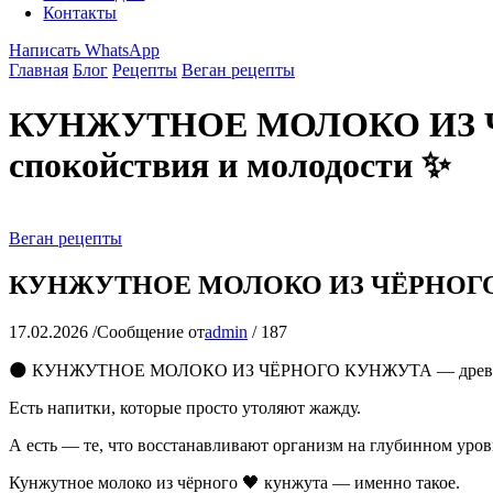
Контакты
Написать WhatsApp
Главная
Блог
Рецепты
Веган рецепты
КУНЖУТНОЕ МОЛОКО ИЗ ЧЁ
спокойствия и молодости ✨
Веган рецепты
КУНЖУТНОЕ МОЛОКО ИЗ ЧЁРНОГО КУН
17.02.2026
/
Сообщение от
admin
/
187
🌑 КУНЖУТНОЕ МОЛОКО ИЗ ЧЁРНОГО КУНЖУТА — древний э
Есть напитки, которые просто утоляют жажду.
А есть — те, что восстанавливают организм на глубинном уров
Кунжутное молоко из чёрного 🖤 кунжута — именно такое.