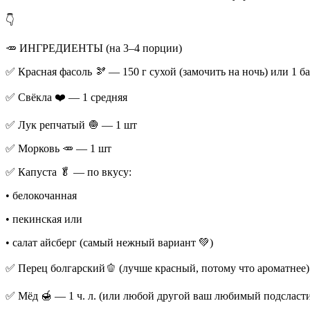
👇
🥕 ИНГРЕДИЕНТЫ (на 3–4 порции)
✅ Красная фасоль 🫘 — 150 г сухой (замочить на ночь) или 1 
✅ Свёкла ❤️ — 1 средняя
✅ Лук репчатый 🧅 — 1 шт
✅ Морковь 🥕 — 1 шт
✅ Капуста 🥬 — по вкусу:
• белокочанная
• пекинская или
• салат айсберг (самый нежный вариант 💚)
✅ Перец болгарский🫑 (лучше красный, потому что ароматнее)
✅ Мёд 🍯 — 1 ч. л. (или любой другой ваш любимый подсластит