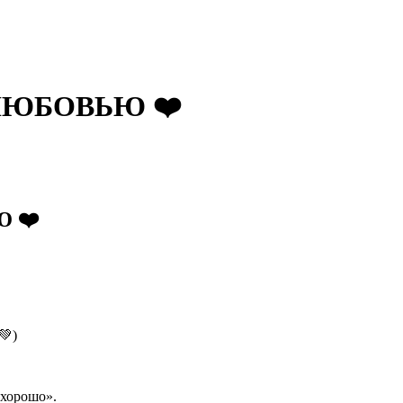
 ЛЮБОВЬЮ ❤️
 ❤️
💚)
 хорошо».