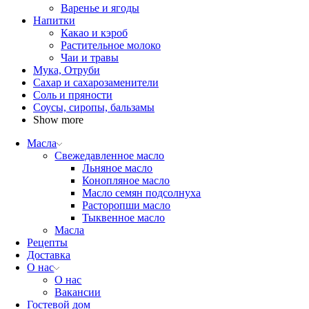
Варенье и ягоды
Напитки
Какао и кэроб
Растительное молоко
Чаи и травы
Мука, Отруби
Сахар и сахарозаменители
Соль и пряности
Соусы, сиропы, бальзамы
Show more
Масла
Свежедавленное масло
Льняное масло
Конопляное масло
Масло семян подсолнуха
Расторопши масло
Тыквенное масло
Масла
Рецепты
Доставка
О нас
О нас
Вакансии
Гостевой дом