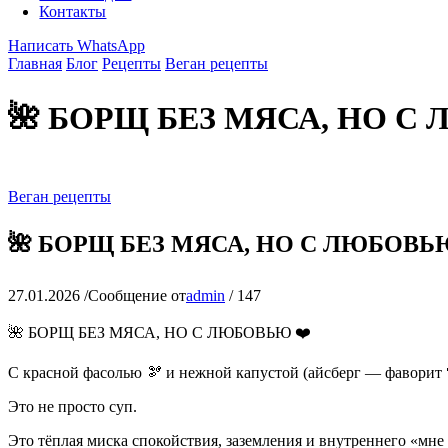
Контакты
Написать WhatsApp
Главная
Блог
Рецепты
Веган рецепты
🌺 БОРЩ БЕЗ МЯСА, НО С
Веган рецепты
🌺 БОРЩ БЕЗ МЯСА, НО С ЛЮБОВЬЮ
27.01.2026
/
Сообщение от
admin
/
147
🌺 БОРЩ БЕЗ МЯСА, НО С ЛЮБОВЬЮ ❤️
С красной фасолью 🫘 и нежной капустой (айсберг — фаворит 
Это не просто суп.
Это тёплая миска спокойствия, заземления и внутреннего «мне