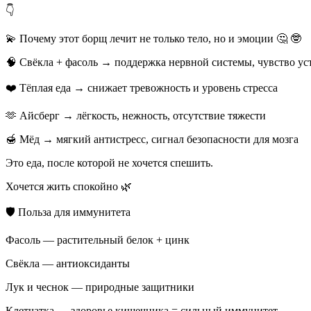
👇
💫 Почему этот борщ лечит не только тело, но и эмоции 🤔 🤓
🧠 Свёкла + фасоль → поддержка нервной системы, чувство у
❤️ Тёплая еда → снижает тревожность и уровень стресса
🫶 Айсберг → лёгкость, нежность, отсутствие тяжести
🍯 Мёд → мягкий антистресс, сигнал безопасности для мозга
Это еда, после которой не хочется спешить.
Хочется жить спокойно 🌿
🛡️ Польза для иммунитета
Фасоль — растительный белок + цинк
Свёкла — антиоксиданты
Лук и чеснок — природные защитники
Клетчатка → здоровье кишечника = сильный иммунитет