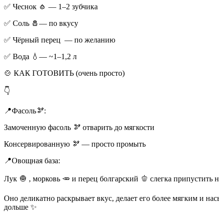
✅ Чеснок 🧄 — 1–2 зубчика
✅ Соль 🧂— по вкусу
✅ Чёрный перец — по желанию
✅ Вода 💧— ~1–1,2 л
🍲 КАК ГОТОВИТЬ (очень просто)
👇
📍Фасоль🫘:
Замоченную фасоль 🫘 отварить до мягкости
Консервированную 🫘 — просто промыть
📍Овощная база:
Лук 🧅 , морковь 🥕 и перец болгарский 🫑 слегка припустить
Оно деликатно раскрывает вкус, делает его более мягким и на
дольше ✨