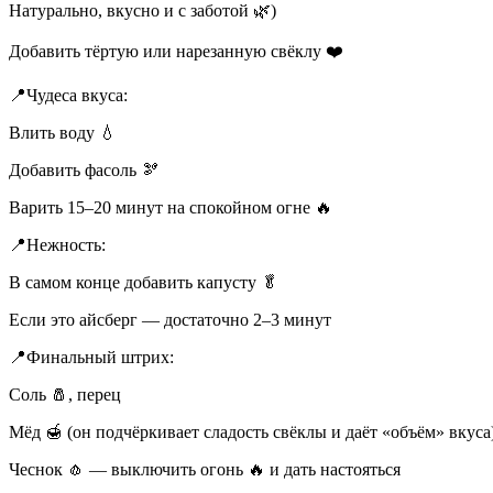
Натурально, вкусно и с заботой 🌿)
Добавить тёртую или нарезанную свёклу ❤️
📍Чудеса вкуса:
Влить воду 💧
Добавить фасоль 🫘
Варить 15–20 минут на спокойном огне 🔥
📍Нежность:
В самом конце добавить капусту 🥬
Если это айсберг — достаточно 2–3 минут
📍Финальный штрих:
Соль 🧂, перец
Мёд 🍯 (он подчёркивает сладость свёклы и даёт «объём» вкуса
Чеснок 🧄 — выключить огонь 🔥 и дать настояться