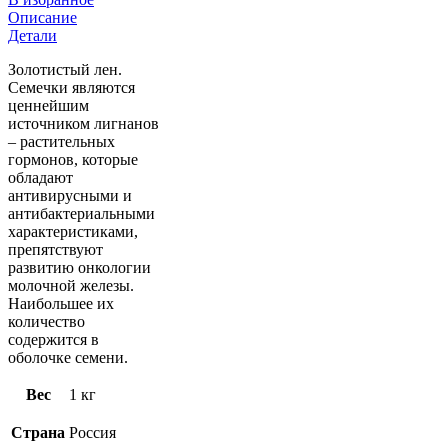
кг
Описание
Детали
Золотистый лен.
Семечки являются
ценнейшим
источником лигнанов
– растительных
гормонов, которые
обладают
антивирусными и
антибактериальными
характеристиками,
препятствуют
развитию онкологии
молочной железы.
Наибольшее их
количество
содержится в
оболочке семени.
Вес
1 кг
Страна
Россия