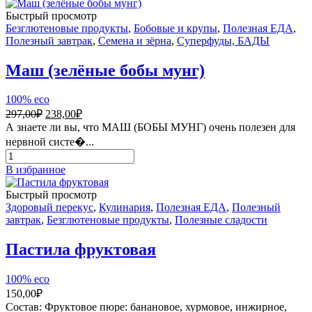
ЛЕМОНГРАСС
-
Быстрый просмотр
лимонная
Безглютеновые продукты
,
Бобовые и крупы
,
Полезная ЕДА
,
трава
Полезный завтрак
,
Семена и зёрна
,
Суперфуды, БАДЫ
50
г
Маш (зелёные бобы мунг)
100% eco
Первоначальная
Текущая
297,00
₽
238,00
₽
цена
цена:
А знаете ли вы, что МАШ (БОБЫ МУНГ) очень полезен для
составляла
238,00₽.
нервной систе�...
297,00₽.
Количество
товара
В избранное
Маш
(зелёные
Быстрый просмотр
бобы
Здоровый перекус
,
Кулинария
,
Полезная ЕДА
,
Полезный
мунг)
завтрак
,
Безглютеновые продукты
,
Полезные сладости
Пастила фруктовая
100% eco
150,00
₽
Состав: Фруктовое пюре: банановое, хурмовое, инжирное,