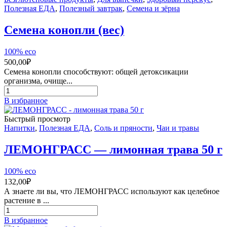
спортивная
Полезная ЕДА
,
Полезный завтрак
,
Семена и зёрна
570
мл
Семена конопли (вес)
ASI
FRESH
100% eco
(blue)
500,00
₽
Семена конопли способствуют: общей детоксикации
организма, очище...
Количество
товара
В избранное
Семена
конопли
Быстрый просмотр
(вес)
Напитки
,
Полезная ЕДА
,
Соль и пряности
,
Чаи и травы
ЛЕМОНГРАСС — лимонная трава 50 г
100% eco
132,00
₽
А знаете ли вы, что ЛЕМОНГРАСС используют как целебное
растение в ...
Количество
товара
В избранное