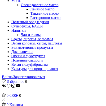
Масла
Свежедавленное масло
Льняное масло
Тыквенное масло
Расторопши масло
Полезный обед и ужин
Суперфуды, БАДЫ
Напитки
Чаи и травы
Соусы, сиропы, бальзамы
Веган колбасы, сыры, паштеты
Безглютеновые продукты
Для выпечки
Орехи и сухофрукты
Полезные сладости
Веган-полуфабрикаты
Культуры для проращивания
Войти/Зарегестрироваться
Избранное
0
vk
Whatsapp
Instagram
Youtube
0
0,00
₽
0
0
Корзина