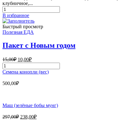
клубничное,...
Количество
товара
В избранное
Пастила
фруктовая
Быстрый просмотр
Полезная ЕДА
Пакет с Новым годом
Первоначальная
Текущая
15,00
₽
10,00
₽
цена
цена:
Количество
составляла
10,00₽.
товара
Семена конопли (вес)
15,00₽.
Пакет
с
500,00
₽
Новым
годом
Маш (зелёные бобы мунг)
Первоначальная
Текущая
297,00
₽
238,00
₽
цена
цена:
составляла
238,00₽.
Магазин - вместо аптеки
297,00₽.