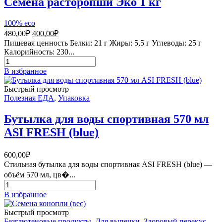
Семена расторопши Эко 1 кг
100% eco
Первоначальная
Текущая
480,00
₽
400,00
₽
цена
цена:
Пищевая ценность Белки: 21 г Жиры: 5,5 г Углеводы: 25 г
составляла
400,00₽.
Калорийность: 230...
480,00₽.
Количество
товара
В избранное
Семена
расторопши
Быстрый просмотр
Эко
Полезная ЕДА
,
Упаковка
1
кг
Бутылка для воды спортивная 570 мл
ASI FRESH (blue)
600,00
₽
Стильная бутылка для воды спортивная ASI FRESH (blue) —
объём 570 мл, цв�...
Количество
товара
В избранное
Бутылка
для
Быстрый просмотр
воды
Безглютеновые продукты
,
Для выпечки
,
Здоровый перекус
,