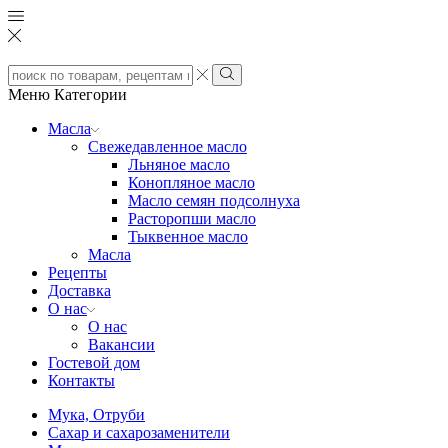
Search
input
Search
Меню
Категории
Масла
Свежедавленное масло
Льняное масло
Конопляное масло
Масло семян подсолнуха
Расторопши масло
Тыквенное масло
Масла
Рецепты
Доставка
О нас
О нас
Вакансии
Гостевой дом
Контакты
Мука, Отруби
Сахар и сахарозаменители