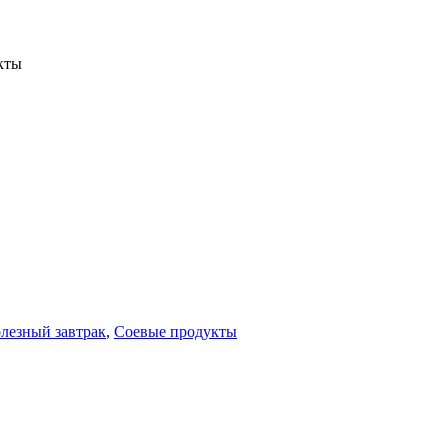
кты
лезный завтрак
,
Соевые продукты