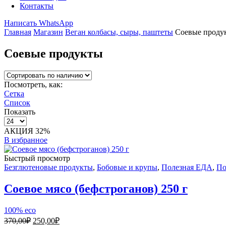
Контакты
Написать WhatsApp
Главная
Магазин
Веган колбасы, сыры, паштеты
Соевые проду
Соевые продукты
Посмотреть, как:
Сетка
Список
Показать
Товаров
на
АКЦИЯ 32%
странице
В избранное
Быстрый просмотр
Безглютеновые продукты
,
Бобовые и крупы
,
Полезная ЕДА
,
По
Соевое мясо (бефстроганов) 250 г
100% eco
Первоначальная
Текущая
370,00
₽
250,00
₽