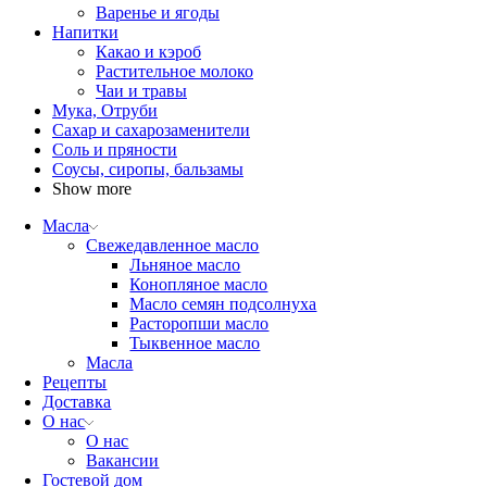
Варенье и ягоды
Напитки
Какао и кэроб
Растительное молоко
Чаи и травы
Мука, Отруби
Сахар и сахарозаменители
Соль и пряности
Соусы, сиропы, бальзамы
Show more
Масла
Свежедавленное масло
Льняное масло
Конопляное масло
Масло семян подсолнуха
Расторопши масло
Тыквенное масло
Масла
Рецепты
Доставка
О нас
О нас
Вакансии
Гостевой дом