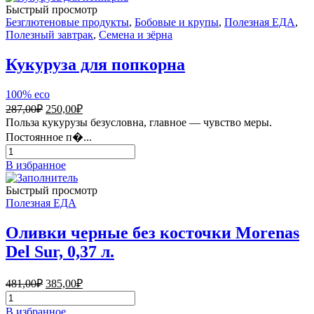
Быстрый просмотр
Безглютеновые продукты
,
Бобовые и крупы
,
Полезная ЕДА
,
Полезный завтрак
,
Семена и зёрна
Кукуруза для попкорна
100% eco
Первоначальная
Текущая
287,00
₽
250,00
₽
цена
цена:
Польза кукурузы безусловна, главное — чувство меры.
составляла
250,00₽.
Постоянное п�...
287,00₽.
Количество
товара
В избранное
Кукуруза
для
Быстрый просмотр
попкорна
Полезная ЕДА
Оливки черные без косточки Morenas
Del Sur, 0,37 л.
Первоначальная
Текущая
481,00
₽
385,00
₽
цена
цена:
Количество
составляла
385,00₽.
товара
В избранное