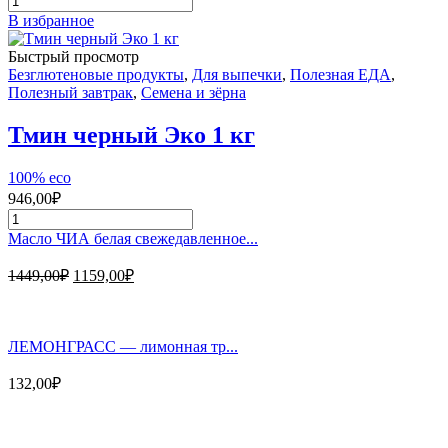
товара
В избранное
Манго
сушёное
Быстрый просмотр
без
Безглютеновые продукты
,
Для выпечки
,
Полезная ЕДА
,
сахара
Полезный завтрак
,
Семена и зёрна
500
г
Тмин черный Эко 1 кг
100% eco
946,00
₽
Количество
товара
Масло ЧИА белая свежедавленное...
Тмин
черный
Первоначальная
Текущая
1449,00
₽
1159,00
₽
Эко
цена
цена:
1
составляла
1159,00₽.
кг
1449,00₽.
ЛЕМОНГРАСС — лимонная тр...
132,00
₽
Магазин - вместо аптеки