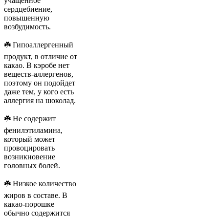
учащенное
сердцебиение,
повышенную
возбудимость.
☘️ Гипоаллергенный
продукт, в отличие от
какао. В кэробе нет
веществ-аллергенов,
поэтому он подойдет
даже тем, у кого есть
аллергия на шоколад.
☘️ Не содержит
фенилэтиламина,
который может
провоцировать
возникновение
головных болей.
☘️ Низкое количество
жиров в составе. В
какао-порошке
обычно содержится