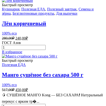
с
Быстрый просмотр
Новым
Кулинария
,
Полезная ЕДА
,
Полезный завтрак
,
Семена и
годом
зёрна
,
Безглютеновые продукты
,
Для выпечки
Лён коричневый
100% eco
Первоначальная
Текущая
280,00
₽
240,00
₽
цена
цена:
ГОСТ Азов
составляла
240,00₽.
Количество
280,00₽.
товара
В избранное
Лён
коричневый
Быстрый просмотр
Полезная ЕДА
Манго сушёное без сахара 500 г
100% eco
Первоначальная
Текущая
517,00
₽
450,00
₽
цена
цена:
🥭 СУШЁНОЕ МАНГО Kong — БЕЗ САХАРА❗ Натуральный
составляла
450,00₽.
перекус с ярким тр�...
517,00₽.
Количество