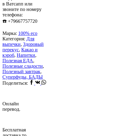
в Ватсапп или
звоните по номеру
телефона:
☎️ +79667757720
Марка:
100% eco
Категория:
Для
выпечки
,
Здоровый
перекус
,
Какао и
кэроб
,
Напитки
,
Полезная ЕДА
,
Полезные сладости
,
Полезный завтрак
,
Суперфуды, БАДЫ
Facebook
Vk
Whatsapp
Поделиться:
Онлайн
перевод.
Бесплатная
доставка то