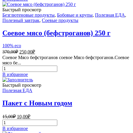
481,00₽.
Оливки
черные
Быстрый просмотр
без
Безглютеновые продукты
,
Бобовые и крупы
,
Полезная ЕДА
,
косточки
Полезный завтрак
,
Соевые продукты
Morenas
Del
Соевое мясо (бефстроганов) 250 г
Sur,
0,37
100% eco
л.
Первоначальная
Текущая
370,00
₽
250,00
₽
цена
цена:
Соевое Мясо бефстроганов соевое Мясо бефстроганов.Соевое
составляла
250,00₽.
мясо бе...
370,00₽.
Количество
товара
В избранное
Соевое
мясо
Быстрый просмотр
(бефстроганов)
Полезная ЕДА
250
г
Пакет с Новым годом
Первоначальная
Текущая
15,00
₽
10,00
₽
цена
цена:
Количество
составляла
10,00₽.
товара
В избранное
15,00₽.
Пакет