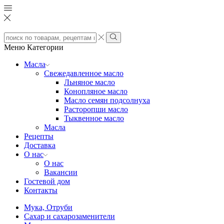
Search
input
Search
Меню
Категории
Масла
Свежедавленное масло
Льняное масло
Конопляное масло
Масло семян подсолнуха
Расторопши масло
Тыквенное масло
Масла
Рецепты
Доставка
О нас
О нас
Вакансии
Гостевой дом
Контакты
Мука, Отруби
Сахар и сахарозаменители