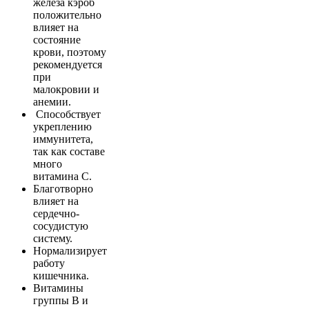
железа кэроб
положительно
влияет на
состояние
крови, поэтому
рекомендуется
при
малокровии и
анемии.
Способствует
укреплению
иммунитета,
так как составе
много
витамина С.
Благотворно
влияет на
сердечно-
сосудистую
систему.
Нормализирует
работу
кишечника.
Витамины
группы В и