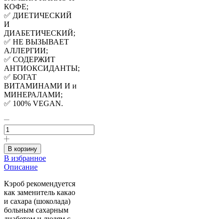
КОФЕ;
✅ ДИЕТИЧЕСКИЙ
И
ДИАБЕТИЧЕСКИЙ;
✅ НЕ ВЫЗЫВАЕТ
АЛЛЕРГИИ;
✅ СОДЕРЖИТ
АНТИОКСИДАНТЫ;
✅ БОГАТ
ВИТАМИНАМИ И и
МИНЕРАЛАМИ;
✅ 100% VEGAN.
Количество
товара
КЭРОБ
сушёные
В корзину
стручки
В избранное
рожкового
Описание
дерева,
суперфуд,
Кэроб рекомендуется
Турция,
как заменитель какао
100г
и сахара (шоколада)
больным сахарным
диабетом и людям с