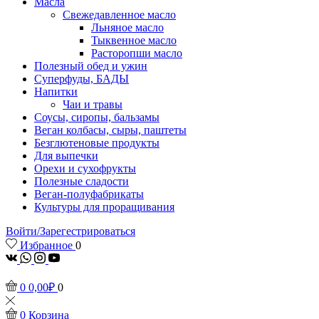
Масла
Свежедавленное масло
Льняное масло
Тыквенное масло
Расторопши масло
Полезный обед и ужин
Суперфуды, БАДЫ
Напитки
Чаи и травы
Соусы, сиропы, бальзамы
Веган колбасы, сыры, паштеты
Безглютеновые продукты
Для выпечки
Орехи и сухофрукты
Полезные сладости
Веган-полуфабрикаты
Культуры для проращивания
Войти/Зарегестрироваться
Избранное
0
vk
Whatsapp
Instagram
Youtube
0
0,00
₽
0
0
Корзина