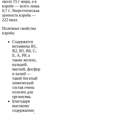
около 15 г жира, а в
кэробе — всего лишь
0,7 г. Энергетическая
ценность кэроба —
222 ккал.
Полезные свойства
кэроба:
Содержатся
витамины В1,
В2, В5, В6, С,
E, А, PP, а
также железо,
кальций,
магний, фосфор
и калий —
такой богатый
химический
состав очень
полезен для
организма.
Благодаря
высокому
содержанию