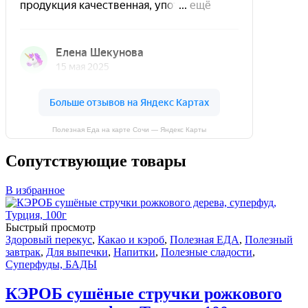
Полезная Еда на карте Сочи — Яндекс Карты
Сопутствующие товары
В избранное
Быстрый просмотр
Здоровый перекус
,
Какао и кэроб
,
Полезная ЕДА
,
Полезный
завтрак
,
Для выпечки
,
Напитки
,
Полезные сладости
,
Суперфуды, БАДЫ
КЭРОБ сушёные стручки рожкового