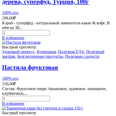
дерева, суперфуд, Турция, 100г
100% eco
299,00
₽
Кэроб - суперфуд - натуральный заменитель какао & кофе. В
нём на 30...
Количество
товара
В избранное
КЭРОБ
сушёные
Быстрый просмотр
стручки
Здоровый перекус
,
Кулинария
,
Полезная ЕДА
,
Полезный
рожкового
завтрак
,
Безглютеновые продукты
,
Полезные сладости
дерева,
суперфуд,
Пастила фруктовая
Турция,
100г
100% eco
150,00
₽
Состав: Фруктовое пюре: банановое, хурмовое, инжирное,
клубничное,...
Количество
товара
В избранное
Пастила
фруктовая
Быстрый просмотр