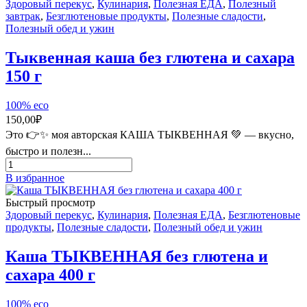
Здоровый перекус
,
Кулинария
,
Полезная ЕДА
,
Полезный
завтрак
,
Безглютеновые продукты
,
Полезные сладости
,
Полезный обед и ужин
Тыквенная каша без глютена и сахара
150 г
100% eco
150,00
₽
Это 👉✨ моя авторская КАША ТЫКВЕННАЯ 💚 — вкусно,
быстро и полезн...
Количество
товара
В избранное
Тыквенная
каша
Быстрый просмотр
без
Здоровый перекус
,
Кулинария
,
Полезная ЕДА
,
Безглютеновые
глютена
продукты
,
Полезные сладости
,
Полезный обед и ужин
и
сахара
Каша ТЫКВЕННАЯ без глютена и
150
сахара 400 г
г
100% eco