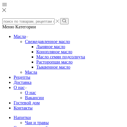
Search
input
Search
Меню
Категории
Масла
Свежедавленное масло
Льняное масло
Конопляное масло
Масло семян подсолнуха
Расторопши масло
Тыквенное масло
Масла
Рецепты
Доставка
О нас
О нас
Вакансии
Гостевой дом
Контакты
Напитки
Чаи и травы