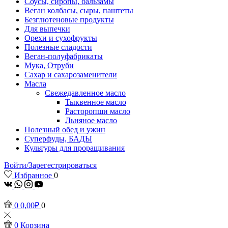
Соусы, сиропы, бальзамы
Веган колбасы, сыры, паштеты
Безглютеновые продукты
Для выпечки
Орехи и сухофрукты
Полезные сладости
Веган-полуфабрикаты
Мука, Отруби
Сахар и сахарозаменители
Масла
Свежедавленное масло
Тыквенное масло
Расторопши масло
Льняное масло
Полезный обед и ужин
Суперфуды, БАДЫ
Культуры для проращивания
Войти/Зарегестрироваться
Избранное
0
vk
Whatsapp
Instagram
Youtube
0
0,00
₽
0
0
Корзина