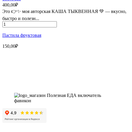
400,00
₽
Это 👉✨ моя авторская КАША ТЫКВЕННАЯ 💚 — вкусно,
быстро и полезн...
Количество
товара
Каша
Пастила фруктовая
ТЫКВЕННАЯ
без
150,00
₽
глютена
и
Магазин - вместо аптеки
сахара
400
г
Instagram
Whatsapp
Youtube
Vk