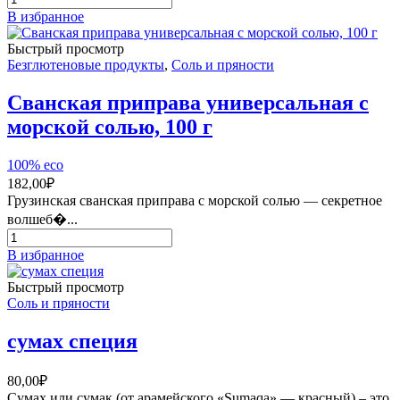
партии
составляла
85,00₽.
товара
В избранное
|
115,00₽.
Приправа
без
для
Быстрый просмотр
добавок
салатов
Безглютеновые продукты
,
Соль и пряности
100
Классика
г
Holy
Сванская приправа универсальная с
Om
морской солью, 100 г
40
г
100% eco
182,00
₽
Грузинская сванская приправа с морской солью — секретное
волшеб�...
Количество
товара
В избранное
Сванская
приправа
Быстрый просмотр
универсальная
Соль и пряности
с
морской
сумах специя
солью,
100
г
80,00
₽
Сумах или сумак (от арамейского «Sumaqa» — красный) – это