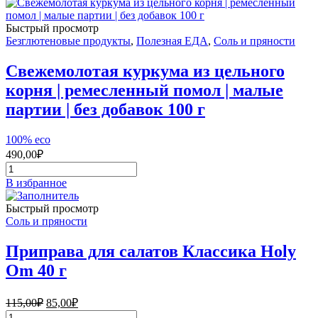
кардамон
Эко,
Быстрый просмотр
40
Безглютеновые продукты
,
Полезная ЕДА
,
Соль и пряности
г
Свежемолотая куркума из цельного
корня | ремесленный помол | малые
партии | без добавок 100 г
100% eco
490,00
₽
Количество
товара
В избранное
Свежемолотая
куркума
Быстрый просмотр
из
Соль и пряности
цельного
корня
Приправа для салатов Классика Holy
|
Om 40 г
ремесленный
помол
|
Первоначальная
Текущая
115,00
₽
85,00
₽
малые
цена
цена:
Количество