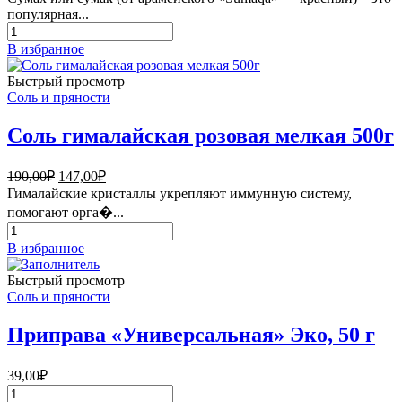
популярная...
Количество
товара
В избранное
сумах
специя
Быстрый просмотр
Соль и пряности
Соль гималайская розовая мелкая 500г
Первоначальная
Текущая
190,00
₽
147,00
₽
цена
цена:
Гималайские кристаллы укрепляют иммунную систему,
составляла
147,00₽.
помогают орга�...
190,00₽.
Количество
товара
В избранное
Соль
гималайская
Быстрый просмотр
розовая
Соль и пряности
мелкая
500г
Приправа «Универсальная» Эко, 50 г
39,00
₽
Количество