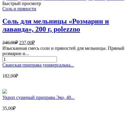
для
Быстрый просмотр
шашлыка
Соль и пряности
Эко,
80
Соль для мельницы «Розмарин и
г
лаванда», 200 г, polezzno
Первоначальная
Текущая
240,00
₽
237,00
₽
цена
цена:
Изысканная смесь соли и пряностей для мельницы. Пряный
составляла
237,00₽.
розмарин и...
240,00₽.
Количество
товара
Сванская приправа универсальна...
Соль
для
182,00
₽
мельницы
«Розмарин
и
лаванда»,
Укроп сушеный приправа Эко, 40...
200
г,
35,00
₽
polezzno
Магазин - вместо аптеки