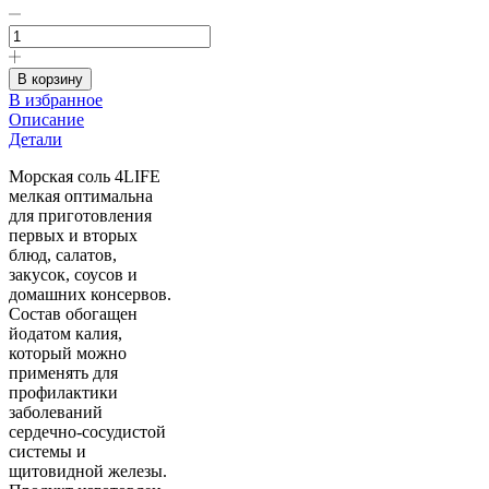
Количество
товара
Соль
морская
В корзину
мелкая
В избранное
йодированная
Описание
4
Детали
Life,
1
Морская соль 4LIFE
кг
мелкая оптимальна
для приготовления
первых и вторых
блюд, салатов,
закусок, соусов и
домашних консервов.
Состав обогащен
йодатом калия,
который можно
применять для
профилактики
заболеваний
сердечно-сосудистой
системы и
щитовидной железы.