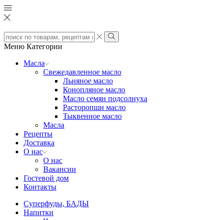
Search
input
Search
Меню
Категории
Масла
Свежедавленное масло
Льняное масло
Конопляное масло
Масло семян подсолнуха
Расторопши масло
Тыквенное масло
Масла
Рецепты
Доставка
О нас
О нас
Вакансии
Гостевой дом
Контакты
Суперфуды, БАДЫ
Напитки