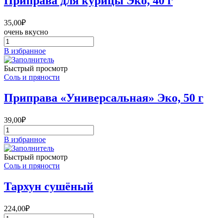
Приправа для курицы Эко, 40 г
Om
40
г
35,00
₽
очень вкусно
Количество
товара
В избранное
Приправа
для
Быстрый просмотр
курицы
Соль и пряности
Эко,
40
Приправа «Универсальная» Эко, 50 г
г
39,00
₽
Количество
товара
В избранное
Приправа
"Универсальная"
Быстрый просмотр
Эко,
Соль и пряности
50
г
Тархун сушёный
224,00
₽
Количество