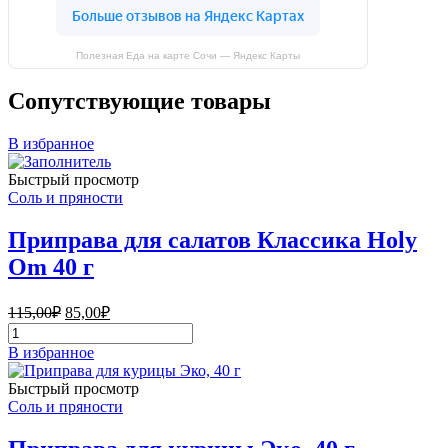
Полезная Еда на карте Сочи — Яндекс Карты
Сопутствующие товары
В избранное
Быстрый просмотр
Соль и пряности
Приправа для салатов Классика Holy
Om 40 г
Первоначальная
Текущая
115,00
₽
85,00
₽
цена
цена:
Количество
составляла
85,00₽.
товара
В избранное
115,00₽.
Приправа
для
Быстрый просмотр
салатов
Соль и пряности
Классика
Holy