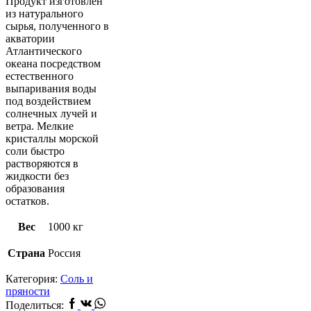
Продукт изготовлен
из натурального
сырья, полученного в
акватории
Атлантического
океана посредством
естественного
выпаривания воды
под воздействием
солнечных лучей и
ветра. Мелкие
кристаллы морской
соли быстро
растворяются в
жидкости без
образования
остатков.
Вес
1000 кг
Страна
Россия
Категория:
Соль и
пряности
Facebook
Vk
Whatsapp
Поделиться: