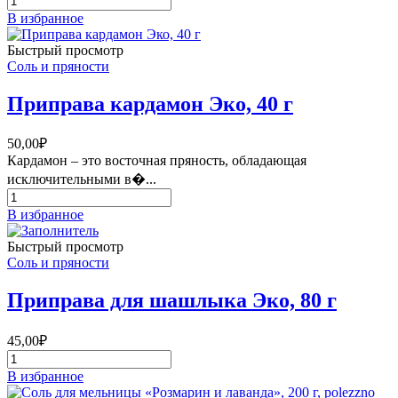
товара
В избранное
Тархун
сушёный
Быстрый просмотр
Соль и пряности
Приправа кардамон Эко, 40 г
50,00
₽
Кардамон – это восточная пряность, обладающая
исключительными в�...
Количество
товара
В избранное
Приправа
кардамон
Быстрый просмотр
Эко,
Соль и пряности
40
г
Приправа для шашлыка Эко, 80 г
45,00
₽
Количество
товара
В избранное
Приправа