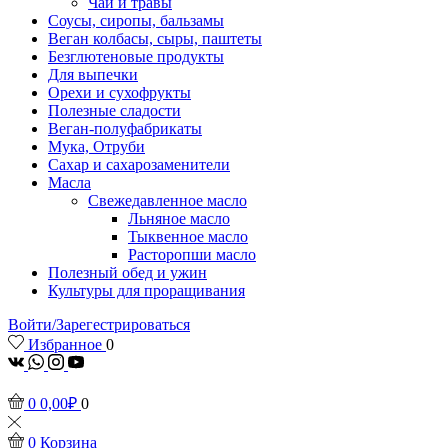
Чаи и травы
Соусы, сиропы, бальзамы
Веган колбасы, сыры, паштеты
Безглютеновые продукты
Для выпечки
Орехи и сухофрукты
Полезные сладости
Веган-полуфабрикаты
Мука, Отруби
Сахар и сахарозаменители
Масла
Свежедавленное масло
Льняное масло
Тыквенное масло
Расторопши масло
Полезный обед и ужин
Культуры для проращивания
Войти/Зарегестрироваться
Избранное
0
vk
Whatsapp
Instagram
Youtube
0
0,00
₽
0
0
Корзина