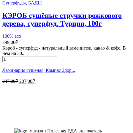
Суперфуды, БАДЫ
КЭРОБ сушёные стручки рожкового
дерева, суперфуд, Турция, 100г
100% eco
299,00
₽
Кэроб - суперфуд - натуральный заменитель какао & кофе. В
нём на 30...
Количество
товара
КЭРОБ
Ламинария сушёная, Компас Здор...
сушёные
стручки
Первоначальная
Текущая
247,00
₽
207,00
₽
рожкового
цена
цена:
дерева,
составляла
207,00₽.
Магазин - вместо аптеки
суперфуд,
247,00₽.
Турция,
100г
Instagram
Whatsapp
Youtube
Vk