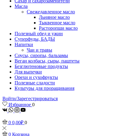
Сахар и сахарозаменители
Масла
Свежедавленное масло
Льняное масло
Тыквенное масло
Расторопши масло
Полезный обед и ужин
Суперфуды, БАДЫ
Напитки
Чаи и травы
Соусы, сиропы, бальзамы
Веган колбасы, сыры, паштеты
Безглютеновые продукты
Для выпечки
Орехи и сухофрукты
Полезные сладости
Культуры для проращивания
Войти/Зарегестрироваться
Избранное
0
vk
Whatsapp
Instagram
Youtube
0
0,00
₽
0
0
Корзина