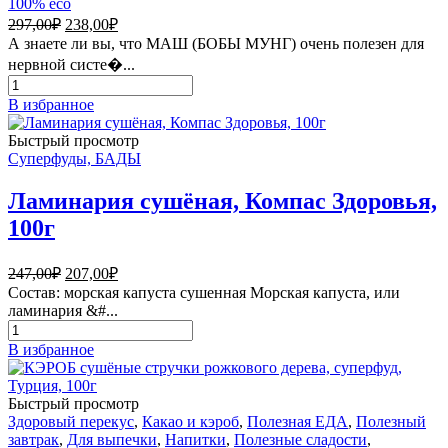
100% eco
Первоначальная
Текущая
297,00
₽
238,00
₽
цена
цена:
А знаете ли вы, что МАШ (БОБЫ МУНГ) очень полезен для
составляла
238,00₽.
нервной систе�...
297,00₽.
Количество
товара
В избранное
Маш
(зелёные
Быстрый просмотр
бобы
Суперфуды, БАДЫ
мунг)
Ламинария сушёная, Компас Здоровья,
100г
Первоначальная
Текущая
247,00
₽
207,00
₽
цена
цена:
Состав: морская капуста сушенная Морская капуста, или
составляла
207,00₽.
ламинария &#...
247,00₽.
Количество
товара
В избранное
Ламинария
сушёная,
Компас
Быстрый просмотр
Здоровья,
Здоровый перекус
,
Какао и кэроб
,
Полезная ЕДА
,
Полезный
100г
завтрак
,
Для выпечки
,
Напитки
,
Полезные сладости
,