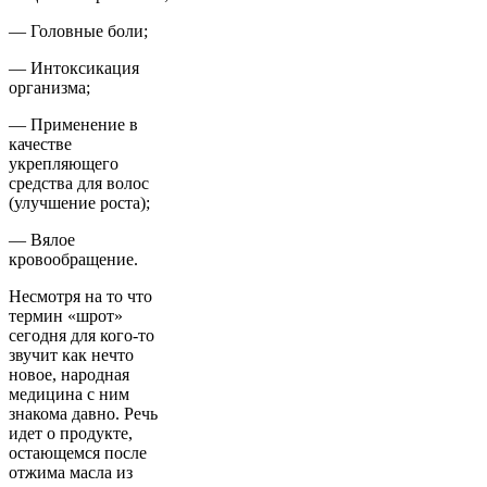
— Головные боли;
— Интоксикация
организма;
— Применение в
качестве
укрепляющего
средства для волос
(улучшение роста);
— Вялое
кровообращение.
Несмотря на то что
термин «шрот»
сегодня для кого-то
звучит как нечто
новое, народная
медицина с ним
знакома давно. Речь
идет о продукте,
остающемся после
отжима масла из