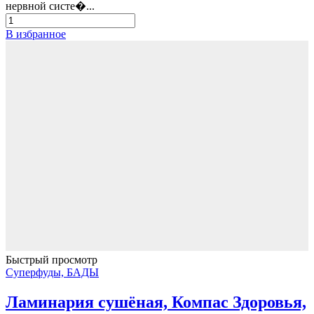
составляла
238,00₽.
нервной систе�...
297,00₽.
Количество
товара
В избранное
Маш
(зелёные
бобы
мунг)
Быстрый просмотр
Суперфуды, БАДЫ
Ламинария сушёная, Компас Здоровья,