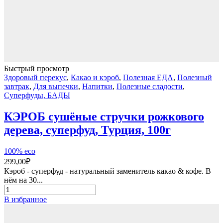
Быстрый просмотр
Здоровый перекус
,
Какао и кэроб
,
Полезная ЕДА
,
Полезный
завтрак
,
Для выпечки
,
Напитки
,
Полезные сладости
,
Суперфуды, БАДЫ
КЭРОБ сушёные стручки рожкового
дерева, суперфуд, Турция, 100г
100% eco
299,00
₽
Кэроб - суперфуд - натуральный заменитель какао & кофе. В
нём на 30...
Количество
товара
В избранное
КЭРОБ
сушёные