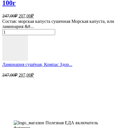
100г
Первоначальная
Текущая
247,00
₽
207,00
₽
цена
цена:
Состав: морская капуста сушенная Морская капуста, или
составляла
207,00₽.
ламинария &#...
247,00₽.
Количество
товара
Ламинария
сушёная,
Компас
Здоровья,
100г
Ламинария сушёная, Компас Здор...
Первоначальная
Текущая
247,00
₽
207,00
₽
цена
цена:
составляла
207,00₽.
Магазин - вместо аптеки
247,00₽.
Instagram
Whatsapp
Youtube
Vk