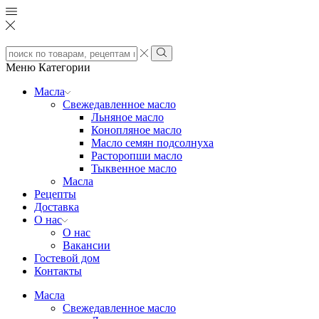
Search
input
Search
Меню
Категории
Масла
Свежедавленное масло
Льняное масло
Конопляное масло
Масло семян подсолнуха
Расторопши масло
Тыквенное масло
Масла
Рецепты
Доставка
О нас
О нас
Вакансии
Гостевой дом
Контакты
Масла
Свежедавленное масло