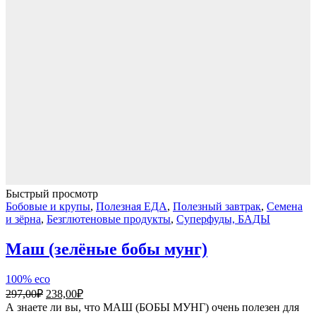
стручки
рожкового
дерева,
суперфуд,
Турция,
100г
Быстрый просмотр
Бобовые и крупы
,
Полезная ЕДА
,
Полезный завтрак
,
Семена
и зёрна
,
Безглютеновые продукты
,
Суперфуды, БАДЫ
Маш (зелёные бобы мунг)
100% eco
Первоначальная
Текущая
297,00
₽
238,00
₽
цена
цена:
А знаете ли вы, что МАШ (БОБЫ МУНГ) очень полезен для