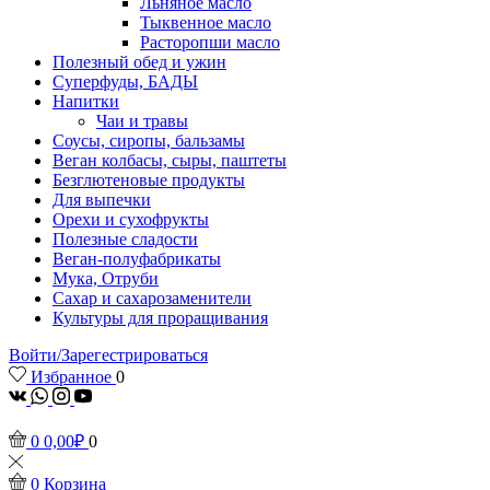
Льняное масло
Тыквенное масло
Расторопши масло
Полезный обед и ужин
Суперфуды, БАДЫ
Напитки
Чаи и травы
Соусы, сиропы, бальзамы
Веган колбасы, сыры, паштеты
Безглютеновые продукты
Для выпечки
Орехи и сухофрукты
Полезные сладости
Веган-полуфабрикаты
Мука, Отруби
Сахар и сахарозаменители
Культуры для проращивания
Войти/Зарегестрироваться
Избранное
0
vk
Whatsapp
Instagram
Youtube
0
0,00
₽
0
0
Корзина