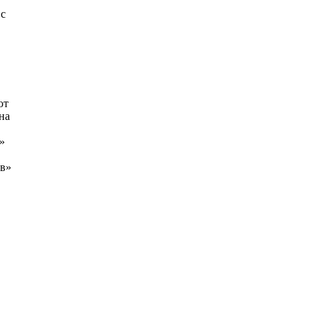
 с
ют
на
»
ов»