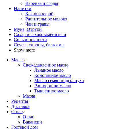
Варенье и ягоды
Напитки
Какао и кэроб
Растительное молоко
Чаи и травы
Мука, Отруби
Сахар и сахарозаменители
Соль и пряности
Соусы, сиропы, бальзамы
Show more
Масла
Свежедавленное масло
Льняное масло
Конопляное масло
Масло семян подсолнуха
Расторопши масло
Тыквенное масло
Масла
Рецепты
Доставка
О нас
О нас
Вакансии
Гостевой дом