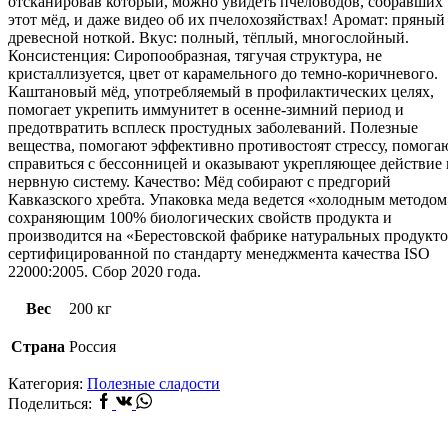
отсканировав который, можно увидеть пчеловодов, собравших
этот мёд, и даже видео об их пчелохозяйствах! Аромат: пряный
древесной ноткой. Вкус: полный, тёплый, многослойный.
Консистенция: Сиропообразная, тягучая структура, не
кристаллизуется, цвет от карамельного до темно-коричневого.
Каштановый мёд, употребляемый в профилактических целях,
помогает укрепить иммунитет в осенне-зимний период и
предотвратить всплеск простудных заболеваний. Полезные
вещества, помогают эффективно противостоят стрессу, помога
справиться с бессонницей и оказывают укрепляющее действие 
нервную систему. Качество: Мёд собирают с предгорий
Кавказского хребта. Упаковка меда ведется «холодным методом
сохраняющим 100% биологических свойств продукта и
производится на «Берестовской фабрике натуральных продукт
сертифицированной по стандарту менеджмента качества ISO
22000:2005. Сбор 2020 года.
Вес
200 кг
Страна
Россия
Категория:
Полезные сладости
Facebook
Vk
Whatsapp
Поделиться: