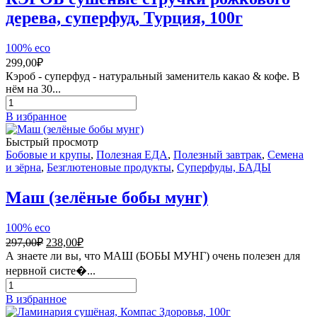
дерева, суперфуд, Турция, 100г
100% eco
299,00
₽
Кэроб - суперфуд - натуральный заменитель какао & кофе. В
нём на 30...
Количество
товара
В избранное
КЭРОБ
сушёные
Быстрый просмотр
стручки
Бобовые и крупы
,
Полезная ЕДА
,
Полезный завтрак
,
Семена
рожкового
и зёрна
,
Безглютеновые продукты
,
Суперфуды, БАДЫ
дерева,
суперфуд,
Маш (зелёные бобы мунг)
Турция,
100г
100% eco
Первоначальная
Текущая
297,00
₽
238,00
₽
цена
цена:
А знаете ли вы, что МАШ (БОБЫ МУНГ) очень полезен для
составляла
238,00₽.
нервной систе�...
297,00₽.
Количество
товара
В избранное
Маш