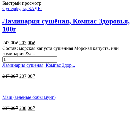
(зелёные
Быстрый просмотр
бобы
Суперфуды, БАДЫ
мунг)
Ламинария сушёная, Компас Здоровья,
100г
Первоначальная
Текущая
247,00
₽
207,00
₽
цена
цена:
Состав: морская капуста сушенная Морская капуста, или
составляла
207,00₽.
ламинария &#...
247,00₽.
Количество
товара
Ламинария сушёная, Компас Здор...
Ламинария
сушёная,
Первоначальная
Текущая
247,00
₽
207,00
₽
Компас
цена
цена:
Здоровья,
составляла
207,00₽.
100г
247,00₽.
Маш (зелёные бобы мунг)
Первоначальная
Текущая
297,00
₽
238,00
₽
цена
цена:
составляла
238,00₽.
Магазин - вместо аптеки
297,00₽.