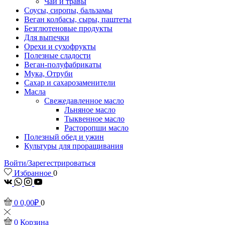
Чаи и травы
Соусы, сиропы, бальзамы
Веган колбасы, сыры, паштеты
Безглютеновые продукты
Для выпечки
Орехи и сухофрукты
Полезные сладости
Веган-полуфабрикаты
Мука, Отруби
Сахар и сахарозаменители
Масла
Свежедавленное масло
Льняное масло
Тыквенное масло
Расторопши масло
Полезный обед и ужин
Культуры для проращивания
Войти/Зарегестрироваться
Избранное
0
vk
Whatsapp
Instagram
Youtube
0
0,00
₽
0
0
Корзина