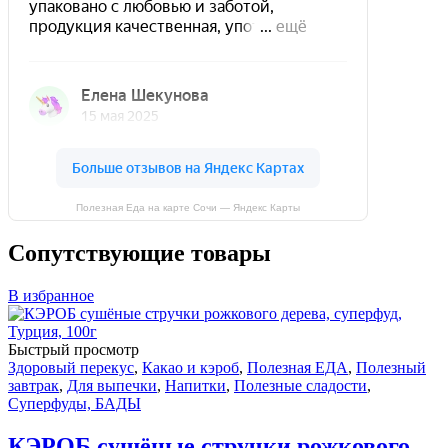
Полезная Еда на карте Сочи — Яндекс Карты
Сопутствующие товары
В избранное
Быстрый просмотр
Здоровый перекус
,
Какао и кэроб
,
Полезная ЕДА
,
Полезный
завтрак
,
Для выпечки
,
Напитки
,
Полезные сладости
,
Суперфуды, БАДЫ
КЭРОБ сушёные стручки рожкового