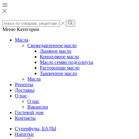
Search
input
Search
Меню
Категории
Масла
Свежедавленное масло
Льняное масло
Конопляное масло
Масло семян подсолнуха
Расторопши масло
Тыквенное масло
Масла
Рецепты
Доставка
О нас
О нас
Вакансии
Гостевой дом
Контакты
Суперфуды, БАДЫ
Напитки