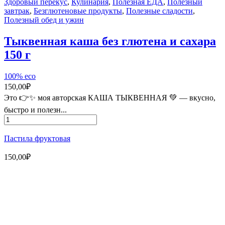
Здоровый перекус
,
Кулинария
,
Полезная ЕДА
,
Полезный
глютена
завтрак
,
Безглютеновые продукты
,
Полезные сладости
,
и
Полезный обед и ужин
сахара
400
Тыквенная каша без глютена и сахара
г
150 г
100% eco
150,00
₽
Это 👉✨ моя авторская КАША ТЫКВЕННАЯ 💚 — вкусно,
быстро и полезн...
Количество
товара
Тыквенная
Пастила фруктовая
каша
без
150,00
₽
глютена
и
Магазин - вместо аптеки
сахара
150
г
Instagram
Whatsapp
Youtube
Vk