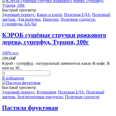
Быстрый просмотр
Здоровый перекус
,
Какао и кэроб
,
Полезная ЕДА
,
Полезный
завтрак
,
Для выпечки
,
Напитки
,
Полезные сладости
,
Суперфуды, БАДЫ
КЭРОБ сушёные стручки рожкового
дерева, суперфуд, Турция, 100г
100% eco
299,00
₽
Кэроб - суперфуд - натуральный заменитель какао & кофе. В
нём на 30...
Количество
товара
В избранное
КЭРОБ
сушёные
Быстрый просмотр
стручки
Здоровый перекус
,
Кулинария
,
Полезная ЕДА
,
Полезный
рожкового
завтрак
,
Безглютеновые продукты
,
Полезные сладости
дерева,
суперфуд,
Пастила фруктовая
Турция,
100г