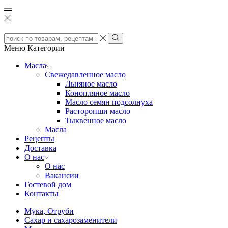
Search
input
Search
Меню
Категории
Масла
Свежедавленное масло
Льняное масло
Конопляное масло
Масло семян подсолнуха
Расторопши масло
Тыквенное масло
Масла
Рецепты
Доставка
О нас
О нас
Вакансии
Гостевой дом
Контакты
Мука, Отруби
Сахар и сахарозаменители