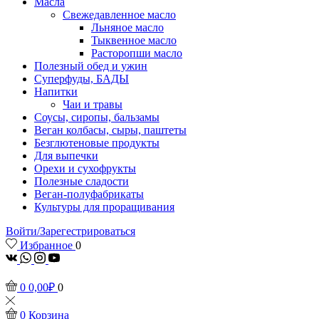
Масла
Свежедавленное масло
Льняное масло
Тыквенное масло
Расторопши масло
Полезный обед и ужин
Суперфуды, БАДЫ
Напитки
Чаи и травы
Соусы, сиропы, бальзамы
Веган колбасы, сыры, паштеты
Безглютеновые продукты
Для выпечки
Орехи и сухофрукты
Полезные сладости
Веган-полуфабрикаты
Культуры для проращивания
Войти/Зарегестрироваться
Избранное
0
vk
Whatsapp
Instagram
Youtube
0
0,00
₽
0
0
Корзина