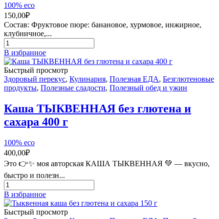
100% eco
150,00
₽
Состав: Фруктовое пюре: банановое, хурмовое, инжирное,
клубничное,...
Количество
товара
В избранное
Пастила
фруктовая
Быстрый просмотр
Здоровый перекус
,
Кулинария
,
Полезная ЕДА
,
Безглютеновые
продукты
,
Полезные сладости
,
Полезный обед и ужин
Каша ТЫКВЕННАЯ без глютена и
сахара 400 г
100% eco
400,00
₽
Это 👉✨ моя авторская КАША ТЫКВЕННАЯ 💚 — вкусно,
быстро и полезн...
Количество
товара
В избранное
Каша
ТЫКВЕННАЯ
Быстрый просмотр
без