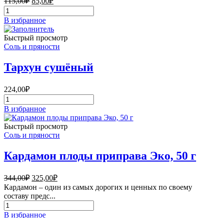
115,00
₽
85,00
₽
цена
цена:
Количество
составляла
85,00₽.
товара
В избранное
115,00₽.
Приправа
для
Быстрый просмотр
салатов
Соль и пряности
Классика
Holy
Тархун сушёный
Om
40
г
224,00
₽
Количество
товара
В избранное
Тархун
сушёный
Быстрый просмотр
Соль и пряности
Кардамон плоды приправа Эко, 50 г
Первоначальная
Текущая
344,00
₽
325,00
₽
цена
цена:
Кардамон – один из самых дорогих и ценных по своему
составляла
325,00₽.
составу предс...
344,00₽.
Количество
товара
В избранное