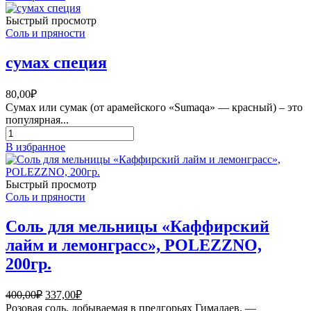
Кардамон
плоды
Быстрый просмотр
приправа
Соль и пряности
Эко,
50
сумах специя
г
80,00
₽
Сумах или сумак (от арамейского «Sumaqa» — красный) – это
популярная...
Количество
товара
В избранное
сумах
специя
Быстрый просмотр
Соль и пряности
Соль для мельницы «Каффирский
лайм и лемонграсс», POLEZZNO,
200гр.
Первоначальная
Текущая
400,00
₽
337,00
₽
цена
цена:
Розовая соль, добываемая в предгорьях Гималаев, —