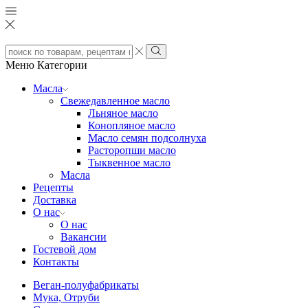
Search
input
Search
Меню
Категории
Масла
Свежедавленное масло
Льняное масло
Конопляное масло
Масло семян подсолнуха
Расторопши масло
Тыквенное масло
Масла
Рецепты
Доставка
О нас
О нас
Вакансии
Гостевой дом
Контакты
Веган-полуфабрикаты
Мука, Отруби