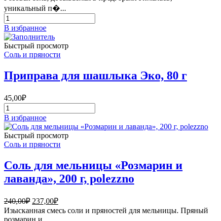
составляла
337,00₽.
уникальный п�...
400,00₽.
Количество
товара
В избранное
Соль
для
Быстрый просмотр
мельницы
Соль и пряности
«Каффирский
лайм
Приправа для шашлыка Эко, 80 г
и
лемонграсс»,
POLEZZNO,
45,00
₽
200гр.
Количество
товара
В избранное
Приправа
для
Быстрый просмотр
шашлыка
Соль и пряности
Эко,
80
Соль для мельницы «Розмарин и
г
лаванда», 200 г, polezzno
Первоначальная
Текущая
240,00
₽
237,00
₽
цена
цена:
Изысканная смесь соли и пряностей для мельницы. Пряный
составляла
237,00₽.
розмарин и...