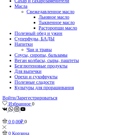
Сахар и сахарозаменители
Масла
Свежедавленное масло
Льняное масло
Тыквенное масло
Расторопши масло
Полезный обед и ужин
Суперфуды, БАДЫ
Напитки
Чаи и травы
Соусы, сиропы, бальзамы
Веган колбасы, сыры, паштеты
Безглютеновые продукты
Для выпечки
Орехи и сухофрукты
Полезные сладости
Культуры для проращивания
Войти/Зарегестрироваться
Избранное
0
vk
Whatsapp
Instagram
Youtube
0
0,00
₽
0
0
Корзина