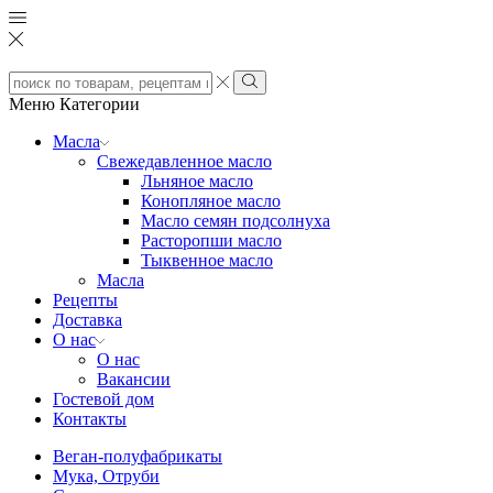
Search
input
Search
Меню
Категории
Масла
Свежедавленное масло
Льняное масло
Конопляное масло
Масло семян подсолнуха
Расторопши масло
Тыквенное масло
Масла
Рецепты
Доставка
О нас
О нас
Вакансии
Гостевой дом
Контакты
Веган-полуфабрикаты
Мука, Отруби