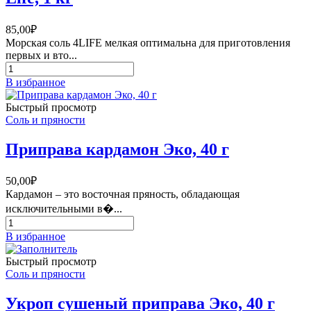
85,00
₽
Морская соль 4LIFE мелкая оптимальна для приготовления
первых и вто...
Количество
товара
В избранное
Соль
морская
Быстрый просмотр
мелкая
Соль и пряности
йодированная
4
Приправа кардамон Эко, 40 г
Life,
1
кг
50,00
₽
Кардамон – это восточная пряность, обладающая
исключительными в�...
Количество
товара
В избранное
Приправа
кардамон
Быстрый просмотр
Эко,
Соль и пряности
40
г
Укроп сушеный приправа Эко, 40 г