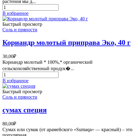
растения мы д...
Количество
товара
В избранное
Майоран
приправа
Быстрый просмотр
Эко,
Соль и пряности
50
г
Кориандр молотый приправа Эко, 40 г
30,00
₽
Кориандр молотый * 100%,* органический
сельскохозяйственный продук�...
Количество
товара
В избранное
Кориандр
молотый
Быстрый просмотр
приправа
Соль и пряности
Эко,
40
сумах специя
г
80,00
₽
Сумах или сумак (от арамейского «Sumaqa» — красный) – это
популярная...