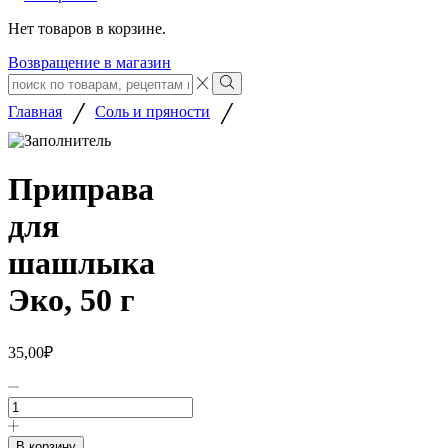
Нет товаров в корзине.
Возвращение в магазин
Search
input
Search
/
/
Главная
Соль и пряности
Приправа
для
шашлыка
Эко, 50 г
35,00
₽
Количество
товара
Приправа
для
В корзину