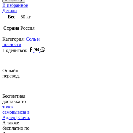
шашлыка
В избранное
Эко,
Детали
50
Вес
50 кг
г
Страна
Россия
Категория:
Соль и
пряности
Facebook
Vk
Whatsapp
Поделиться:
Онлайн
перевод.
Бесплатная
доставка то
точек
самовывоза в
Адлер | Сочи.
А также
бесплатно по