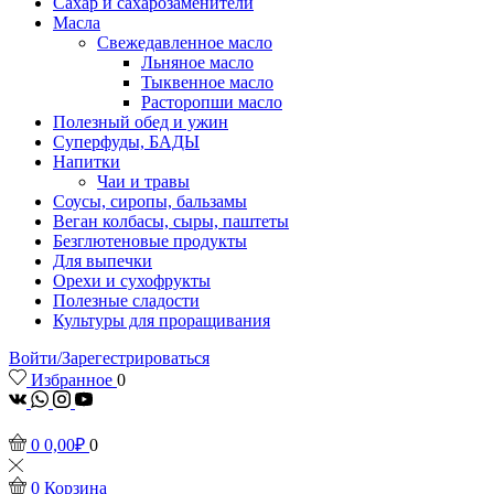
Сахар и сахарозаменители
Масла
Свежедавленное масло
Льняное масло
Тыквенное масло
Расторопши масло
Полезный обед и ужин
Суперфуды, БАДЫ
Напитки
Чаи и травы
Соусы, сиропы, бальзамы
Веган колбасы, сыры, паштеты
Безглютеновые продукты
Для выпечки
Орехи и сухофрукты
Полезные сладости
Культуры для проращивания
Войти/Зарегестрироваться
Избранное
0
vk
Whatsapp
Instagram
Youtube
0
0,00
₽
0
0
Корзина