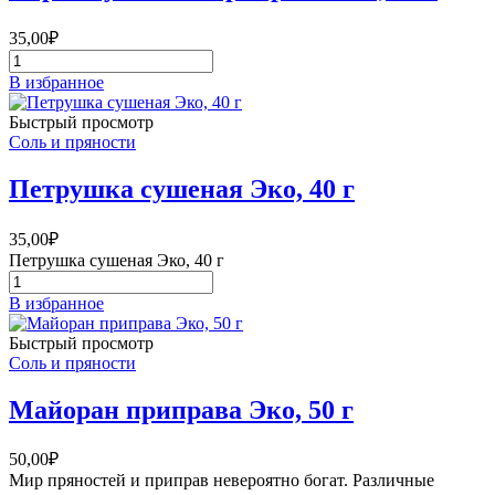
35,00
₽
Количество
товара
В избранное
Укроп
сушеный
Быстрый просмотр
приправа
Соль и пряности
Эко,
40
Петрушка сушеная Эко, 40 г
г
35,00
₽
Петрушка сушеная Эко, 40 г
Количество
товара
В избранное
Петрушка
сушеная
Быстрый просмотр
Эко,
Соль и пряности
40
г
Майоран приправа Эко, 50 г
50,00
₽
Мир пряностей и приправ невероятно богат. Различные