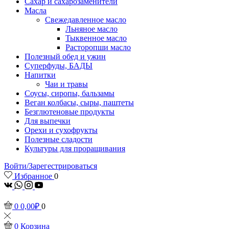
Сахар и сахарозаменители
Масла
Свежедавленное масло
Льняное масло
Тыквенное масло
Расторопши масло
Полезный обед и ужин
Суперфуды, БАДЫ
Напитки
Чаи и травы
Соусы, сиропы, бальзамы
Веган колбасы, сыры, паштеты
Безглютеновые продукты
Для выпечки
Орехи и сухофрукты
Полезные сладости
Культуры для проращивания
Войти/Зарегестрироваться
Избранное
0
vk
Whatsapp
Instagram
Youtube
0
0,00
₽
0
0
Корзина