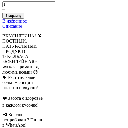
товара
460,00₽.
КОЛБАСА
"ЮБИЛЕЙНАЯ"
В корзину
(веган,
В избранное
постная)
Описание
350
г
ВКУСНЯТИНА! 💯
ПОСТНЫЙ,
НАТУРАЛЬНЫЙ
ПРОДУКТ!
✨ КОЛБАСА
«ЮБИЛЕЙНАЯ» —
мягкая, ароматная,
любима всеми! 😍
🌱 Растительные
белки + специи =
полезно и вкусно!
❤️ Забота о здоровье
в каждом кусочке!
📲 Хочешь
попробовать? Пиши
в WhatsApp!