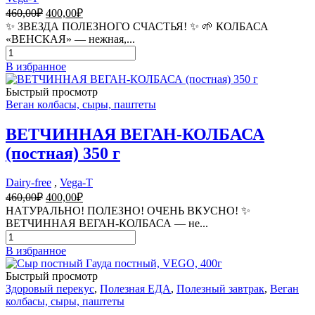
Первоначальная
Текущая
460,00
₽
400,00
₽
цена
цена:
✨ ЗВЕЗДА ПОЛЕЗНОГО СЧАСТЬЯ! ✨ 🌱 КОЛБАСА
составляла
400,00₽.
«ВЕНСКАЯ» — нежная,...
460,00₽.
Количество
товара
В избранное
КОЛБАСА
«ВЕНСКАЯ»
Быстрый просмотр
веган
Веган колбасы, сыры, паштеты
(постная)
350
ВЕТЧИННАЯ ВЕГАН-КОЛБАСА
г
(постная) 350 г
Dairy-free
,
Vega-T
Первоначальная
Текущая
460,00
₽
400,00
₽
цена
цена:
НАТУРАЛЬНО! ПОЛЕЗНО! ОЧЕНЬ ВКУСНО! ✨
составляла
400,00₽.
ВЕТЧИННАЯ ВЕГАН-КОЛБАСА — не...
460,00₽.
Количество
товара
В избранное
ВЕТЧИННАЯ
ВЕГАН-
Быстрый просмотр
КОЛБАСА
Здоровый перекус
,
Полезная ЕДА
,
Полезный завтрак
,
Веган
(постная)
колбасы, сыры, паштеты
350