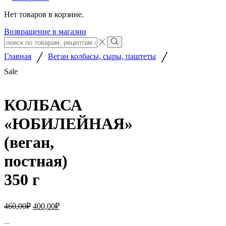
Нет товаров в корзине.
Возвращение в магазин
Search
input
Search
/
/
Главная
Веган колбасы, сыры, паштеты
Sale
КОЛБАСА
«ЮБИЛЕЙНАЯ»
(веган,
постная)
350 г
Первоначальная
Текущая
460,00
₽
400,00
₽
цена
цена:
составляла
Количество
400,00₽.