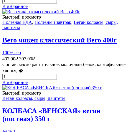
товара
В избранное
Сыр
голландский
Быстрый просмотр
постный,
Полезная ЕДА
,
Полезный завтрак
,
Веган колбасы, сыры,
VEGO,
паштеты
400
гр.
Вего чикен классический Вего 400г
100% eco
Первоначальная
Текущая
497,00
₽
397,00
₽
цена
цена:
Состав: масло растительное, молочный белок, картофельные
составляла
397,00₽.
хлопья, �...
497,00₽.
Количество
товара
В избранное
Вего
чикен
Быстрый просмотр
классический
Веган колбасы, сыры, паштеты
Вего
400г
КОЛБАСА «ВЕНСКАЯ» веган
(постная) 350 г
Vega-T