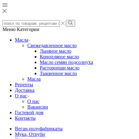
Search
input
Search
Меню
Категории
Масла
Свежедавленное масло
Льняное масло
Конопляное масло
Масло семян подсолнуха
Расторопши масло
Тыквенное масло
Масла
Рецепты
Доставка
О нас
О нас
Вакансии
Гостевой дом
Контакты
Веган-полуфабрикаты
Мука, Отруби