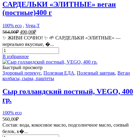
САРДЕЛЬКИ «ЭЛИТНЫЕ» веган
(постные)400 г
100% eco
,
Vega-T
Первоначальная
Текущая
564,00
₽
490,00
₽
цена
цена:
✨ ЖИВИ СОЧНО! ✨ 🌱 САРДЕЛЬКИ «ЭЛИТНЫЕ» —
составляла
490,00₽.
нереально вкусные, �...
564,00₽.
Количество
товара
В избранное
САРДЕЛЬКИ
«ЭЛИТНЫЕ»
Быстрый просмотр
веган
Здоровый перекус
,
Полезная ЕДА
,
Полезный завтрак
,
Веган
(постные)400
колбасы, сыры, паштеты
г
Сыр голландский постный, VEGO, 400
гр.
100% eco
560,00
₽
Состав: вода, кокосовое масло, подсолнечное масло, соевый
белок, к�...
Количество