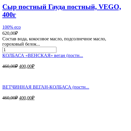
г
Сыр постный Гауда постный, VEGO,
400г
100% eco
620,00
₽
Состав вода, кокосовое масло, подсолнечное масло,
гороховый белок...
Количество
товара
КОЛБАСА «ВЕНСКАЯ» веган (постн...
Сыр
постный
Первоначальная
Текущая
460,00
₽
400,00
₽
Гауда
цена
цена:
постный,
составляла
400,00₽.
VEGO,
460,00₽.
400г
ВЕТЧИННАЯ ВЕГАН-КОЛБАСА (постн...
Первоначальная
Текущая
460,00
₽
400,00
₽
цена
цена:
составляла
400,00₽.
Магазин - вместо аптеки
460,00₽.
Instagram
Whatsapp
Youtube
Vk