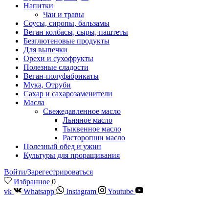
Напитки
Чаи и травы
Соусы, сиропы, бальзамы
Веган колбасы, сыры, паштеты
Безглютеновые продукты
Для выпечки
Орехи и сухофрукты
Полезные сладости
Веган-полуфабрикаты
Мука, Отруби
Сахар и сахарозаменители
Масла
Свежедавленное масло
Льняное масло
Тыквенное масло
Расторопши масло
Полезный обед и ужин
Культуры для проращивания
Войти/Зарегестрироваться
Избранное
0
vk
Whatsapp
Instagram
Youtube