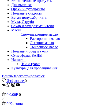
Безглютеновые продукты
Для выпечки
Орехи и сухофрукты
Полезные сладости
Веган-полуфабрикаты
Мука, Отруби
Сахар и сахарозаменители
Масла
Свежедавленное масло
Расторопши масло
Льняное масло
Тыквенное масло
Полезный обед и ужин
Суперфуды, БАДЫ
Напитки
Чаи и травы
Культуры для проращивания
Войти/Зарегестрироваться
Избранное
0
vk
Whatsapp
Instagram
Youtube
0
0,00
₽
0
0
Корзина