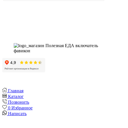
Магазин - вместо аптеки
Instagram
Whatsapp
Youtube
Vk
Главная
Каталог
Позвонить
0
Избранное
Написать