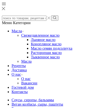
Search
input
Search
Меню
Категории
Масла
Свежедавленное масло
Льняное масло
Конопляное масло
Масло семян подсолнуха
Расторопши масло
Тыквенное масло
Масла
Рецепты
Доставка
О нас
О нас
Вакансии
Гостевой дом
Контакты
Соусы, сиропы, бальзамы
Веган колбасы, сыры, паштеты