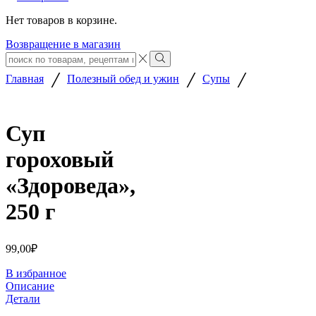
Нет товаров в корзине.
Возвращение в магазин
Search
input
Search
/
/
/
Главная
Полезный обед и ужин
Супы
Суп
гороховый
«Здороведа»,
250 г
99,00
₽
В избранное
Описание
Детали