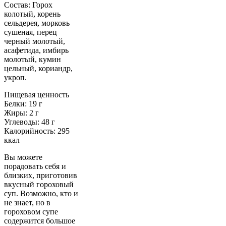
Состав: Горох
колотый, корень
сельдерея, морковь
сушеная, перец
черный молотый,
асафетида, имбирь
молотый, кумин
цельный, кориандр,
укроп.
Пищевая ценность
Белки: 19 г
Жиры: 2 г
Углеводы: 48 г
Калорийность: 295
ккал
Вы можете
порадовать себя и
близких, приготовив
вкусный гороховый
суп. Возможно, кто и
не знает, но в
гороховом супе
содержится большое