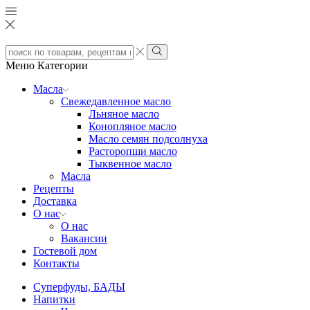
Search
input
Search
Меню
Категории
Масла
Свежедавленное масло
Льняное масло
Конопляное масло
Масло семян подсолнуха
Расторопши масло
Тыквенное масло
Масла
Рецепты
Доставка
О нас
О нас
Вакансии
Гостевой дом
Контакты
Суперфуды, БАДЫ
Напитки