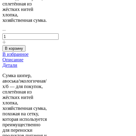
сплетённая из
жёстких нитей
хлопка,
хозяйственная сумка.
Количество
товара
Сумка
Авоська
В корзину
экологичная
В избранное
х/
Описание
б
Детали
Сумка шопер,
авоська/экологичная/
х/б — для покупок,
сплетённая из
жёстких нитей
хлопка,
хозяйственная сумка,
похожая на сетку,
которая используется
преимущественно
для переноски
продуктов питания и