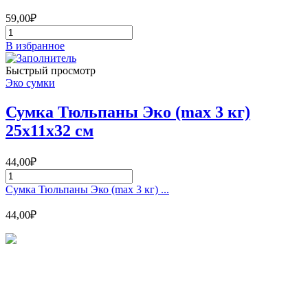
59,00
₽
Количество
товара
В избранное
Пакет
трапеция
Быстрый просмотр
ЖД
Эко сумки
22х23
см
Сумка Тюльпаны Эко (max 3 кг)
25х11х32 см
44,00
₽
Количество
товара
Сумка Тюльпаны Эко (max 3 кг) ...
Сумка
Тюльпаны
44,00
₽
Эко
(max
3
кг)
Магазин - вместо аптеки
25х11х32
см