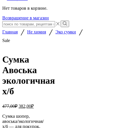
Нет товаров в корзине.
Возвращение в магазин
Search
input
Search
/
/
/
Главная
Не химия
Эко сумки
Sale
Сумка
Авоська
экологичная
х/б
Первоначальная
Текущая
477,00
₽
382,00
₽
цена
цена:
составляла
Сумка шопер,
382,00₽.
авоська/экологичная/
477,00₽.
х/б — для покупок,