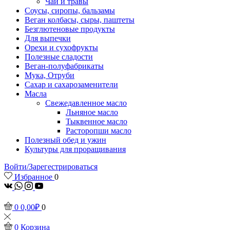
Чаи и травы
Соусы, сиропы, бальзамы
Веган колбасы, сыры, паштеты
Безглютеновые продукты
Для выпечки
Орехи и сухофрукты
Полезные сладости
Веган-полуфабрикаты
Мука, Отруби
Сахар и сахарозаменители
Масла
Свежедавленное масло
Льняное масло
Тыквенное масло
Расторопши масло
Полезный обед и ужин
Культуры для проращивания
Войти/Зарегестрироваться
Избранное
0
vk
Whatsapp
Instagram
Youtube
0
0,00
₽
0
0
Корзина