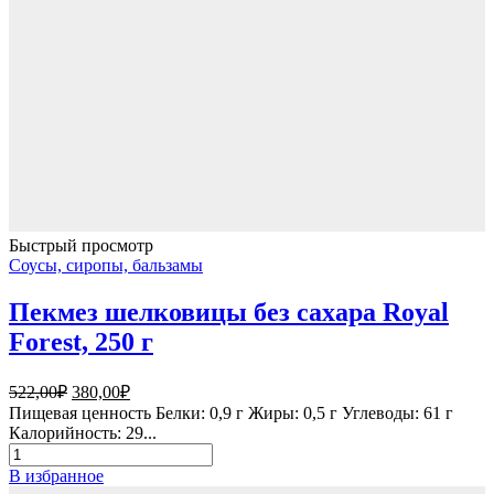
Быстрый просмотр
Соусы, сиропы, бальзамы
Пекмез шелковицы без сахара Royal
Forest, 250 г
Первоначальная
Текущая
522,00
₽
380,00
₽
цена
цена:
Пищевая ценность Белки: 0,9 г Жиры: 0,5 г Углеводы: 61 г
составляла
380,00₽.
Калорийность: 29...
522,00₽.
Количество
товара
В избранное
Пекмез