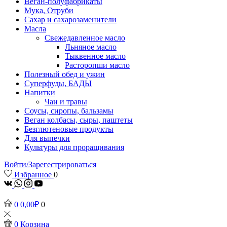
Веган-полуфабрикаты
Мука, Отруби
Сахар и сахарозаменители
Масла
Свежедавленное масло
Льняное масло
Тыквенное масло
Расторопши масло
Полезный обед и ужин
Суперфуды, БАДЫ
Напитки
Чаи и травы
Соусы, сиропы, бальзамы
Веган колбасы, сыры, паштеты
Безглютеновые продукты
Для выпечки
Культуры для проращивания
Войти/Зарегестрироваться
Избранное
0
vk
Whatsapp
Instagram
Youtube
0
0,00
₽
0
0
Корзина