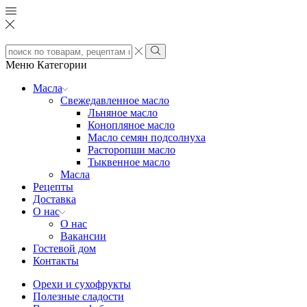
Search
input
Search
Меню
Категории
Масла
Свежедавленное масло
Льняное масло
Конопляное масло
Масло семян подсолнуха
Расторопши масло
Тыквенное масло
Масла
Рецепты
Доставка
О нас
О нас
Вакансии
Гостевой дом
Контакты
Орехи и сухофрукты
Полезные сладости