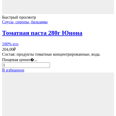
Быстрый просмотр
Соусы, сиропы, бальзамы
Томатная паста 280г Юнона
100% eco
204,00
₽
Состав: продукты томатные концентрированные, вода.
Пищевая ценно�...
Количество
товара
В избранное
Томатная
паста
280г
Юнона