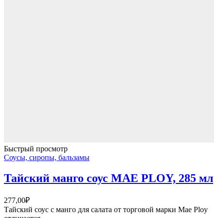
шелковицы
без
сахара
Royal
Forest,
250
г
Быстрый просмотр
Соусы, сиропы, бальзамы
Тайский манго соус MAE PLOY, 285 мл
277,00
₽
Тайский соус с манго для салата от торговой марки Mae Ploy