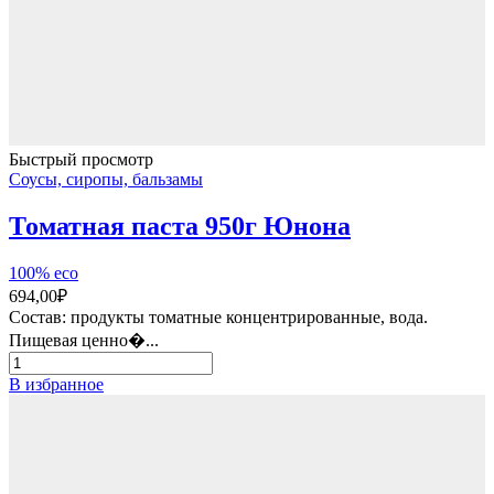
Быстрый просмотр
Соусы, сиропы, бальзамы
Томатная паста 950г Юнона
100% eco
694,00
₽
Состав: продукты томатные концентрированные, вода.
Пищевая ценно�...
Количество
товара
В избранное
Томатная
паста
950г
Юнона