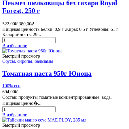
Пекмез шелковицы без сахара Royal
Forest, 250 г
Первоначальная
Текущая
522,00
₽
380,00
₽
цена
цена:
Пищевая ценность Белки: 0,9 г Жиры: 0,5 г Углеводы: 61 г
составляла
380,00₽.
Калорийность: 29...
522,00₽.
Количество
товара
В избранное
Пекмез
шелковицы
Быстрый просмотр
без
Соусы, сиропы, бальзамы
сахара
Royal
Томатная паста 950г Юнона
Forest,
250
100% eco
г
694,00
₽
Состав: продукты томатные концентрированные, вода.
Пищевая ценно�...
Количество
товара
В избранное
Томатная
паста
Быстрый просмотр