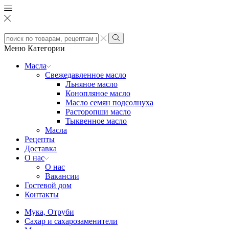
Search
input
Search
Меню
Категории
Масла
Свежедавленное масло
Льняное масло
Конопляное масло
Масло семян подсолнуха
Расторопши масло
Тыквенное масло
Масла
Рецепты
Доставка
О нас
О нас
Вакансии
Гостевой дом
Контакты
Мука, Отруби
Сахар и сахарозаменители