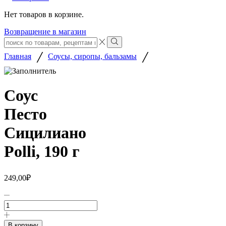
Нет товаров в корзине.
Возвращение в магазин
Search
input
Search
/
/
Главная
Соусы, сиропы, бальзамы
Соус
Песто
Сицилиано
Polli, 190 г
249,00
₽
Количество
товара
Соус
Песто
В корзину