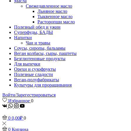
Масла
Свежедавленное масло
Льняное масло
Тыквенное масло
Расторопши масло
Полезный обед и ужин
Суперфуды, БАДЫ
Напитки
Чаи и травы
Соусы, сиропы, бальзамы
Веган колбасы, сыры, паштеты
Безглютеновые продукты
Для выпечки
Орехи и сухофрукты
Полезные сладости
Веган-полуфабрикаты
Культуры для проращивания
Войти/Зарегестрироваться
Избранное
0
vk
Whatsapp
Instagram
Youtube
0
0,00
₽
0
0
Корзина