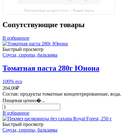
Полезная Еда на карте Сочи — Яндекс Карты
Сопутствующие товары
В избранное
Быстрый просмотр
Соусы, сиропы, бальзамы
Томатная паста 280г Юнона
100% eco
204,00
₽
Состав: продукты томатные концентрированные, вода.
Пищевая ценно�...
Количество
товара
В избранное
Томатная
паста
Быстрый просмотр
280г
Соусы, сиропы, бальзамы
Юнона