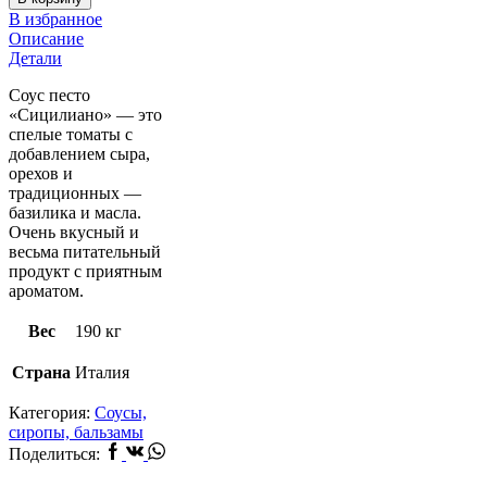
Сицилиано
В избранное
Polli,
Описание
190
Детали
г
Соус песто
«Сицилиано» — это
спелые томаты с
добавлением сыра,
орехов и
традиционных —
базилика и масла.
Очень вкусный и
весьма питательный
продукт с приятным
ароматом.
Вес
190 кг
Страна
Италия
Категория:
Соусы,
сиропы, бальзамы
Facebook
Vk
Whatsapp
Поделиться: