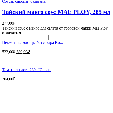
950г
Соусы, сиропы, бальзамы
Юнона
Тайский манго соус MAE PLOY, 285 мл
277,00
₽
Тайский соус с манго для салата от торговой марки Mae Ploy
отличается...
Количество
товара
Пекмез шелковицы без сахара Ro...
Тайский
манго
Первоначальная
Текущая
522,00
₽
380,00
₽
соус
цена
цена:
MAE
составляла
380,00₽.
PLOY,
522,00₽.
285
Томатная паста 280г Юнона
мл
204,00
₽
Магазин - вместо аптеки
Instagram
Whatsapp
Youtube
Vk