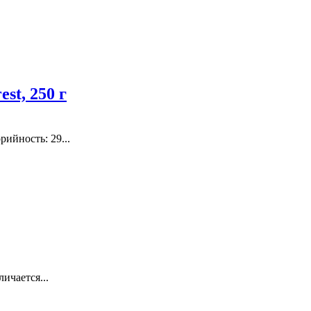
st, 250 г
рийность: 29...
ичается...