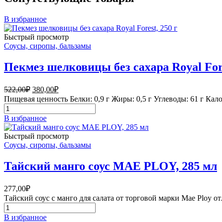
В избранное
Быстрый просмотр
Соусы, сиропы, бальзамы
Пекмез шелковицы без сахара Royal Fore
Первоначальная
Текущая
522,00
₽
380,00
₽
цена
цена:
Пищевая ценность Белки: 0,9 г Жиры: 0,5 г Углеводы: 61 г Кало
составляла
380,00₽.
Количество
522,00₽.
товара
В избранное
Пекмез
шелковицы
Быстрый просмотр
без
Соусы, сиропы, бальзамы
сахара
Royal
Тайский манго соус MAE PLOY, 285 мл
Forest,
250
г
277,00
₽
Тайский соус с манго для салата от торговой марки Mae Ploy отл
Количество
товара
В избранное