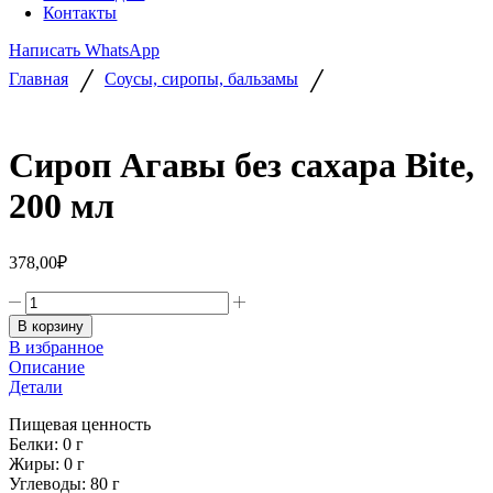
Контакты
Написать WhatsApp
/
/
Главная
Соусы, сиропы, бальзамы
Сироп Агавы без сахара Bite,
200 мл
378,00
₽
Количество
товара
В корзину
Сироп
В избранное
Агавы
Описание
без
Детали
сахара
Bite,
Пищевая ценность
200
Белки: 0 г
мл
Жиры: 0 г
Углеводы: 80 г