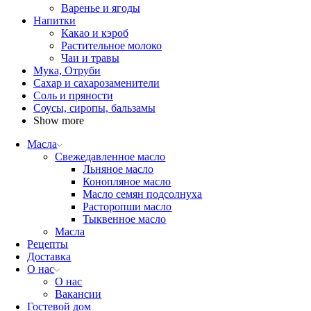
Варенье и ягоды
Напитки
Какао и кэроб
Растительное молоко
Чаи и травы
Мука, Отруби
Сахар и сахарозаменители
Соль и пряности
Соусы, сиропы, бальзамы
Show more
Масла
Свежедавленное масло
Льняное масло
Конопляное масло
Масло семян подсолнуха
Расторопши масло
Тыквенное масло
Масла
Рецепты
Доставка
О нас
О нас
Вакансии
Гостевой дом