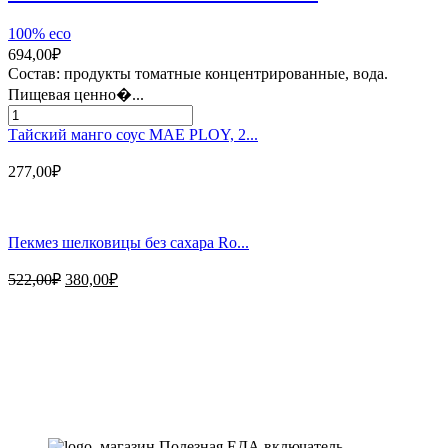
250
100% eco
г
694,00
₽
Состав: продукты томатные концентрированные, вода.
Пищевая ценно�...
Количество
товара
Тайский манго соус MAE PLOY, 2...
Томатная
паста
277,00
₽
950г
Юнона
Пекмез шелковицы без сахара Ro...
Первоначальная
Текущая
522,00
₽
380,00
₽
цена
цена:
составляла
380,00₽.
Магазин - вместо аптеки
522,00₽.
Instagram
Whatsapp
Youtube
Vk