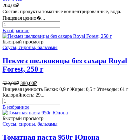
204,00
₽
Состав: продукты томатные концентрированные, вода.
Пищевая ценно�...
Количество
товара
В избранное
Томатная
паста
Быстрый просмотр
280г
Соусы, сиропы, бальзамы
Юнона
Пекмез шелковицы без сахара Royal
Forest, 250 г
Первоначальная
Текущая
522,00
₽
380,00
₽
цена
цена:
Пищевая ценность Белки: 0,9 г Жиры: 0,5 г Углеводы: 61 г
составляла
380,00₽.
Калорийность: 29...
522,00₽.
Количество
товара
В избранное
Пекмез
шелковицы
Быстрый просмотр
без
Соусы, сиропы, бальзамы
сахара
Royal
Томатная паста 950г Юнона
Forest,