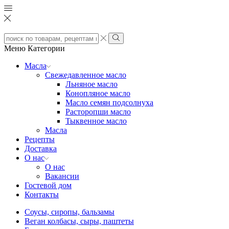
Search
input
Search
Меню
Категории
Масла
Свежедавленное масло
Льняное масло
Конопляное масло
Масло семян подсолнуха
Расторопши масло
Тыквенное масло
Масла
Рецепты
Доставка
О нас
О нас
Вакансии
Гостевой дом
Контакты
Соусы, сиропы, бальзамы
Веган колбасы, сыры, паштеты