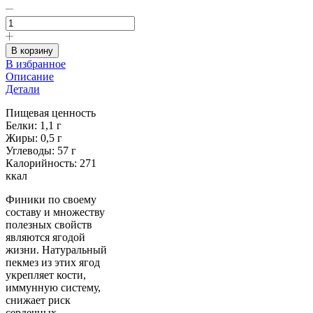
Количество
товара
Пекмез
финиковый
В корзину
без
В избранное
сахара
Описание
Royal
Детали
Forest,
250
Пищевая ценность
г
Белки: 1,1 г
Жиры: 0,5 г
Углеводы: 57 г
Калорийность: 271
ккал
Финики по своему
составу и множеству
полезных свойств
являются ягодой
жизни. Натуральный
пекмез из этих ягод
укрепляет кости,
иммунную систему,
снижает риск
сердечных