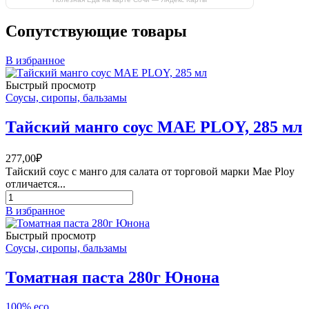
Сопутствующие товары
В избранное
Быстрый просмотр
Соусы, сиропы, бальзамы
Тайский манго соус MAE PLOY, 285 мл
277,00
₽
Тайский соус с манго для салата от торговой марки Mae Ploy
отличается...
Количество
товара
В избранное
Тайский
манго
Быстрый просмотр
соус
Соусы, сиропы, бальзамы
MAE
PLOY,
Томатная паста 280г Юнона
285
мл
100% eco