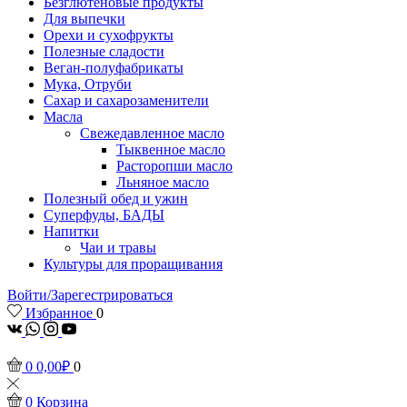
Безглютеновые продукты
Для выпечки
Орехи и сухофрукты
Полезные сладости
Веган-полуфабрикаты
Мука, Отруби
Сахар и сахарозаменители
Масла
Свежедавленное масло
Тыквенное масло
Расторопши масло
Льняное масло
Полезный обед и ужин
Суперфуды, БАДЫ
Напитки
Чаи и травы
Культуры для проращивания
Войти/Зарегестрироваться
Избранное
0
vk
Whatsapp
Instagram
Youtube
0
0,00
₽
0
0
Корзина