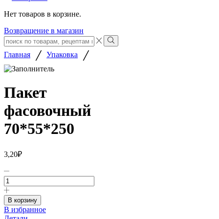
Нет товаров в корзине.
Возвращение в магазин
Search
input
Search
/
/
Главная
Упаковка
Пакет
фасовочный
70*55*250
3,20
₽
Количество
товара
Пакет
фасовочный
В корзину
70*55*250
В избранное
Детали