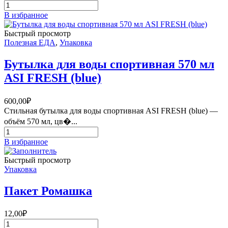
90
Количество
мм
товара
В избранное
Пакет
фасовочный
Быстрый просмотр
120*70*250
Полезная ЕДА
,
Упаковка
Бутылка для воды спортивная 570 мл
ASI FRESH (blue)
600,00
₽
Стильная бутылка для воды спортивная ASI FRESH (blue) —
объём 570 мл, цв�...
Количество
товара
В избранное
Бутылка
для
Быстрый просмотр
воды
Упаковка
спортивная
570
Пакет Ромашка
мл
ASI
FRESH
12,00
₽
(blue)
Количество