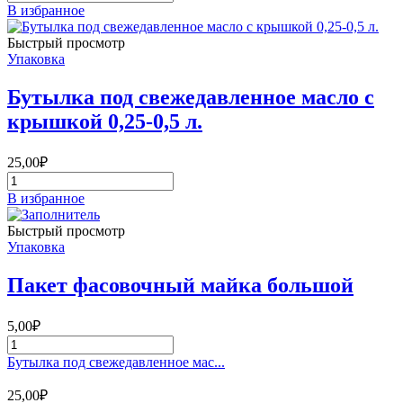
товара
В избранное
Пакет
Ромашка
Быстрый просмотр
Упаковка
Бутылка под свежедавленное масло с
крышкой 0,25-0,5 л.
25,00
₽
Количество
товара
В избранное
Бутылка
под
Быстрый просмотр
свежедавленное
Упаковка
масло
с
Пакет фасовочный майка большой
крышкой
0,25-
0,5
5,00
₽
л.
Количество
товара
Бутылка под свежедавленное мас...
Пакет
фасовочный
25,00
₽