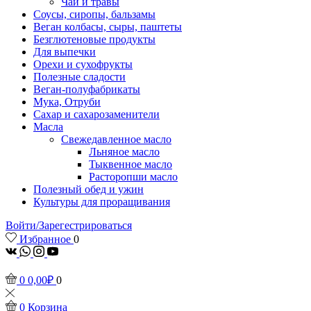
Чаи и травы
Соусы, сиропы, бальзамы
Веган колбасы, сыры, паштеты
Безглютеновые продукты
Для выпечки
Орехи и сухофрукты
Полезные сладости
Веган-полуфабрикаты
Мука, Отруби
Сахар и сахарозаменители
Масла
Свежедавленное масло
Льняное масло
Тыквенное масло
Расторопши масло
Полезный обед и ужин
Культуры для проращивания
Войти/Зарегестрироваться
Избранное
0
vk
Whatsapp
Instagram
Youtube
0
0,00
₽
0
0
Корзина