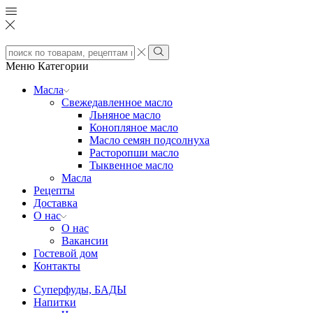
Search
input
Search
Меню
Категории
Масла
Свежедавленное масло
Льняное масло
Конопляное масло
Масло семян подсолнуха
Расторопши масло
Тыквенное масло
Масла
Рецепты
Доставка
О нас
О нас
Вакансии
Гостевой дом
Контакты
Суперфуды, БАДЫ
Напитки