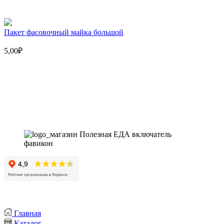
майка
большой
Пакет фасовочный майка большой
5,00
₽
Магазин - вместо аптеки
Instagram
Whatsapp
Youtube
Vk
Главная
Каталог