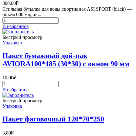
800,00
₽
Стильная бутылка для воды спортивная ASI SPORT (black) —
объём 600 мл, цв...
Количество
товара
В избранное
Бутылка
для
Быстрый просмотр
воды
Упаковка
спортивная
с
Пакет бумажный дой-пак
распылителем
AVIORA100*185 (30*30) c окном 90 мм
600
мл
ASI
10,00
₽
SPORT
Количество
(black)
товара
В избранное
Пакет
бумажный
Быстрый просмотр
дой-
Упаковка
пак
AVIORA100*185
Пакет фасовочный 120*70*250
(30*30)
c
окном
3,80
₽