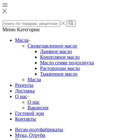
Search
input
Search
Меню
Категории
Масла
Свежедавленное масло
Льняное масло
Конопляное масло
Масло семян подсолнуха
Расторопши масло
Тыквенное масло
Масла
Рецепты
Доставка
О нас
О нас
Вакансии
Гостевой дом
Контакты
Веган-полуфабрикаты
Мука, Отруби