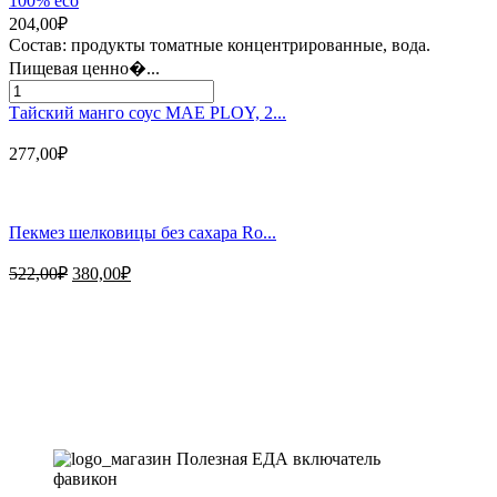
100% eco
г
204,00
₽
Состав: продукты томатные концентрированные, вода.
Пищевая ценно�...
Количество
товара
Тайский манго соус MAE PLOY, 2...
Томатная
паста
277,00
₽
280г
Юнона
Пекмез шелковицы без сахара Ro...
Первоначальная
Текущая
522,00
₽
380,00
₽
цена
цена:
составляла
380,00₽.
Магазин - вместо аптеки
522,00₽.
Instagram
Whatsapp
Youtube
Vk