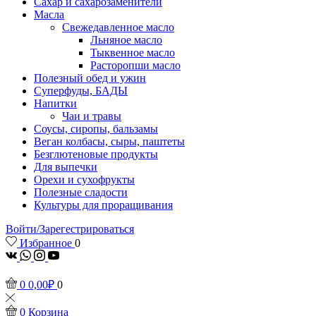
Сахар и сахарозаменители
Масла
Свежедавленное масло
Льняное масло
Тыквенное масло
Расторопши масло
Полезный обед и ужин
Суперфуды, БАДЫ
Напитки
Чаи и травы
Соусы, сиропы, бальзамы
Веган колбасы, сыры, паштеты
Безглютеновые продукты
Для выпечки
Орехи и сухофрукты
Полезные сладости
Культуры для проращивания
Войти/Зарегестрироваться
Избранное
0
vk
Whatsapp
Instagram
Youtube
0
0,00
₽
0
0
Корзина