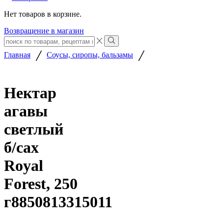
Нет товаров в корзине.
Возвращение в магазин
Search
input
Search
/
/
Главная
Соусы, сиропы, бальзамы
Нектар
агавы
светлый
б/сах
Royal
Forest, 250
г8850813315011