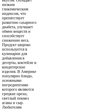
вкусом. Обладает
низким
гликемическим
индексом, что
препятствует
развитию сахарного
диабета, улучшает
обмен веществ и
способствует
снижению веса.
Продукт широко
используется в
кулинарии для
добавления в
десерты, коктейли и
кондитерские
изделия. В Америке
популярно блюдо,
основными
ингредиентами
которого являются
грецкие орехи,
светлый пекмез
агавы и сыр.
Любителям