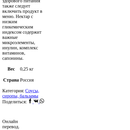
здорового питания
также следует
включить продукт в
меню. Нектар с
низким
гликемическим
индексом содержит
важные
микроэлементы,
инулин, комплекс
витаминов,
сапонины.
Вес
0,25 кг
Страна
Россия
Категория:
Соусы,
сиропы, бальзамы
Facebook
Vk
Whatsapp
Поделиться:
Онлайн
перевод.