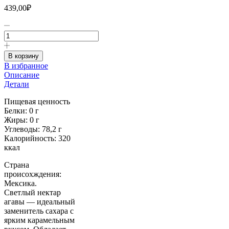
439,00
₽
Количество
товара
Нектар
агавы
В корзину
светлый
В избранное
б/
Описание
сах
Детали
Royal
Forest,
Пищевая ценность
250
Белки: 0 г
г8850813315011
Жиры: 0 г
Углеводы: 78,2 г
Калорийность: 320
ккал
Страна
происохждения:
Мексика.
Светлый нектар
агавы — идеальный
заменитель сахара с
ярким карамельным