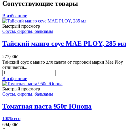
Сопутствующие товары
В избранное
Быстрый просмотр
Соусы, сиропы, бальзамы
Тайский манго соус MAE PLOY, 285 мл
277,00
₽
Тайский соус с манго для салата от торговой марки Mae Ploy
отличается...
Количество
товара
В избранное
Тайский
манго
Быстрый просмотр
соус
Соусы, сиропы, бальзамы
MAE
PLOY,
Томатная паста 950г Юнона
285
мл
100% eco
694,00
₽