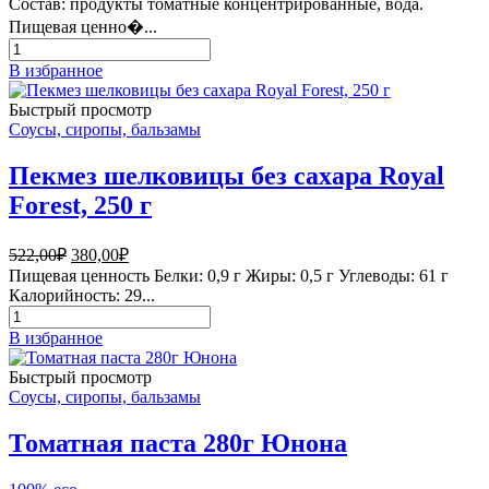
Состав: продукты томатные концентрированные, вода.
Пищевая ценно�...
Количество
товара
В избранное
Томатная
паста
Быстрый просмотр
950г
Соусы, сиропы, бальзамы
Юнона
Пекмез шелковицы без сахара Royal
Forest, 250 г
Первоначальная
Текущая
522,00
₽
380,00
₽
цена
цена:
Пищевая ценность Белки: 0,9 г Жиры: 0,5 г Углеводы: 61 г
составляла
380,00₽.
Калорийность: 29...
522,00₽.
Количество
товара
В избранное
Пекмез
шелковицы
Быстрый просмотр
без
Соусы, сиропы, бальзамы
сахара
Royal
Томатная паста 280г Юнона
Forest,
250