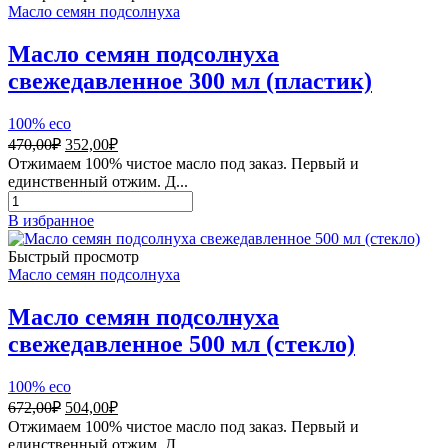
Масло семян подсолнуха
Масло семян подсолнуха
свежедавленное 300 мл (пластик)
100% eco
Первоначальная
Текущая
470,00
₽
352,00
₽
цена
цена:
Отжимаем 100% чистое масло под заказ. Первый и
составляла
352,00₽.
единственный отжим. Д...
470,00₽.
Количество
товара
В избранное
Масло
семян
Быстрый просмотр
подсолнуха
Масло семян подсолнуха
свежедавленное
300
Масло семян подсолнуха
мл
свежедавленное 500 мл (стекло)
(пластик)
100% eco
Первоначальная
Текущая
672,00
₽
504,00
₽
цена
цена:
Отжимаем 100% чистое масло под заказ. Первый и
составляла
504,00₽.
единственный отжим. Д...