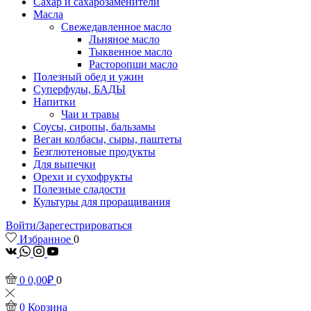
Сахар и сахарозаменители
Масла
Свежедавленное масло
Льняное масло
Тыквенное масло
Расторопши масло
Полезный обед и ужин
Суперфуды, БАДЫ
Напитки
Чаи и травы
Соусы, сиропы, бальзамы
Веган колбасы, сыры, паштеты
Безглютеновые продукты
Для выпечки
Орехи и сухофрукты
Полезные сладости
Культуры для проращивания
Войти/Зарегестрироваться
Избранное
0
vk
Whatsapp
Instagram
Youtube
0
0,00
₽
0
0
Корзина