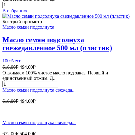
672,00₽.
Количество
товара
В избранное
Масло
семян
Быстрый просмотр
подсолнуха
Масло семян подсолнуха
свежедавленное
500
Масло семян подсолнуха
мл
свежедавленное 500 мл (пластик)
(стекло)
100% eco
Первоначальная
Текущая
618,00
₽
494,00
₽
цена
цена:
Отжимаем 100% чистое масло под заказ. Первый и
составляла
494,00₽.
единственный отжим. Д...
618,00₽.
Количество
товара
Масло семян подсолнуха свежеда...
Масло
семян
Первоначальная
Текущая
618,00
₽
494,00
₽
подсолнуха
цена
цена:
свежедавленное
составляла
494,00₽.
500
618,00₽.
мл
Масло семян подсолнуха свежеда...
(пластик)
Первоначальная
Текущая
672,00
₽
504,00
₽