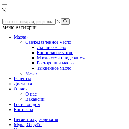
Search
input
Search
Меню
Категории
Масла
Свежедавленное масло
Льняное масло
Конопляное масло
Масло семян подсолнуха
Расторопши масло
Тыквенное масло
Масла
Рецепты
Доставка
О нас
О нас
Вакансии
Гостевой дом
Контакты
Веган-полуфабрикаты
Мука, Отруби