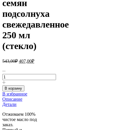
семян
подсолнуха
свежедавленное
250 мл
(стекло)
Первоначальная
Текущая
543,00
₽
407,00
₽
цена
цена:
составляла
Количество
407,00₽.
товара
543,00₽.
Масло
семян
В корзину
подсолнуха
В избранное
свежедавленное
Описание
250
Детали
мл
(стекло)
Отжимаем 100%
чистое масло под
заказ.
Первый и