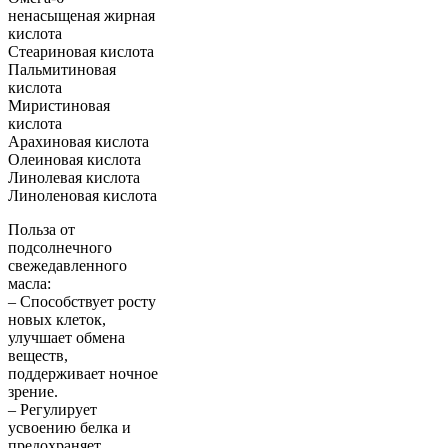
ненасыщеная жирная
кислота
Стеариновая кислота
Пальмитиновая
кислота
Миристиновая
кислота
Арахиновая кислота
Олеиновая кислота
Линолевая кислота
Линоленовая кислота
Польза от
подсолнечного
свежедавленного
масла:
– Способствует росту
новых клеток,
улучшает обмена
веществ,
поддерживает ночное
зрение.
– Регулирует
усвоению белка и
предохраняет