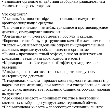
• Защищает организм от действия свободных радикалов, чем
тормозит процессы старения.
Что содержит?
*Активный компонент nigellone – повышает иммунитет,
бронхорасширяющее средство.
*Сапонин и нигелин – антибактериальное и противовирусное
действие, стимулируют пищеварение.
*Альфа-пинен – помогают лечить простуду и кашель.
*Борнеол – способствует разрушению камней в желчном и почк
*Карвон – усиливает отделение секрета пищеварительными
железами, нормализует обмен веществ в организме.
*Тимол – противоглистный эффект, а ещё он действует как
консервант, увеличивая срок годности масла )
*Карвакрол – антибактериальный эффект, замедляет рост
бактерий.
*Альфа-терпены – антисептическое, противовирусное,
бактерицидное действие.
*Стеариновая кислота – придает коже гладкость и мягкость (пр
наружном применении), при внутреннем употреблении снижае
холестерин, препятствует оседанию бляшек на сосудах, укрепля
иммунитет.
*Арахиновая кислота – принимает участие в построении
клеточных мембран, регулирует холестериновый обмен.
*Пальмитиновая кислота – способствует активации синтеза