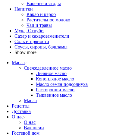
Варенье и ягоды
Напитки
Какао и кэроб
Растительное молоко
Чаи и травы
Мука, Отруби
Сахар и сахарозаменители
Соль и пряности
Соусы, сиропы, бальзамы
Show more
Масла
Свежедавленное масло
Льняное масло
Конопляное масло
Масло семян подсолнуха
Расторопши масло
Тыквенное масло
Масла
Рецепты
Доставка
О нас
О нас
Вакансии
Гостевой дом