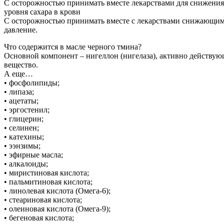
С осторожностью принимать вместе лекарствами для снижения
уровня сахара в крови
С осторожностью принимать вместе с лекарствами снижающи
давление.
Что содержится в масле черного тмина?
Основной компонент – нигеллон (нигелаза), активно действую
вещество.
А еще…
• фосфолипиды;
• липаза;
• ацетаты;
• эргостенил;
• глицерин;
• селинен;
• катехины;
• ээнзимы;
• эфирные масла;
• алкалоиды;
• миристиновая кислота;
• пальмитиновая кислота;
• линолевая кислота (Омега-6);
• стеариновая кислота;
• олеиновая кислота (Омега-9);
• бегеновая кислота;