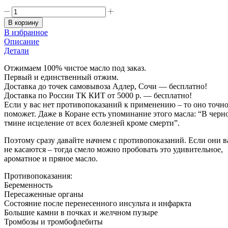
цена
цена:
составляла
Количество
4310,00₽.
товара
5388,00₽.
В корзину
Масло
В избранное
чёрного
Описание
тмина
Детали
свежедавленное
500
Отжимаем 100% чистое масло под заказ.
мл
Первый и единственный отжим.
(пластик)
Доставка до точек самовывоза Адлер, Сочи — бесплатно!
Доставка по России ТК КИТ от 5000 р. — бесплатно!
Если у вас нет противопоказаний к применению – то оно точн
поможет. Даже в Коране есть упоминание этого масла: “В черн
тмине исцеление от всех болезней кроме смерти”.
Поэтому сразу давайте начнем с противопоказаний. Если они в
не касаются – тогда смело можно пробовать это удивительное,
ароматное и пряное масло.
Противопоказания:
Беременность
Пересаженные органы
Состояние после перенесенного инсульта и инфаркта
Большие камни в почках и желчном пузыре
Тромбозы и тромбофлебиты