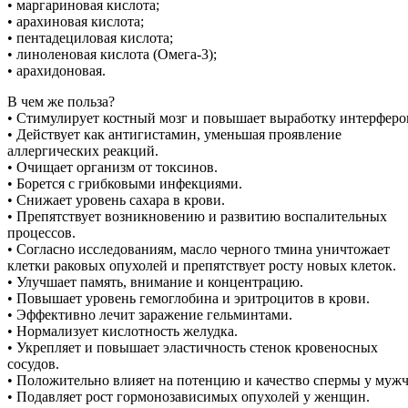
• маргариновая кислота;
• арахиновая кислота;
• пентадециловая кислота;
• линоленовая кислота (Омега-3);
• арахидоновая.
В чем же польза?
• Стимулирует костный мозг и повышает выработку интерферо
• Действует как антигистамин, уменьшая проявление
аллергических реакций.
• Очищает организм от токсинов.
• Борется с грибковыми инфекциями.
• Снижает уровень сахара в крови.
• Препятствует возникновению и развитию воспалительных
процессов.
• Согласно исследованиям, масло черного тмина уничтожает
клетки раковых опухолей и препятствует росту новых клеток.
• Улучшает память, внимание и концентрацию.
• Повышает уровень гемоглобина и эритроцитов в крови.
• Эффективно лечит заражение гельминтами.
• Нормализует кислотность желудка.
• Укрепляет и повышает эластичность стенок кровеносных
сосудов.
• Положительно влияет на потенцию и качество спермы у муж
• Подавляет рост гормонозависимых опухолей у женщин.