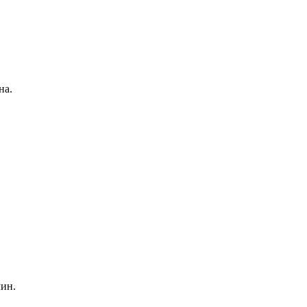
на.
чин.