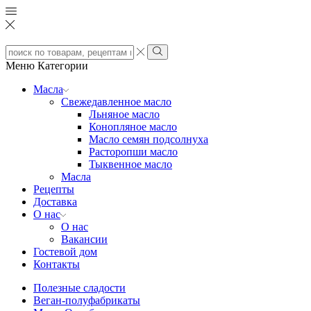
Search
input
Search
Меню
Категории
Масла
Свежедавленное масло
Льняное масло
Конопляное масло
Масло семян подсолнуха
Расторопши масло
Тыквенное масло
Масла
Рецепты
Доставка
О нас
О нас
Вакансии
Гостевой дом
Контакты
Полезные сладости
Веган-полуфабрикаты