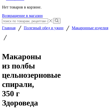
Нет товаров в корзине.
Возвращение в магазин
Search
input
Search
/
/
Главная
Полезный обед и ужин
Макаронные изделия
/
Макароны
из полбы
цельнозерновые
спирали,
350 г
Здороведа