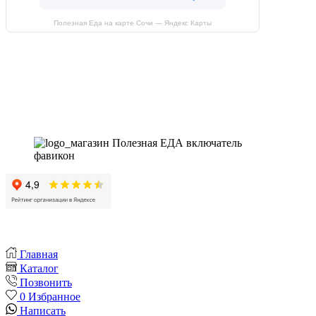
Полезная Еда на карте Сочи — Яндекс Карты
Магазин - вместо аптеки
Instagram
Whatsapp
Youtube
Vk
Главная
Каталог
Позвонить
0
Избранное
Написать