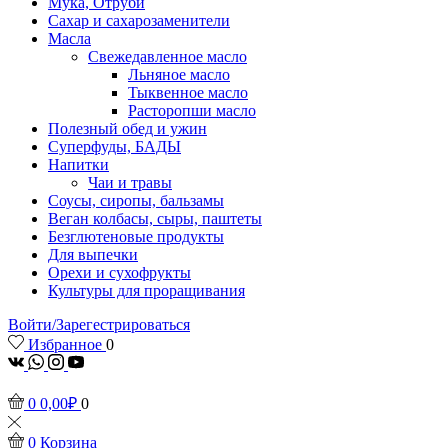
Мука, Отруби
Сахар и сахарозаменители
Масла
Свежедавленное масло
Льняное масло
Тыквенное масло
Расторопши масло
Полезный обед и ужин
Суперфуды, БАДЫ
Напитки
Чаи и травы
Соусы, сиропы, бальзамы
Веган колбасы, сыры, паштеты
Безглютеновые продукты
Для выпечки
Орехи и сухофрукты
Культуры для проращивания
Войти/Зарегестрироваться
Избранное
0
vk
Whatsapp
Instagram
Youtube
0
0,00
₽
0
0
Корзина