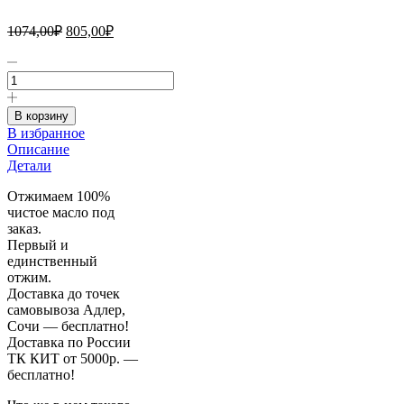
Первоначальная
Текущая
1074,00
₽
805,00
₽
цена
цена:
составляла
Количество
805,00₽.
товара
1074,00₽.
Льняное
масло
В корзину
свежедавленное
В избранное
500
Описание
мл
Детали
(пластик)
(золотой
Отжимаем 100%
лён)
чистое масло под
заказ.
Первый и
единственный
отжим.
Доставка до точек
самовывоза Адлер,
Сочи — бесплатно!
Доставка по России
ТК КИТ от 5000р. —
бесплатно!