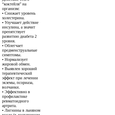
“коктейля” на
организм:
• Снижает уровень
холестерина.
• Улучшает действие
инсулина, а значит
препятствует
развитию диабета 2
уровня.
• Облегчает
предменструальные
симптомы.
• Нормализует
жировой обмен.
• Выявлен хороший
терапевтический
эффект при лечении
экземы, псориаза,
волчанки.
• Эффективно в
профилактике
ревматоидного
артрита.
• Лигнины в льняном
масле (в достаточном