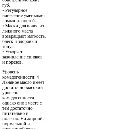
губ.
• Регулярное
нанесение уменьшает
ломкость ногтей.
• Маски для волос из
льняного масла
возвращают мягкость,
блеск и здоровый
тонус.
• Ускоряет
заживление синяков
и порезов.
Уровень
комедогенности: 4
Льняное масло имеет
достаточно высокий
уровень
комедогенности,
однако оно вместе с
тем достаточно
питательно и
полезно. На жирной,
нормальной и
смешанной коже