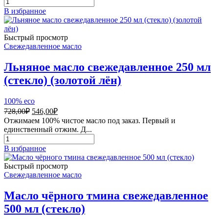
Количество
товара
В избранное
Масло
горчичное
свежедавленное
Быстрый просмотр
300
Свежедавленное масло
мл
Льняное масло свежедавленное 250 мл
(стекло) (золотой лён)
100% eco
Первоначальная
Текущая
728,00
₽
546,00
₽
цена
цена:
Отжимаем 100% чистое масло под заказ. Первый и
составляла
546,00₽.
единственный отжим. Д...
728,00₽.
Количество
товара
В избранное
Льняное
масло
Быстрый просмотр
свежедавленное
Свежедавленное масло
250
мл
Масло чёрного тмина свежедавленное
(стекло)
500 мл (стекло)
(золотой
лён)