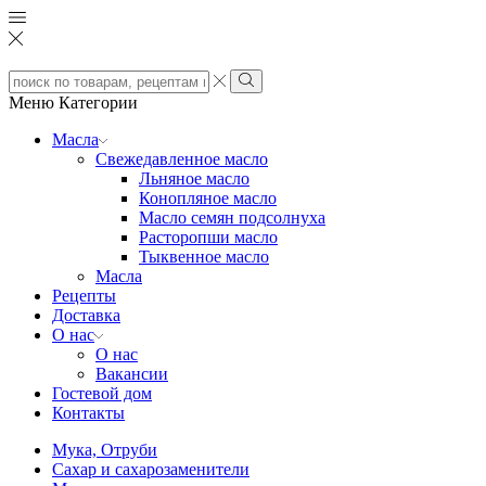
Search
input
Search
Меню
Категории
Масла
Свежедавленное масло
Льняное масло
Конопляное масло
Масло семян подсолнуха
Расторопши масло
Тыквенное масло
Масла
Рецепты
Доставка
О нас
О нас
Вакансии
Гостевой дом
Контакты
Мука, Отруби
Сахар и сахарозаменители