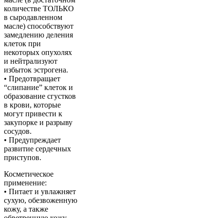
количестве ТОЛЬКО
в сыродавленном
масле) способствуют
замедлению деления
клеток при
некоторых опухолях
и нейтрализуют
избыток эстрогена.
• Предотвращает
“слипание” клеток и
образование сгустков
в крови, которые
могут привести к
закупорке и разрыву
сосудов.
• Предупреждает
развитие сердечных
приступов.
Косметическое
применение:
• Питает и увлажняет
сухую, обезвоженную
кожу, а также
обветренную кожу