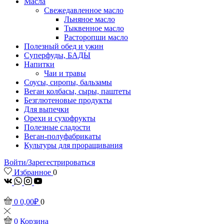
Масла
Свежедавленное масло
Льняное масло
Тыквенное масло
Расторопши масло
Полезный обед и ужин
Суперфуды, БАДЫ
Напитки
Чаи и травы
Соусы, сиропы, бальзамы
Веган колбасы, сыры, паштеты
Безглютеновые продукты
Для выпечки
Орехи и сухофрукты
Полезные сладости
Веган-полуфабрикаты
Культуры для проращивания
Войти/Зарегестрироваться
Избранное
0
vk
Whatsapp
Instagram
Youtube
0
0,00
₽
0
0
Корзина