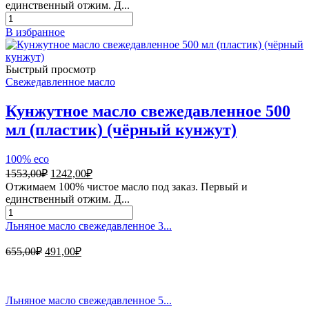
составляла
2258,00₽.
единственный отжим. Д...
3012,00₽.
Количество
товара
В избранное
Масло
чёрного
тмина
Быстрый просмотр
свежедавленное
Свежедавленное масло
250
мл
Кунжутное масло свежедавленное 500
(стекло)
мл (пластик) (чёрный кунжут)
100% eco
Первоначальная
Текущая
1553,00
₽
1242,00
₽
цена
цена:
Отжимаем 100% чистое масло под заказ. Первый и
составляла
1242,00₽.
единственный отжим. Д...
1553,00₽.
Количество
товара
Льняное масло свежедавленное 3...
Кунжутное
масло
Первоначальная
Текущая
655,00
₽
491,00
₽
свежедавленное
цена
цена:
500
составляла
491,00₽.
мл
655,00₽.
(пластик)
Льняное масло свежедавленное 5...