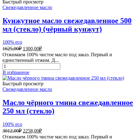
свежедавленное
Быстрый просмотр
300
Свежедавленное масло
мл
(пластик)
Кунжутное масло свежедавленное 500
(чёрный
мл (стекло) (чёрный кунжут)
кунжут)
100% eco
Первоначальная
Текущая
1625,00
₽
1300,00
₽
цена
цена:
Отжимаем 100% чистое масло под заказ. Первый и
составляла
1300,00₽.
единственный отжим. Д...
1625,00₽.
Количество
товара
В избранное
Кунжутное
масло
Быстрый просмотр
свежедавленное
Свежедавленное масло
500
мл
Масло чёрного тмина свежедавленное
(стекло)
250 мл (стекло)
(чёрный
кунжут)
100% eco
Первоначальная
Текущая
3012,00
₽
2258,00
₽
цена
цена:
Отжимаем 100% чистое масло под заказ. Первый и