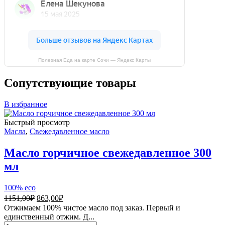
Полезная Еда на карте Сочи — Яндекс Карты
Сопутствующие товары
В избранное
Быстрый просмотр
Масла
,
Свежедавленное масло
Масло горчичное свежедавленное 300
мл
100% eco
Первоначальная
Текущая
1151,00
₽
863,00
₽
цена
цена:
Отжимаем 100% чистое масло под заказ. Первый и
составляла
863,00₽.
единственный отжим. Д...
1151,00₽.