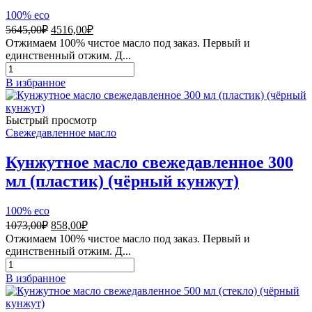
100% eco
Первоначальная
Текущая
5645,00
₽
4516,00
₽
цена
цена:
Отжимаем 100% чистое масло под заказ. Первый и
составляла
4516,00₽.
единственный отжим. Д...
5645,00₽.
Количество
товара
В избранное
Масло
чёрного
тмина
Быстрый просмотр
свежедавленное
Свежедавленное масло
500
мл
Кунжутное масло свежедавленное 300
(стекло)
мл (пластик) (чёрный кунжут)
100% eco
Первоначальная
Текущая
1073,00
₽
858,00
₽
цена
цена:
Отжимаем 100% чистое масло под заказ. Первый и
составляла
858,00₽.
единственный отжим. Д...
1073,00₽.
Количество
товара
В избранное
Кунжутное
масло