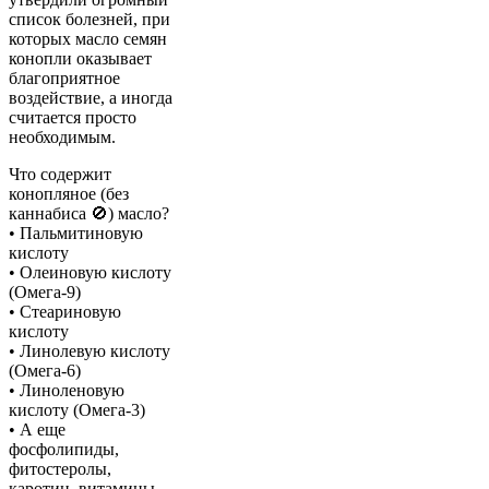
список болезней, при
которых масло семян
конопли оказывает
благоприятное
воздействие, а иногда
считается просто
необходимым.
Что содержит
конопляное (без
каннабиса 🚫) масло?
• Пальмитиновую
кислоту
• Олеиновую кислоту
(Омега-9)
• Стеариновую
кислоту
• Линолевую кислоту
(Омега-6)
• Линоленовую
кислоту (Омега-3)
• А еще
фосфолипиды,
фитостеролы,
каротин, витамины