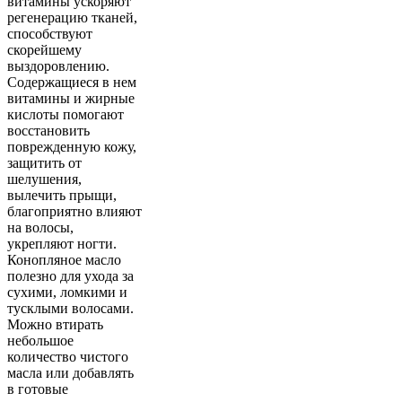
витамины ускоряют
регенерацию тканей,
способствуют
скорейшему
выздоровлению.
Содержащиеся в нем
витамины и жирные
кислоты помогают
восстановить
поврежденную кожу,
защитить от
шелушения,
вылечить прыщи,
благоприятно влияют
на волосы,
укрепляют ногти.
Конопляное масло
полезно для ухода за
сухими, ломкими и
тусклыми волосами.
Можно втирать
небольшое
количество чистого
масла или добавлять
в готовые