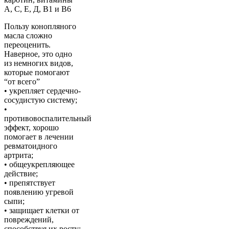
А, С, Е, Д, В1 и В6
Пользу конопляного
масла сложно
переоценить.
Наверное, это одно
из немногих видов,
которые помогают
“от всего”
• укрепляет сердечно-
сосудистую систему;
•
противовоспалительный
эффект, хорошо
помогает в лечении
ревматоидного
артрита;
• общеукрепляющее
действие;
• препятствует
появлению угревой
сыпи;
• защищает клетки от
повреждений,
способствуя их росту;