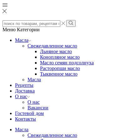
Search
input
Search
Меню
Категории
Масла
Свежедавленное масло
Льняное масло
Конопляное масло
Масло семян подсолнуха
Расторопши масло
Тыквенное масло
Масла
Рецепты
Доставка
О нас
О нас
Вакансии
Гостевой дом
Контакты
Масла
Свежедавленное масло