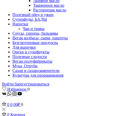
Льняное масло
Тыквенное масло
Расторопши масло
Полезный обед и ужин
Суперфуды, БАДЫ
Напитки
Чаи и травы
Соусы, сиропы, бальзамы
Веган колбасы, сыры, паштеты
Безглютеновые продукты
Для выпечки
Орехи и сухофрукты
Полезные сладости
Веган-полуфабрикаты
Мука, Отруби
Сахар и сахарозаменители
Культуры для проращивания
Войти/Зарегестрироваться
Избранное
0
vk
Whatsapp
Instagram
Youtube
0
0,00
₽
0
0
Корзина