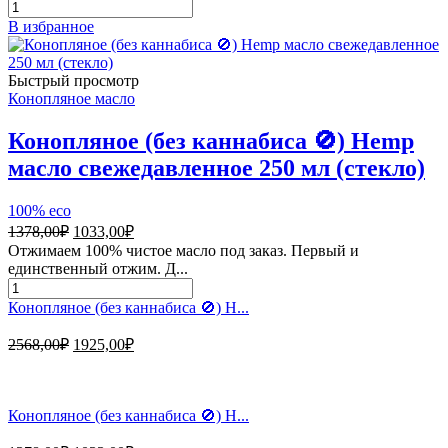
2568,00₽.
Количество
товара
В избранное
Конопляное
(без
каннабиса
Быстрый просмотр
🚫)
Конопляное масло
Hemp
масло
Конопляное (без каннабиса 🚫) Hemp
свежедавленное
масло свежедавленное 250 мл (стекло)
500
мл
(стекло)
100% eco
Первоначальная
Текущая
1378,00
₽
1033,00
₽
цена
цена:
Отжимаем 100% чистое масло под заказ. Первый и
составляла
1033,00₽.
единственный отжим. Д...
1378,00₽.
Количество
товара
Конопляное (без каннабиса 🚫) H...
Конопляное
(без
Первоначальная
Текущая
2568,00
₽
1925,00
₽
каннабиса
цена
цена:
🚫)
составляла
1925,00₽.
Hemp
2568,00₽.
масло
Конопляное (без каннабиса 🚫) H...
свежедавленное
250