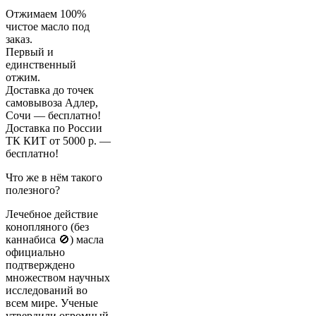
свежедавленное
Отжимаем 100%
500
чистое масло под
мл
заказ.
(пластик)
Первый и
единственный
отжим.
Доставка до точек
самовывоза Адлер,
Сочи — бесплатно!
Доставка по России
ТК КИТ от 5000 р. —
бесплатно!
Что же в нём такого
полезного?
Лечебное действие
конопляного (без
каннабиса 🚫) масла
официально
подтверждено
множеством научных
исследований во
всем мире. Ученые
утвердили огромный