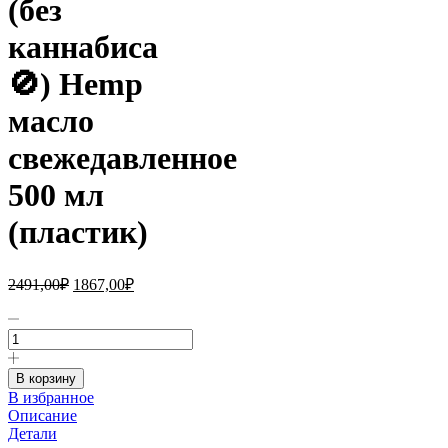
(без
каннабиса
🚫) Hemp
масло
свежедавленное
500 мл
(пластик)
Первоначальная
Текущая
2491,00
₽
1867,00
₽
цена
цена:
составляла
Количество
1867,00₽.
товара
2491,00₽.
Конопляное
(без
В корзину
каннабиса
В избранное
🚫)
Описание
Hemp
Детали
масло