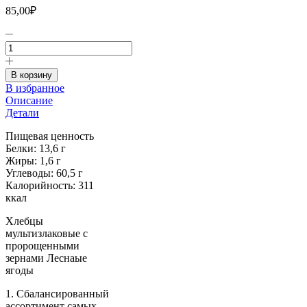
85,00
₽
Количество
товара
Хлебцы
мультизлаковые
В корзину
Лесныя
В избранное
ягоды
Описание
б/
Детали
сах.
Fitstart,
Пищевая ценность
100
Белки: 13,6 г
г
Жиры: 1,6 г
Углеводы: 60,5 г
Калорийность: 311
ккал
Хлебцы
мультизлаковые с
пророщенными
зернами Леснаые
ягоды
1. Сбалансированный
ассортимент самых