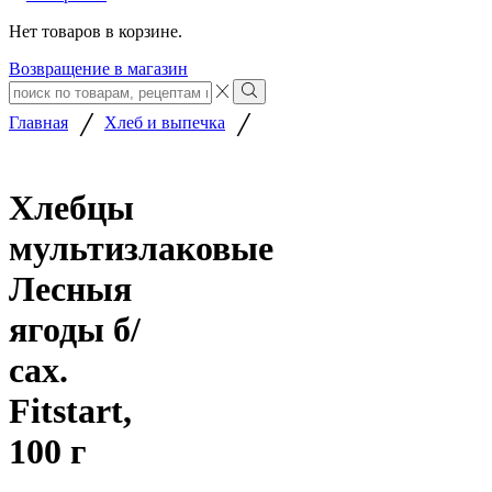
Нет товаров в корзине.
Возвращение в магазин
Search
input
Search
/
/
Главная
Хлеб и выпечка
Хлебцы
мультизлаковые
Лесныя
ягоды б/
сах.
Fitstart,
100 г