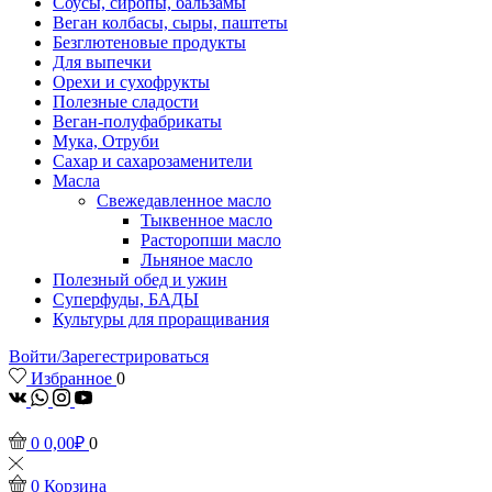
Соусы, сиропы, бальзамы
Веган колбасы, сыры, паштеты
Безглютеновые продукты
Для выпечки
Орехи и сухофрукты
Полезные сладости
Веган-полуфабрикаты
Мука, Отруби
Сахар и сахарозаменители
Масла
Свежедавленное масло
Тыквенное масло
Расторопши масло
Льняное масло
Полезный обед и ужин
Суперфуды, БАДЫ
Культуры для проращивания
Войти/Зарегестрироваться
Избранное
0
vk
Whatsapp
Instagram
Youtube
0
0,00
₽
0
0
Корзина