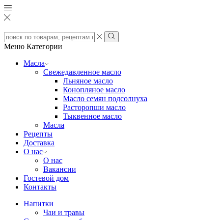
Search
input
Search
Меню
Категории
Масла
Свежедавленное масло
Льняное масло
Конопляное масло
Масло семян подсолнуха
Расторопши масло
Тыквенное масло
Масла
Рецепты
Доставка
О нас
О нас
Вакансии
Гостевой дом
Контакты
Напитки
Чаи и травы