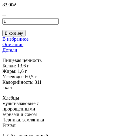
83,00
₽
Количество
товара
Хлебцы
мультизлаковые
В корзину
Черника,
В избранное
земляника
Описание
б/
Детали
сах.
Fitstart,
Пищевая ценность
100
Белки: 13,6 г
г
Жиры: 1,6 г
Углеводы: 60,5 г
Калорийность: 311
ккал
Хлебцы
мультизлаковые с
пророщенными
зернами и соком
Черника, земляника
Fitstart
1. Сбалансированный