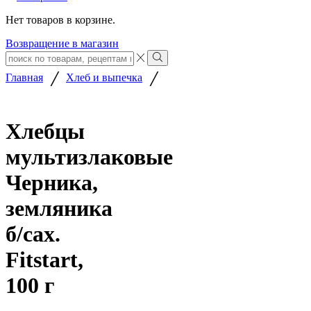
Нет товаров в корзине.
Возвращение в магазин
Search
input
Search
/
/
Главная
Хлеб и выпечка
Хлебцы
мультизлаковые
Черника,
земляника
б/сах.
Fitstart,
100 г