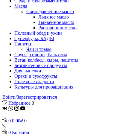
Сахар и сахарозаменители
Масла
Свежедавленное масло
Льняное масло
Тыквенное масло
Расторопши масло
Полезный обед и ужин
Суперфуды, БАДЫ
Напитки
Чаи и травы
Соусы, сиропы, бальзамы
Веган колбасы, сыры, паштеты
Безглютеновые продукты
Для выпечки
Орехи и сухофрукты
Полезные сладости
Культуры для проращивания
Войти/Зарегестрироваться
Избранное
0
vk
Whatsapp
Instagram
Youtube
0
0,00
₽
0
0
Корзина