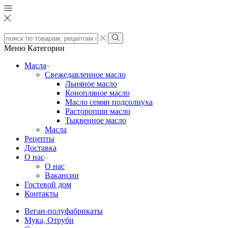
Search
input
Search
Меню
Категории
Масла
Свежедавленное масло
Льняное масло
Конопляное масло
Масло семян подсолнуха
Расторопши масло
Тыквенное масло
Масла
Рецепты
Доставка
О нас
О нас
Вакансии
Гостевой дом
Контакты
Веган-полуфабрикаты
Мука, Отруби