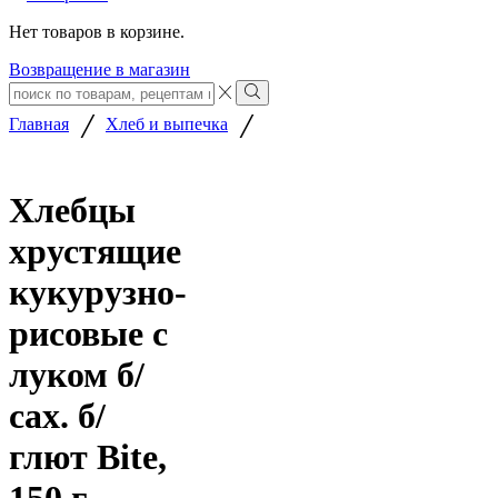
Нет товаров в корзине.
Возвращение в магазин
Search
input
Search
/
/
Главная
Хлеб и выпечка
Хлебцы
хрустящие
кукурузно-
рисовые с
луком б/
сах. б/
глют Bite,