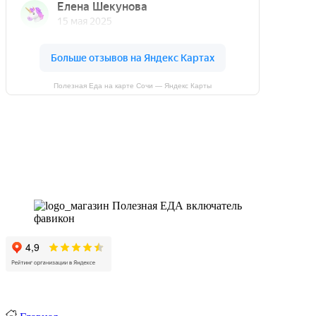
Полезная Еда на карте Сочи — Яндекс Карты
Магазин - вместо аптеки
Instagram
Whatsapp
Youtube
Vk