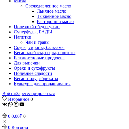
Масла
Свежедавленное масло
Льняное масло
Тыквенное масло
Расторопши масло
Полезный обед и ужин
Суперфуды, БАДЫ
Напитки
Чаи и травы
Соусы, сиропы, бальзамы
Веган колбасы, сыры, паштеты
Безглютеновые продукты
Для выпечки
Орехи и сухофрукты
Полезные сладости
Веган-полуфабрикаты
Культуры для проращивания
Войти/Зарегестрироваться
Избранное
0
vk
Whatsapp
Instagram
Youtube
0
0,00
₽
0
0
Корзина