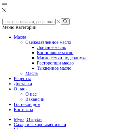
Search
input
Search
Меню
Категории
Масла
Свежедавленное масло
Льняное масло
Конопляное масло
Масло семян подсолнуха
Расторопши масло
Тыквенное масло
Масла
Рецепты
Доставка
О нас
О нас
Вакансии
Гостевой дом
Контакты
Мука, Отруби
Сахар и сахарозаменители